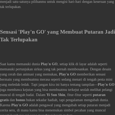
menjadi satu-satunya pilihanmu untuk mengisi hari-hari dengan keseruan yang
tak terlupakan.
Sensasi 'Play'n GO' yang Membuat Putaran Jadi
Tak Terlupakan
Saat kamu memasuki dunia
Play'n GO
, setiap klik di layar adalah seperti
memasuki pertunjukan sirkus yang tak pernah membosankan. Dengan desain
yang cerah dan animasi yang memukau,
Play'n GO
memberikan sensasi
bermain yang membuatmu merasa seperti sedang menari di tengah pesta mini
yang meledak-ledak. Tapi jangan kira ini hanya tentang tampilan—
Play'n GO
juga membawa kejutan yang bisa membuatmu terkejut seolah melihat pelangi
muncul di tengah badai. Dalam
Yi Sun Shin
, fitur-fitur seperti
putaran
gratis
dan
bonus
bukan sekadar hadiah, tapi pengalaman mengubah dunia.
Karena
Play'n GO
adalah pengawal yang mengubah setiap putaran menjadi
cerita seru, di mana kamu bisa menemukan simbol pecahan yang muncul