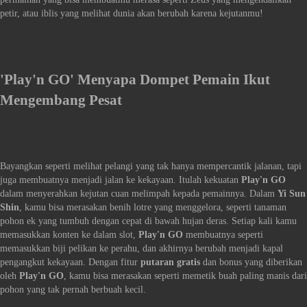
petir, atau iblis yang melihat dunia akan berubah karena kejutanmu!
'Play'n GO' Menyapa Dompet Pemain Ikut
Mengembang Pesat
Bayangkan seperti melihat pelangi yang tak hanya mempercantik jalanan, tapi
juga membuatnya menjadi jalan ke kekayaan. Itulah kekuatan
Play'n GO
dalam menyerahkan kejutan cuan melimpah kepada pemainnya. Dalam
Yi Sun
Shin
, kamu bisa merasakan benih lotre yang menggelora, seperti tanaman
pohon ek yang tumbuh dengan cepat di bawah hujan deras. Setiap kali kamu
memasukkan konten ke dalam slot,
Play'n GO
membuatnya seperti
memasukkan biji pelikan ke perahu, dan akhirnya berubah menjadi kapal
pengangkut kekayaan. Dengan fitur
putaran gratis
dan bonus yang diberikan
oleh
Play'n GO
, kamu bisa merasakan seperti memetik buah paling manis dari
pohon yang tak pernah berbuah kecil.