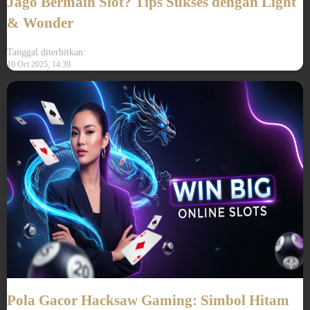
Jago Bermain Slot? Tips Sukses dengan Light
& Wonder
Tanggal diterbitkan:
10 Oct 2025, 14:39
Pola Gacor Hacksaw Gaming: Simbol Hitam