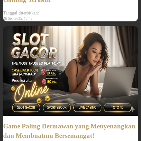
Tanggal diterbitkan:
26 Sep 2025, 17:42
Game Paling Dermawan yang Menyenangkan
dan Membuatmu Bersemangat!