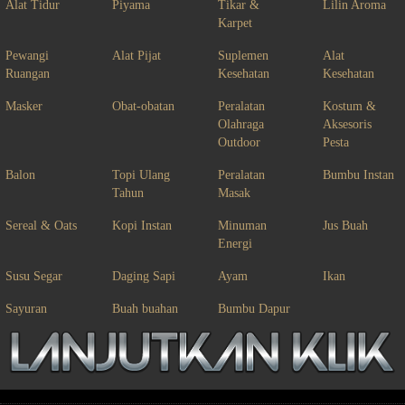
Alat Tidur
Piyama
Tikar &
Lilin Aroma
Karpet
Pewangi
Alat Pijat
Suplemen
Alat
Ruangan
Kesehatan
Kesehatan
Masker
Obat-obatan
Peralatan
Kostum &
Olahraga
Aksesoris
Outdoor
Pesta
Balon
Topi Ulang
Peralatan
Bumbu Instan
Tahun
Masak
Sereal & Oats
Kopi Instan
Minuman
Jus Buah
Energi
Susu Segar
Daging Sapi
Ayam
Ikan
Sayuran
Buah buahan
Bumbu Dapur