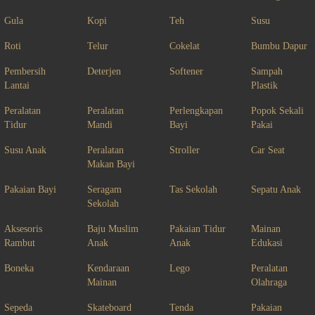
Gula
Kopi
Teh
Susu
Roti
Telur
Cokelat
Bumbu Dapur
Pembersih
Deterjen
Softener
Sampah
Lantai
Plastik
Peralatan
Peralatan
Perlengkapan
Popok Sekali
Tidur
Mandi
Bayi
Pakai
Susu Anak
Peralatan
Stroller
Car Seat
Makan Bayi
Pakaian Bayi
Seragam
Tas Sekolah
Sepatu Anak
Sekolah
Aksesoris
Baju Muslim
Pakaian Tidur
Mainan
Rambut
Anak
Anak
Edukasi
Boneka
Kendaraan
Lego
Peralatan
Mainan
Olahraga
Sepeda
Skateboard
Tenda
Pakaian