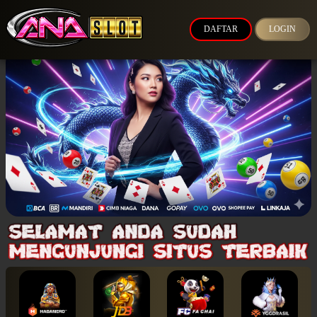
DAFTAR
LOGIN