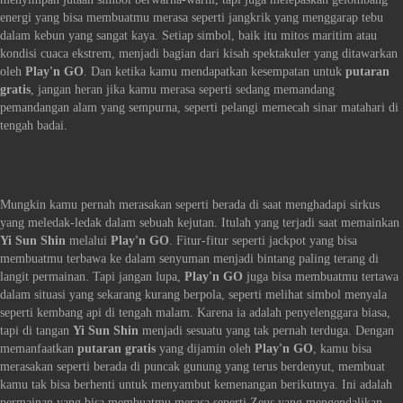
energi yang bisa membuatmu merasa seperti jangkrik yang menggarap tebu
dalam kebun yang sangat kaya. Setiap simbol, baik itu mitos maritim atau
kondisi cuaca ekstrem, menjadi bagian dari kisah spektakuler yang ditawarkan
oleh
Play'n GO
. Dan ketika kamu mendapatkan kesempatan untuk
putaran
gratis
, jangan heran jika kamu merasa seperti sedang memandang
pemandangan alam yang sempurna, seperti pelangi memecah sinar matahari di
tengah badai.
Mungkin kamu pernah merasakan seperti berada di saat menghadapi sirkus
yang meledak-ledak dalam sebuah kejutan. Itulah yang terjadi saat memainkan
Yi Sun Shin
melalui
Play'n GO
. Fitur-fitur seperti jackpot yang bisa
membuatmu terbawa ke dalam senyuman menjadi bintang paling terang di
langit permainan. Tapi jangan lupa,
Play'n GO
juga bisa membuatmu tertawa
dalam situasi yang sekarang kurang berpola, seperti melihat simbol menyala
seperti kembang api di tengah malam. Karena ia adalah penyelenggara biasa,
tapi di tangan
Yi Sun Shin
menjadi sesuatu yang tak pernah terduga. Dengan
memanfaatkan
putaran gratis
yang dijamin oleh
Play'n GO
, kamu bisa
merasakan seperti berada di puncak gunung yang terus berdenyut, membuat
kamu tak bisa berhenti untuk menyambut kemenangan berikutnya. Ini adalah
permainan yang bisa membuatmu merasa seperti Zeus yang mengendalikan