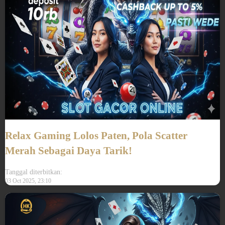
Relax Gaming Lolos Paten, Pola Scatter
Merah Sebagai Daya Tarik!
Tanggal diterbitkan:
03 Oct 2025, 23:10