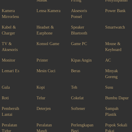
Masak
Piring
Penyimpanan
Kamera
Lensa Kamera
Aksesoris
Power Bank
Mirrorless
Ponsel
Kabel &
Headset &
Speaker
Smartwatch
Charger
Earphone
Bluetooth
TV &
Konsol Game
Game PC
Mouse &
Aksesoris
Keyboard
Monitor
Printer
Kipas Angin
AC
Lemari Es
Mesin Cuci
Beras
Minyak
Goreng
Gula
Kopi
Teh
Susu
Roti
Telur
Cokelat
Bumbu Dapur
Pembersih
Deterjen
Softener
Sampah
Lantai
Plastik
Peralatan
Peralatan
Perlengkapan
Popok Sekali
Tidur
Mandi
Bayi
Pakai