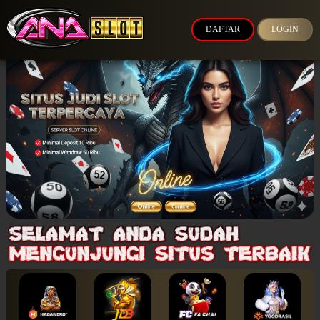
DAFTAR
LOGIN