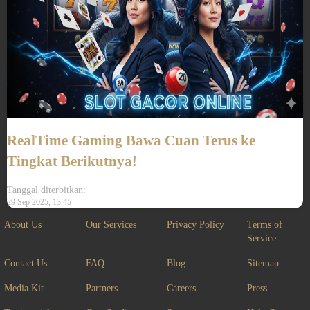
RealTime Gaming Bawa Cuan Terus ke
Tingkat Berikutnya!
Tanggal diterbitkan:
29 Sep 2025, 13:45
About Us
Our Services
Privacy Policy
Terms of
Service
Contact Us
FAQ
Blog
Sitemap
Media Kit
Partners
Careers
Press