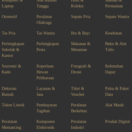
Komputer &
Alat Rumah
Hobi &
Mainan &
Laptop
Tangga
Koleksi
Permainan
Otomotif
Peralatan
Sepatu Pria
Sepatu Wanita
Olahraga
Tas Pria
Tas Wanita
Ibu & Bayi
Kesehatan
Perlengkapan
Perlengkapan
Makanan &
Buku & Alat
Sekolah &
Pesta
Minuman
Tulis
Kantor
Souvenir &
Keperluan
Fotografi &
Kebutuhan
Kado
Hewan
Drone
Dapur
Peliharaan
Dekorasi
Layanan &
Tiket &
Pulsa & Paket
Rumah
Jasa
Voucher
Data
Token Listrik
Pembayaran
Peralatan
Alat Musik
Tagihan
Berkebun
Peralatan
Komponen
Peralatan
Produk Digital
Memancing
Elektronik
Industri