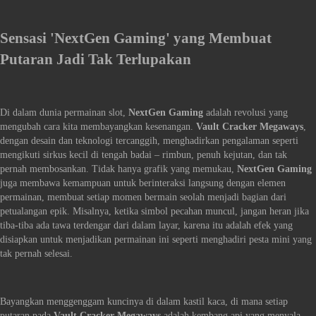
Sensasi 'NextGen Gaming' yang Membuat
Putaran Jadi Tak Terlupakan
Di dalam dunia permainan slot,
NextGen Gaming
adalah revolusi yang
mengubah cara kita membayangkan kesenangan.
Vault Cracker Megaways
,
dengan desain dan teknologi tercanggih, menghadirkan pengalaman seperti
mengikuti sirkus kecil di tengah badai – rimbun, penuh kejutan, dan tak
pernah membosankan. Tidak hanya grafik yang memukau,
NextGen Gaming
juga membawa kemampuan untuk berinteraksi langsung dengan elemen
permainan, membuat setiap momen bermain seolah menjadi bagian dari
petualangan epik. Misalnya, ketika simbol pecahan muncul, jangan heran jika
tiba-tiba ada tawa terdengar dari dalam layar, karena itu adalah efek yang
disiapkan untuk menjadikan permainan ini seperti menghadiri pesta mini yang
tak pernah selesai.
Bayangkan menggenggam kuncinya di dalam kastil kaca, di mana setiap
putaran pada
Vault Cracker Megaways
adalah kembang api yang menyala-