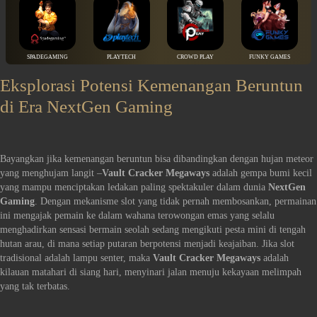
SPADEGAMING
PLAYTECH
CROWD PLAY
FUNKY GAMES
Eksplorasi Potensi Kemenangan Beruntun
di Era NextGen Gaming
Bayangkan jika kemenangan beruntun bisa dibandingkan dengan hujan meteor
yang menghujam langit –
Vault Cracker Megaways
adalah gempa bumi kecil
yang mampu menciptakan ledakan paling spektakuler dalam dunia
NextGen
Gaming
. Dengan mekanisme slot yang tidak pernah membosankan, permainan
ini mengajak pemain ke dalam wahana terowongan emas yang selalu
menghadirkan sensasi bermain seolah sedang mengikuti pesta mini di tengah
hutan arau, di mana setiap putaran berpotensi menjadi keajaiban. Jika slot
tradisional adalah lampu senter, maka
Vault Cracker Megaways
adalah
kilauan matahari di siang hari, menyinari jalan menuju kekayaan melimpah
yang tak terbatas.