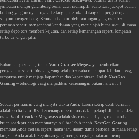
kehidupan nyata. Dalam
Vault Cracker Megaways
, putaran gratis adalah
jembatan menuju gelembung berisi cuan melimpah, sementara jackpot adalah
bintang yang menyala-nyala ke langit, memikat datang dan pergi dengan
senyum mengembang. Semua ini diatur oleh rancangan yang memberi
perasaan seperti mengendarai kendaraan yang menjelajah hutan arau, di mana
setiap depo tors memberi kejutan, dan setiap kemenangan seperti lompatan
turbo di tengah jalan.
Bukan hanya senang, tetapi
Vault Cracker Megaways
memberikan
pengalaman seperti binatang yang selalu berusaha melempar felt dan niyag,
sempurna untuk menjaga kepenuhan dan kegembiraan. Inilah
NextGen
Gaming
– teknologi yang menjadikan kemenangan bukan hanya[…]
Sebuah permainan yang menyita waktu Anda, karena setiap detik bermain
adalah cerita baru. Jika kemenangan beruntun adalah pelangi di luar jendela,
maka
Vault Cracker Megaways
adalah sinar matahari yang memantulkan
hujan rondeput dan membuatnya terlihat lebih indah.
NextGen Gaming
membuat Anda merasa seperti maha tahu dalam dunia berbeda, di mana setiap
langkah Anda adalah keputusan yang mempercepat perjalanan menuju