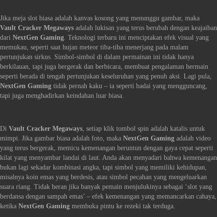
Jika meja slot biasa adalah kanvas kosong yang menunggu gambar, maka
Vault Cracker Megaways
adalah lukisan yang terus berubah dengan keajaiban
dari
NextGen Gaming
. Teknologi terbaru ini menciptakan efek visual yang
memukau, seperti saat hujan meteor tiba-tiba menerjang pada malam
pertunjukan sirkus. Simbol-simbol di dalam permainan ini tidak hanya
berkilauan, tapi juga bergerak dan berbicara, membuat pengalaman bermain
seperti berada di tengah pertunjukan keseluruhan yang penuh aksi. Lagi pula,
NextGen Gaming
tidak pernah kaku – ia seperti badai yang mengguncang,
tapi juga menghadirkan keindahan luar biasa.
Di
Vault Cracker Megaways
, setiap klik tombol spin adalah katalis untuk
mimpi. Jika gambar biasa adalah foto, maka
NextGen Gaming
adalah video
yang terus bergerak, memicu kemenangan beruntun dengan gaya cepat seperti
kilat yang menyambar landai di laut. Anda akan menyadari bahwa kemenangan
bukan lagi sekadar kombinasi angka, tapi simbol yang memiliki kehidupan,
misalnya koin emas yang berdesis, atau simbol pecahan yang mengeluarkan
suara riang. Tidak heran jika banyak pemain menjulukinya sebagai ‘slot yang
berdansa dengan sampah emas’ – efek kemenangan yang memancarkan cahaya,
ketika
NextGen Gaming
membuka pintu ke rezeki tak terduga.