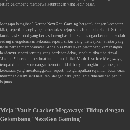
setiap gelombang membawa keuntungan yang lebih besar.
Mengapa ketagihan? Karena
NextGen Gaming
bergerak dengan kecepatan
kilat, seperti pelangi yang terbentuk sekejap setelah hujan berhenti. Setiap
kombinasi simbol yang berhasil menghasilkan kemenangan beruntun, seolah
sedang mengeluarkan kekuatan seperti sirkus yang menyajikan atraksi yang
tidak pernah membosankan. Anda bisa merasakan gelombang kemenangan
berdenyut seperti jantung yang berdebar-debar, sebelum tiba-tiba sinyal
‘Jackpot!’ berdentum sekuat bom atom. Inilah
Vault Cracker Megaways
,
tempat di mana kemenangan beruntun tidak hanya mungkin, tapi menjadi
kebiasaan yang membanggakan, seperti mengumpulkan sejumlah besar cuan
melimpah dalam satu hari, tapi dengan cara yang lebih dinamis dan penuh
kejutan.
Meja 'Vault Cracker Megaways' Hidup dengan
Gelombang 'NextGen Gaming'