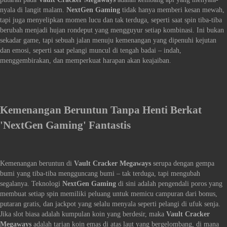
nyala di langit malam.
NextGen Gaming
tidak hanya memberi kesan mewah,
tapi juga menyelipkan momen lucu dan tak terduga, seperti saat spin tiba-tiba
berubah menjadi hujan rondeput yang mengguyur setiap kombinasi. Ini bukan
sekadar game, tapi sebuah jalan menuju kemenangan yang dipenuhi kejutan
dan emosi, seperti saat pelangi muncul di tengah badai – indah,
menggembirakan, dan memperkuat harapan akan keajaiban.
Kemenangan Beruntun Tanpa Henti Berkat
'NextGen Gaming' Fantastis
Kemenangan beruntun di
Vault Cracker Megaways
serupa dengan gempa
bumi yang tiba-tiba mengguncang bumi – tak terduga, tapi mengubah
segalanya. Teknologi
NextGen Gaming
di sini adalah pengendali poros yang
membuat setiap spin memiliki peluang untuk memicu campuran dari bonus,
putaran gratis, dan jackpot yang selalu menyala seperti pelangi di ufuk senja.
Jika slot biasa adalah kumpulan koin yang berdesir, maka
Vault Cracker
Megaways
adalah tarian koin emas di atas laut yang bergelombang, di mana