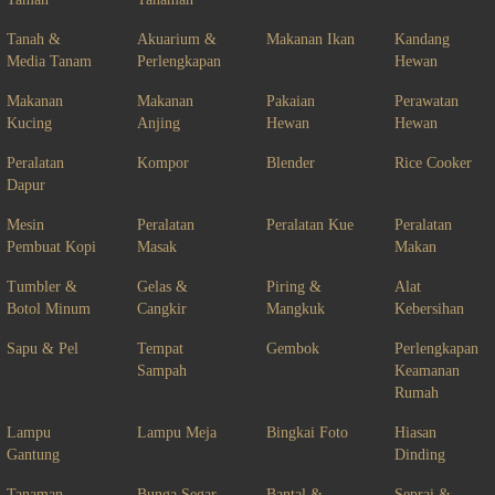
Tanah &
Akuarium &
Makanan Ikan
Kandang
Media Tanam
Perlengkapan
Hewan
Makanan
Makanan
Pakaian
Perawatan
Kucing
Anjing
Hewan
Hewan
Peralatan
Kompor
Blender
Rice Cooker
Dapur
Mesin
Peralatan
Peralatan Kue
Peralatan
Pembuat Kopi
Masak
Makan
Tumbler &
Gelas &
Piring &
Alat
Botol Minum
Cangkir
Mangkuk
Kebersihan
Sapu & Pel
Tempat
Gembok
Perlengkapan
Sampah
Keamanan
Rumah
Lampu
Lampu Meja
Bingkai Foto
Hiasan
Gantung
Dinding
Tanaman
Bunga Segar
Bantal &
Seprai &