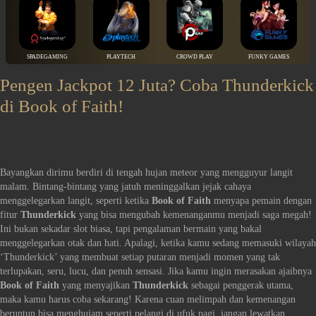
SPADEGAMING
PLAYTECH
CROWD PLAY
FUNKY GAMES
Pengen Jackpot 12 Juta? Coba Thunderkick
di Book of Faith!
Bayangkan dirimu berdiri di tengah hujan meteor yang mengguyur langit
malam. Bintang-bintang yang jatuh meninggalkan jejak cahaya
menggelegarkan langit, seperti ketika
Book of Faith
menyapa pemain dengan
fitur
Thunderkick
yang bisa mengubah kemenanganmu menjadi saga megah!
Ini bukan sekadar slot biasa, tapi pengalaman bermain yang bakal
menggelegarkan otak dan hati. Apalagi, ketika kamu sedang memasuki wilayah
‘Thunderkick’ yang membuat setiap putaran menjadi momen yang tak
terlupakan, seru, lucu, dan penuh sensasi. Jika kamu ingin merasakan ajaibnya
Book of Faith
yang menyajikan
Thunderkick
sebagai penggerak utama,
maka kamu harus coba sekarang! Karena cuan melimpah dan kemenangan
beruntun bisa menghujam seperti pelangi di ufuk pagi, jangan lewatkan