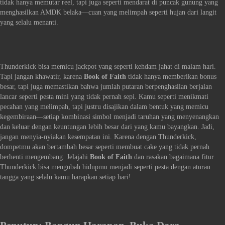
tidak hanya memutar reel, tapi juga seperti mendarat di puncak gunung yang
menghasilkan AMDK belaka—cuan yang melimpah seperti hujan dari langit
yang selalu menanti.
Thunderkick bisa memicu jackpot yang seperti kehdam jahat di malam hari.
Tapi jangan khawatir, karena
Book of Faith
tidak hanya memberikan bonus
besar, tapi juga memastikan bahwa jumlah putaran berpenghasilan berjalan
lancar seperti pesta mini yang tidak pernah sepi. Kamu seperti menikmati
pecahan yang melimpah, tapi justru disajikan dalam bentuk yang memicu
kegembiraan—setiap kombinasi simbol menjadi taruhan yang menyenangkan
dan keluar dengan keuntungan lebih besar dari yang kamu bayangkan. Jadi,
jangan menyia-nyiakan kesempatan ini. Karena dengan Thunderkick,
dompetmu akan bertambah besar seperti membuat cake yang tidak pernah
berhenti mengembang. Jelajahi
Book of Faith
dan rasakan bagaimana fitur
Thunderkick bisa mengubah hidupmu menjadi seperti pesta dengan aturan
tangga yang selalu kamu harapkan setiap hari!