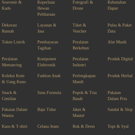
Souvenir &
Keperluan
Fotografi &
Kebutuhan
Kado
Hewan
Drone
Dapur
Peliharaan
Dekorasi
Layanan &
Tiket &
Pulsa & Paket
Rumah
Jasa
Voucher
Data
Token Listrik
Pembayaran
Peralatan
Alat Musik
Tagihan
Berkebun
Peralatan
Komponen
Peralatan
Produk Digital
Memancing
Elektronik
Industri
Koleksi Koin
Fashion Anak
Perlengkapan
Produk Herbal
& Uang Kuno
Mandi
Snack &
Susu Formula
Popok & Tisu
Pakaian
Cemilan
Basah
Dalam Pria
Pakaian Dalam
Baju Tidur
Jaket &
Sandal & Slop
Wanita
Mantel
Kaos & T-shirt
Celana Jeans
Rok & Dress
Topi & Syal