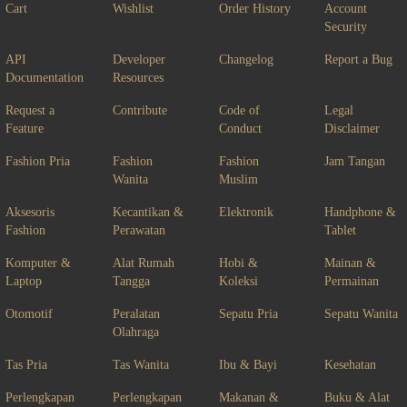
Cart
Wishlist
Order History
Account
Security
API
Developer
Changelog
Report a Bug
Documentation
Resources
Request a
Contribute
Code of
Legal
Feature
Conduct
Disclaimer
Fashion Pria
Fashion
Fashion
Jam Tangan
Wanita
Muslim
Aksesoris
Kecantikan &
Elektronik
Handphone &
Fashion
Perawatan
Tablet
Komputer &
Alat Rumah
Hobi &
Mainan &
Laptop
Tangga
Koleksi
Permainan
Otomotif
Peralatan
Sepatu Pria
Sepatu Wanita
Olahraga
Tas Pria
Tas Wanita
Ibu & Bayi
Kesehatan
Perlengkapan
Perlengkapan
Makanan &
Buku & Alat