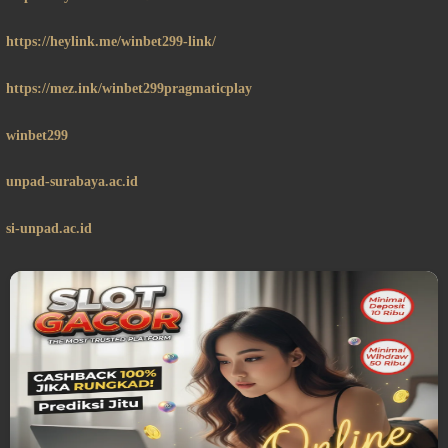
https://heylink.me/winbet299-link/
https://mez.ink/winbet299pragmaticplay
winbet299
unpad-surabaya.ac.id
si-unpad.ac.id