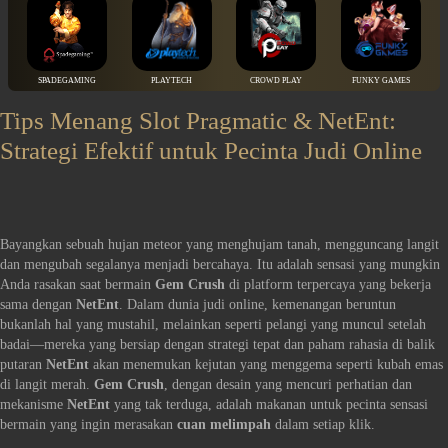
SPADEGAMING
PLAYTECH
CROWD PLAY
FUNKY GAMES
Tips Menang Slot Pragmatic & NetEnt:
Strategi Efektif untuk Pecinta Judi Online
Bayangkan sebuah hujan meteor yang menghujam tanah, mengguncang langit
dan mengubah segalanya menjadi bercahaya. Itu adalah sensasi yang mungkin
Anda rasakan saat bermain
Gem Crush
di platform terpercaya yang bekerja
sama dengan
NetEnt
. Dalam dunia judi online, kemenangan beruntun
bukanlah hal yang mustahil, melainkan seperti pelangi yang muncul setelah
badai—mereka yang bersiap dengan strategi tepat dan paham rahasia di balik
putaran
NetEnt
akan menemukan kejutan yang menggema seperti kubah emas
di langit merah.
Gem Crush
, dengan desain yang mencuri perhatian dan
mekanisme
NetEnt
yang tak terduga, adalah makanan untuk pecinta sensasi
bermain yang ingin merasakan
cuan melimpah
dalam setiap klik.