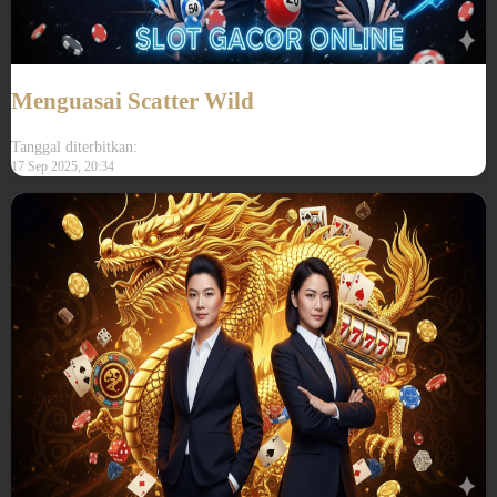
Menguasai Scatter Wild
Tanggal diterbitkan:
17 Sep 2025, 20:34