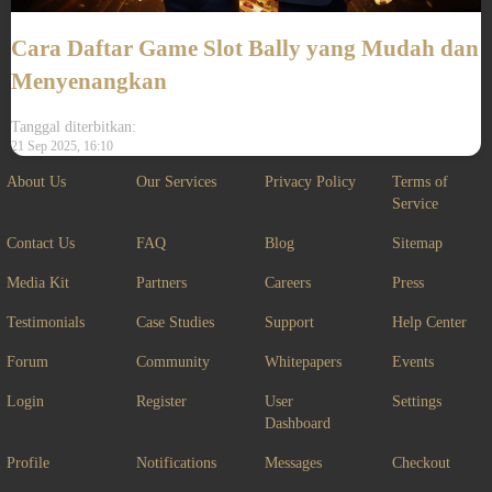
Cara Daftar Game Slot Bally yang Mudah dan
Menyenangkan
Tanggal diterbitkan:
21 Sep 2025, 16:10
About Us
Our Services
Privacy Policy
Terms of
Service
Contact Us
FAQ
Blog
Sitemap
Media Kit
Partners
Careers
Press
Testimonials
Case Studies
Support
Help Center
Forum
Community
Whitepapers
Events
Login
Register
User
Settings
Dashboard
Profile
Notifications
Messages
Checkout