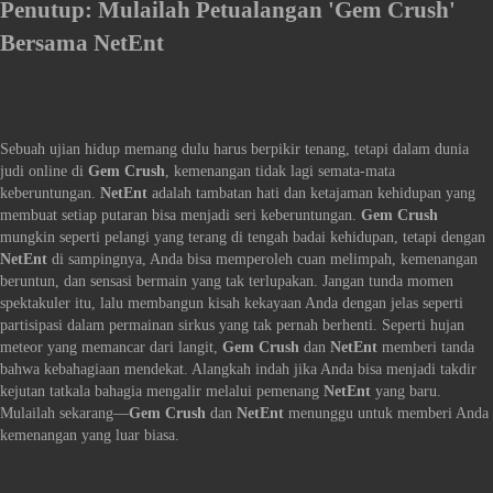
Penutup: Mulailah Petualangan 'Gem Crush'
Bersama
NetEnt
Sebuah ujian hidup memang dulu harus berpikir tenang, tetapi dalam dunia
judi online di
Gem Crush
, kemenangan tidak lagi semata-mata
keberuntungan.
NetEnt
adalah tambatan hati dan ketajaman kehidupan yang
membuat setiap putaran bisa menjadi seri keberuntungan.
Gem Crush
mungkin seperti pelangi yang terang di tengah badai kehidupan, tetapi dengan
NetEnt
di sampingnya, Anda bisa memperoleh cuan melimpah, kemenangan
beruntun, dan sensasi bermain yang tak terlupakan. Jangan tunda momen
spektakuler itu, lalu membangun kisah kekayaan Anda dengan jelas seperti
partisipasi dalam permainan sirkus yang tak pernah berhenti. Seperti hujan
meteor yang memancar dari langit,
Gem Crush
dan
NetEnt
memberi tanda
bahwa kebahagiaan mendekat. Alangkah indah jika Anda bisa menjadi takdir
kejutan tatkala bahagia mengalir melalui pemenang
NetEnt
yang baru.
Mulailah sekarang—
Gem Crush
dan
NetEnt
menunggu untuk memberi Anda
kemenangan yang luar biasa.