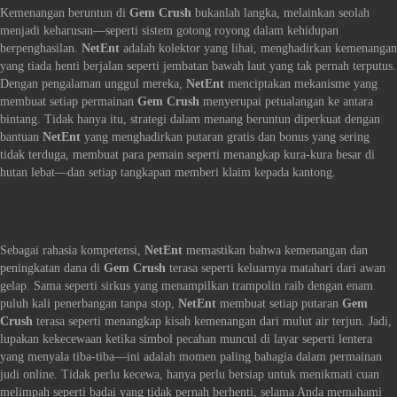
Kemenangan beruntun di
Gem Crush
bukanlah langka, melainkan seolah
menjadi keharusan—seperti sistem gotong royong dalam kehidupan
berpenghasilan.
NetEnt
adalah kolektor yang lihai, menghadirkan kemenangan
yang tiada henti berjalan seperti jembatan bawah laut yang tak pernah terputus.
Dengan pengalaman unggul mereka,
NetEnt
menciptakan mekanisme yang
membuat setiap permainan
Gem Crush
menyerupai petualangan ke antara
bintang. Tidak hanya itu, strategi dalam menang beruntun diperkuat dengan
bantuan
NetEnt
yang menghadirkan putaran gratis dan bonus yang sering
tidak terduga, membuat para pemain seperti menangkap kura-kura besar di
hutan lebat—dan setiap tangkapan memberi klaim kepada kantong.
Sebagai rahasia kompetensi,
NetEnt
memastikan bahwa kemenangan dan
peningkatan dana di
Gem Crush
terasa seperti keluarnya matahari dari awan
gelap. Sama seperti sirkus yang menampilkan trampolin raib dengan enam
puluh kali penerbangan tanpa stop,
NetEnt
membuat setiap putaran
Gem
Crush
terasa seperti menangkap kisah kemenangan dari mulut air terjun. Jadi,
lupakan kekecewaan ketika simbol pecahan muncul di layar seperti lentera
yang menyala tiba-tiba—ini adalah momen paling bahagia dalam permainan
judi online. Tidak perlu kecewa, hanya perlu bersiap untuk menikmati cuan
melimpah seperti badai yang tidak pernah berhenti, selama Anda memahami