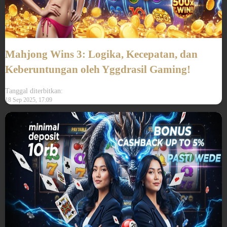
Mahjong Wins 3: Logika, Kecepatan, dan
Keberuntungan oleh Yggdrasil Gaming!
Tanggal diterbitkan:
18 Sep 2025, 17:09