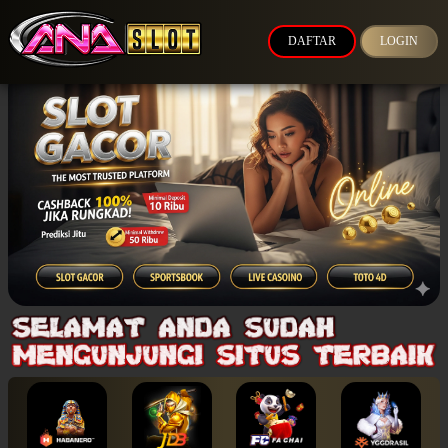
DAFTAR
LOGIN