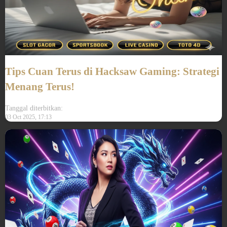
Tips Cuan Terus di Hacksaw Gaming: Strategi
Menang Terus!
Tanggal diterbitkan:
03 Oct 2025, 17:13