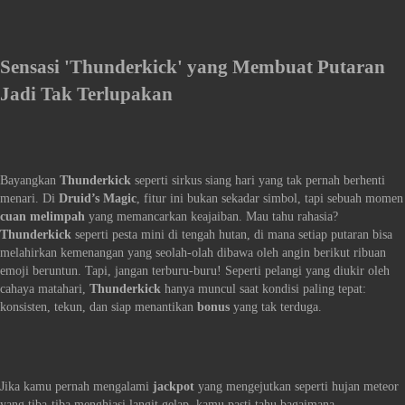
Sensasi 'Thunderkick' yang Membuat Putaran
Jadi Tak Terlupakan
Bayangkan
Thunderkick
seperti sirkus siang hari yang tak pernah berhenti
menari. Di
Druid’s Magic
, fitur ini bukan sekadar simbol, tapi sebuah momen
cuan melimpah
yang memancarkan keajaiban. Mau tahu rahasia?
Thunderkick
seperti pesta mini di tengah hutan, di mana setiap putaran bisa
melahirkan kemenangan yang seolah-olah dibawa oleh angin berikut ribuan
emoji beruntun. Tapi, jangan terburu-buru! Seperti pelangi yang diukir oleh
cahaya matahari,
Thunderkick
hanya muncul saat kondisi paling tepat:
konsisten, tekun, dan siap menantikan
bonus
yang tak terduga.
Jika kamu pernah mengalami
jackpot
yang mengejutkan seperti hujan meteor
yang tiba-tiba menghiasi langit gelap, kamu pasti tahu bagaimana