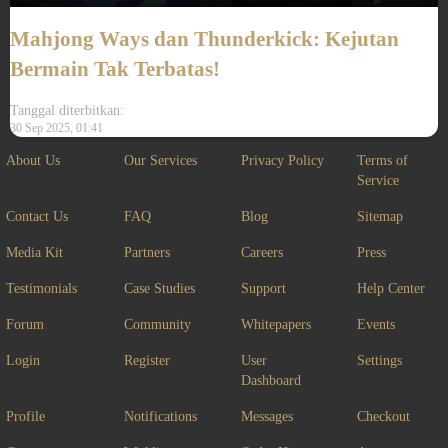
Mahjong Ways dan Thunderkick: Kejutan
Bermain Tak Terbatas!
Tanggal diterbitkan:
30 Sep 2025, 01:41
About Us
Our Services
Privacy Policy
Terms of
Service
Contact Us
FAQ
Blog
Sitemap
Media Kit
Partners
Careers
Press
Testimonials
Case Studies
Support
Help Center
Forum
Community
Whitepapers
Events
Login
Register
User
Settings
Dashboard
Profile
Notifications
Messages
Checkout