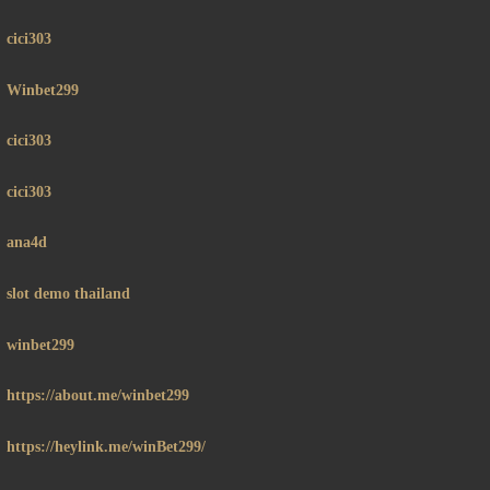
cici303
Winbet299
cici303
cici303
ana4d
slot demo thailand
winbet299
https://about.me/winbet299
https://heylink.me/winBet299/