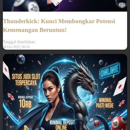
Thunderkick: Kunci Membongkar Potensi
Kemenangan Beruntun!
Tanggal diterbitkan:
08 Oct 2025, 09:10