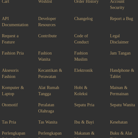
Cart
Wishlist
Order History
Account
Security
API
Developer
Changelog
Report a Bug
Documentation
Resources
Request a
Contribute
Code of
Legal
Feature
Conduct
Disclaimer
Fashion Pria
Fashion
Fashion
Jam Tangan
Wanita
Muslim
Aksesoris
Kecantikan &
Elektronik
Handphone &
Fashion
Perawatan
Tablet
Komputer &
Alat Rumah
Hobi &
Mainan &
Laptop
Tangga
Koleksi
Permainan
Otomotif
Peralatan
Sepatu Pria
Sepatu Wanita
Olahraga
Tas Pria
Tas Wanita
Ibu & Bayi
Kesehatan
Perlengkapan
Perlengkapan
Makanan &
Buku & Alat