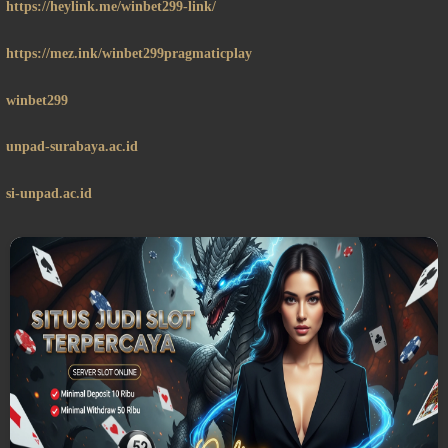
https://heylink.me/winbet299-link/
https://mez.ink/winbet299pragmaticplay
winbet299
unpad-surabaya.ac.id
si-unpad.ac.id