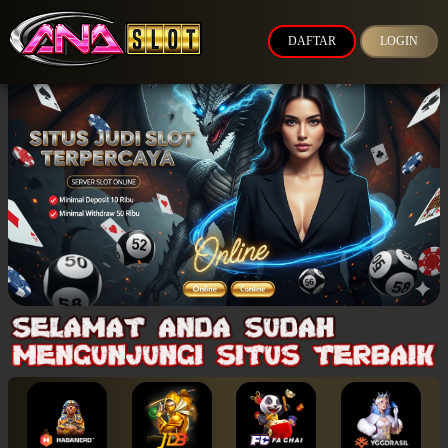
DAFTAR
LOGIN