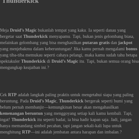
'Thunderkick'
Meja
Druid’s Magic
bukanlah tempat yang kaku. Ia seperti danau yang
bergetar saat
Thunderkick
menyapamu. Tapi, bukan jenis gelombang biasa,
melainkan gelombang yang bisa menghasilkan
putaran gratis
dan
jackpot
yang menjebakmu dalam keberuntungan! Jika kamu pernah mengalami
bonus
yang tiba-tiba memukau seperti cahaya pelangi, maka kamu sudah tahu betapa
spektakuler
Thunderkick
di
Druid’s Magic
itu. Tapi, bukan semua orang bisa
mengungkap keajaiban ini.?
Cek
RTP
adalah langkah paling praktis untuk mengetahui siapa yang paling
beruntung. Pada
Druid’s Magic
,
Thunderkick
bergerak seperti bumi yang
belum pernah membanjir—kemungkinan besar akan mengahasilkan
kemenangan beruntun
yang menggoyang setiap kali kamu kembali. Tapi,
ingat!
Thunderkick
itu seperti badai; ia bisa hadir kapan saja. Jadi, jangan
hanya memandang simbol pecahan, tapi jangan sekali-kali lupa untuk
menghitung
RTP
—ini adalah jembatan antara harapan dan imbalan.?