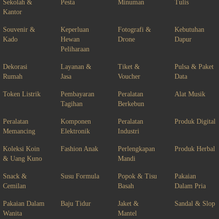
Sekolah &
Pesta
Minuman
Tulis
Kantor
Souvenir &
Keperluan
Fotografi &
Kebutuhan
Kado
Hewan
Drone
Dapur
Peliharaan
Dekorasi
Layanan &
Tiket &
Pulsa & Paket
Rumah
Jasa
Voucher
Data
Token Listrik
Pembayaran
Peralatan
Alat Musik
Tagihan
Berkebun
Peralatan
Komponen
Peralatan
Produk Digital
Memancing
Elektronik
Industri
Koleksi Koin
Fashion Anak
Perlengkapan
Produk Herbal
& Uang Kuno
Mandi
Snack &
Susu Formula
Popok & Tisu
Pakaian
Cemilan
Basah
Dalam Pria
Pakaian Dalam
Baju Tidur
Jaket &
Sandal & Slop
Wanita
Mantel