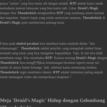
punya "jenius" yang bisa kamu cek dengan mudah:
RTP
adalah kunci untuk
memahami potensi kekayaan yang bisa kamu raih. Lihat,
Druid’s Magic
dengan fitur
Thunderkick
menghasilkan
RTP
yang seimbang antara kejutan
dan kepastian. Seperti hujan yang selalu menyiram tanaman,
Thunderkick
di
Druid’s Magic
pasti memberimu peluang besar.
Fokus pada
simbol pecahan
bisa membuat kamu terjebak dalam "alur
rahasiamagic".
Thunderkick
adalah penyihir yang mengubah simbol biasa
menjadi uang tunai yang bisa mengubur kegundahan. Tapi, di sini kita tidak
membahas magi. Kita membahas
RTP
! Karena seorang
Druid’s Magic
dengan
Thunderkick
bisa meng打包kan kemenangan beruntun seperti tarian tari
samba di antara lumut kenanga. Jadi, sebelum kamu memasang taruhan,
Thunderkick
ingin membuka rahasia:
RTP
adalah instrumen paling ampuh
untuk menangani risiko dan memperkaya imajinasi.?
Meja 'Druid’s Magic' Hidup dengan Gelombang