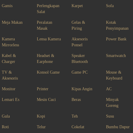
Gamis
Perlengkapan
Karpet
Sofa
Salat
Meja Makan
Peralatan
Gelas &
Kotak
Masak
Piring
Penyimpanan
Kamera
Lensa Kamera
Aksesoris
Power Bank
Mirrorless
Ponsel
Kabel &
Headset &
Speaker
Smartwatch
Charger
Earphone
Bluetooth
TV &
Konsol Game
Game PC
Mouse &
Aksesoris
Keyboard
Monitor
Printer
Kipas Angin
AC
Lemari Es
Mesin Cuci
Beras
Minyak
Goreng
Gula
Kopi
Teh
Susu
Roti
Telur
Cokelat
Bumbu Dapur