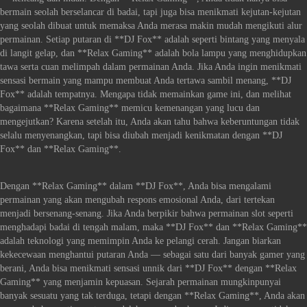
bermain seolah berselancar di badai, tapi juga bisa menikmati kejutan-kejutan
yang seolah dibuat untuk memaksa Anda merasa makin mudah mengikuti alur
permainan. Setiap putaran di **DJ Fox** adalah seperti bintang yang menyala
di langit gelap, dan **Relax Gaming** adalah bola lampu yang menghidupkan
tawa serta cuan melimpah dalam permainan Anda. Jika Anda ingin menikmati
sensasi bermain yang mampu membuat Anda tertawa sambil menang, **DJ
Fox** adalah tempatnya. Mengapa tidak memainkan game ini, dan melihat
bagaimana **Relax Gaming** memicu kemenangan yang lucu dan
mengejutkan? Karena setelah itu, Anda akan tahu bahwa keberuntungan tidak
selalu menyenangkan, tapi bisa diubah menjadi kenikmatan dengan **DJ
Fox** dan **Relax Gaming**.
Dengan **Relax Gaming** dalam **DJ Fox**, Anda bisa mengalami
permainan yang akan mengubah respons emosional Anda, dari tertekan
menjadi bersenang-senang. Jika Anda berpikir bahwa permainan slot seperti
menghadapi badai di tengah malam, maka **DJ Fox** dan **Relax Gaming**
adalah teknologi yang memimpin Anda ke pelangi cerah. Jangan biarkan
kekecewaan menghantui putaran Anda — sebagai satu dari banyak gamer yang
berani, Anda bisa menikmati sensasi unnik dari **DJ Fox** dengan **Relax
Gaming** yang menjamin kepuasan. Sejarah permainan mungkinpunyai
banyak sesuatu yang tak terduga, tetapi dengan **Relax Gaming**, Anda akan