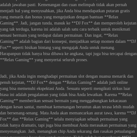
adalah jawaban pasti. Kemenangan dan cuan melimpah tidak akan pernah
menjadi hal yang menyusahkan, jika Anda bisa mendapatkan putaran gratis
yang menarik dan bonus yang mengejutkan dengan bantuan **Relax
Gaming**. Jadi, jangan tunda, masuk ke **DJ Fox** dan memperoleh kejutan
yang tak terduga, karena ini adalah salah satu cara terbaik untuk menikmati
sensasi bermain yang terdapat dalam permainan. Dan ingat, **Relax
Gaming** adalah bagian dari konsepsi, menjadikan setiap momen dalam **DJ
Fox** seperti bisikan bintang yang mengajak Anda untuk menang.
Harapanpun tidak hanya bisa dibawa ke angkasa, tapi juga bisa tercapai dengan
**Relax Gaming** yang menyertai seluruh proses.
Jadi, jika Anda ingin menghadapi permainan slot dengan nuansa menarik dan
penuh kejutan, **DJ Fox** dengan **Relax Gaming** adalah judi online
yang bisa memenuhi ekspektasi Anda. Sesuatu seperti mengikuti sirkus luar
biasa ini adalah pengalaman yang tidak bisa Anda lewatkan. Karena **Relax
Gaming** memberikan sensasi bermain yang menggabungkan kekacauan
dengan kesan santai, membuat kemenangan beruntun akan terasa lebih mudah
dan bersenang-senang. Mata Anda akan memancarkan aurat tawa, karena **DJ
Fox** dan **Relax Gaming** selalu menyiapkan sebuah permainan yang
tidak hanya dramatis, tapi juga bisa membuat Anda merasakan permainan yang
menyenangkan. Jadi, menangkan chip Anda sekarang dan rasakan petualangan