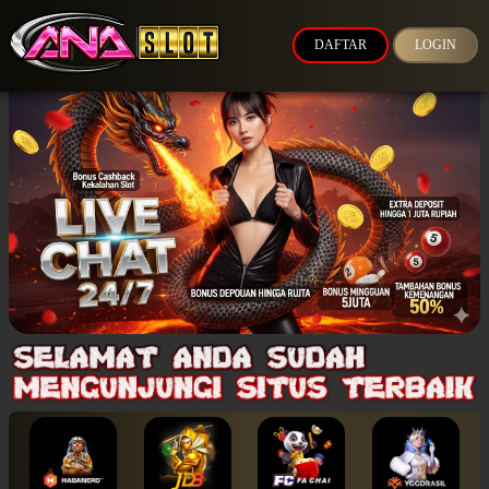
DAFTAR
LOGIN