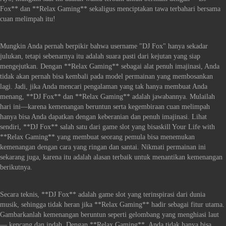
Fox** dan **Relax Gaming** sekaligus menciptakan tawa terbahari bersama
cuan melimpah itu!
Mungkin Anda pernah berpikir bahwa username "DJ Fox" hanya sekadar
julukan, tetapi sebenarnya itu adalah suara pasti dari kejutan yang siap
mengejutkan. Dengan **Relax Gaming** sebagai alat penuh imajinasi, Anda
tidak akan pernah bisa kembali pada model permainan yang membosankan
lagi. Jadi, jika Anda mencari pengalaman yang tak hanya membuat Anda
menang, **DJ Fox** dan **Relax Gaming** adalah jawabannya. Mulailah
hari ini—karena kemenangan beruntun serta kegembiraan cuan melimpah
hanya bisa Anda dapatkan dengan keberanian dan penuh imajinasi. Lihat
sendiri, **DJ Fox** salah satu dari game slot yang bisaskill Your Life with
**Relax Gaming** yang membuat seorang pemula bisa menemukan
kemenangan dengan cara yang ringan dan santai. Nikmati permainan ini
sekarang juga, karena itu adalah alasan terbaik untuk menantikan kemenangan
berikutnya.
Secara teknis, **DJ Fox** adalah game slot yang terinspirasi dari dunia
musik, sehingga tidak heran jika **Relax Gaming** hadir sebagai fitur utama.
Gambarkanlah kemenangan beruntun seperti gelombang yang menghiasi laut
— kencang dan indah. Dengan **Relax Gaming**, Anda tidak hanya bisa