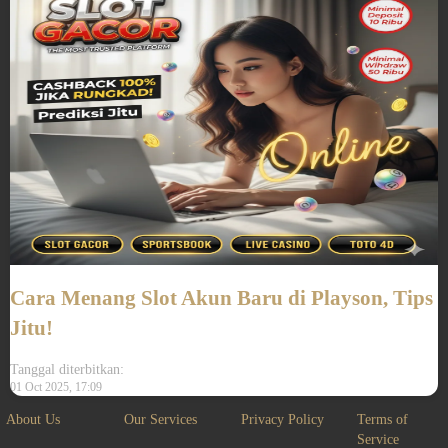
Cara Menang Slot Akun Baru di Playson, Tips
Jitu!
Tanggal diterbitkan:
01 Oct 2025, 17:09
About Us
Our Services
Privacy Policy
Terms of
Service