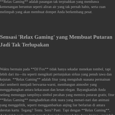
**Relax Gaming** adalah pasangan tak terpisahkan yang membawa
kemenangan beruntun seperti aliran air yang tak pernah habis, serta cuan
melimpah yang akan membuat dompet Anda berkembang pesat.
Sensasi 'Relax Gaming' yang Membuat Putaran
Jadi Tak Terlupakan
Waktu bermain pada **DJ Fox** tidak hanya sekadar menekan tombol, tapi
lebih dari itu—itu seperti mengikuti pertunjukan sirkus yang penuh tawa dan
kejutan. **Relax Gaming** adalah fitur yang mengubah suasana permainan
dari semberit menjadi berwarna-warni, membangun atmosfer yang
menggabungkan antara kekacauan dan kesan elegan. Bayangkanlah Anda
sedang menunggu tampilnya simbol pecahan yang memicu putaran gratis; fitur
**Relax Gaming** menghadirkan efek suara yang menari-nari dan animasi
yang menggelitik, seperti menggambarkan anjing liar berlarian di antara
deretan kartu. Tegang? Tentu. Seru? Pasti. Tapi dengan **Relax Gaming**,