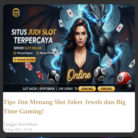
Tips Jitu Menang Slot Joker Jewels dan Big
Time Gaming!
Tanggal diterbitkan:
26 Sep 2025, 23:38