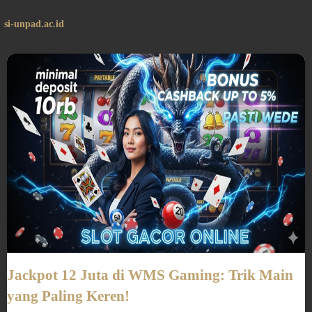
si-unpad.ac.id
Jackpot 12 Juta di WMS Gaming: Trik Main
yang Paling Keren!