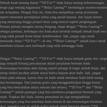
Sebuah kisah menang dalam **DJ Fox** tidak hanya tentang keberuntungan,
tetapi juga tentang bagaimana **Relax Gaming** membangun momen-momen
tak terlupakan. Dengan fitur ini, Anda bisa menjadikan setiap permainan
seperti menonton pertunjukan sirkus yang penuh kejutan, dari hujan meteor
yang menerjang hingga jackpot besar yang muncul seperti penghargaan.
Pemain pemula mungkin merasa bingung, tetapi dengan **Relax Gaming**
sebagai panduan, kehidupan slot Anda akan berubah menjadi sebuah kisah seru
yang tidak pernah benar-benar membosankan. Jadi, jangan ragu untuk
memasuki dunia **DJ Fox**—di sini, **Relax Gaming** adalah kunci untuk
membuka kilauan cuan melimpah yang telah menunggu Anda.
Dengan **Relax Gaming**, **DJ Fox** tidak hanya menjadi game slot, tetapi
juga menjadi bintang pencahayaan dalam perjalanan bermain Anda.
Kemenangan beruntun akan datang seperti pelangi di langit setelah hujan, dan
setiap simbol pecahan adalah sinyal bahwa kejutan akan hadir. Jadi, jangan
fokus pada tekanan, karena fitur ini hadir untuk membuat Anda lebih tenang
dan bersemangat. Dari putaran gratis yang menggembirakan hingga bonus
yang bisa menyatukan antara senyum dan tertawa, **DJ Fox** dan **Relax
Gaming** adalah pasangan yang bisa membawa pengalaman bermain yang
sejati. Siapkan diri Anda, karena permainan ini siap menghadirkan
kemenangan yang bisa membuat Anda menari di atas kemenangan beruntun.
Ayo, mungkin saat ini adalah waktu terbaik untuk bermain dengan **DJ