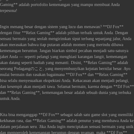
Gaming** adalah portofolio kemenangan yang mampu membuat Anda
terpesona!
Ingin menang besar dengan sistem yang lucu dan menawan? **DJ Fox**
dengan fitur **Relax Gaming** adalah pilihan terbaik untuk Anda. Dengan
sensasi bermain yang seolah mengirimkan siput terbang sepanjang jalur, Anda
akan merasakan bahwa tiap putaran adalah momen yang merindu dibawa
kemenangan beruntun. Jangan biarkan simbol pecahan menjadi satu-satunya
jaket Anda — seperti pelangi yang menghiasi karangan langit, kemenangan
akan datang seperti hadiah yang menanti. Disini, **Relax Gaming** adalah
seorang Pedagangのこと, yang menyembunyikan kejutan bernilai besar. Ayo
mulai bermain dan rasakan bagaimana **DJ Fox** dan **Relax Gaming**
bisa selalu menyesuaikan ekspektasi Anda. Kekacauan akan menjadi pelangi,
dan kesempit akan menjadi tawa. Selamat bermain, karena dengan **DJ Fox**
dan **Relax Gaming**, kemenangan besar adalah sebuah dunia yang terbuka
untuk Anda.
Kita bisa menganggap **DJ Fox** sebagai salah satu game slot yang memiliki
kekhasan rasa, dan **Relax Gaming** adalah penutur yang membawa Anda ke
dalam perjalanan seru. Jika Anda ingin menciptakan sensasi bermain yang unik
dan memperoleh kemenangan beruntun dengan nyaman, maka **DJ Fox**