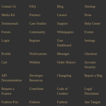
Contact Us
FAQ
Blog
Sitemap
Media Kit
Partners
Careers
Press
Testimonials
Case Studies
Support
Help Center
Forum
Community
Whitepapers
Events
Login
Register
User
Settings
Dashboard
Profile
Notifications
Messages
Checkout
Cart
Wishlist
Order History
Account
Security
API
Developer
Changelog
Report a Bug
Documentation
Resources
Request a
Contribute
Code of
Legal
Feature
Conduct
Disclaimer
Fashion Pria
Fashion
Fashion
Jam Tangan