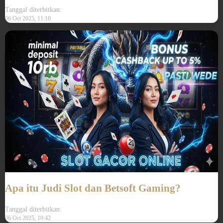
Tanggal diterbitkan:
06 Oct 2025, 11:10
Apa itu Judi Slot dan Betsoft Gaming?
Tanggal diterbitkan:
06 Oct 2025, 10:42