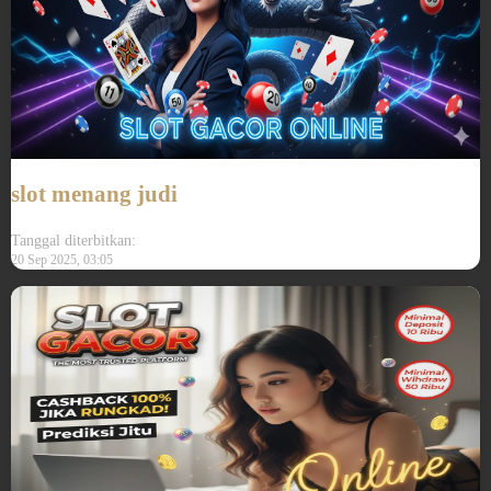
slot menang judi
Tanggal diterbitkan:
20 Sep 2025, 03:05