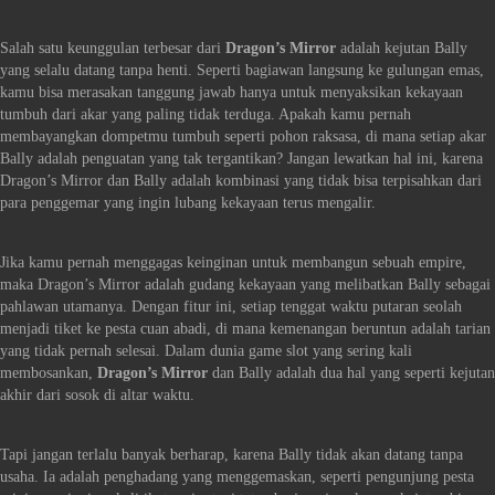
Salah satu keunggulan terbesar dari
Dragon’s Mirror
adalah kejutan Bally
yang selalu datang tanpa henti. Seperti bagiawan langsung ke gulungan emas,
kamu bisa merasakan tanggung jawab hanya untuk menyaksikan kekayaan
tumbuh dari akar yang paling tidak terduga. Apakah kamu pernah
membayangkan dompetmu tumbuh seperti pohon raksasa, di mana setiap akar
Bally adalah penguatan yang tak tergantikan? Jangan lewatkan hal ini, karena
Dragon’s Mirror dan Bally adalah kombinasi yang tidak bisa terpisahkan dari
para penggemar yang ingin lubang kekayaan terus mengalir.
Jika kamu pernah menggagas keinginan untuk membangun sebuah empire,
maka Dragon’s Mirror adalah gudang kekayaan yang melibatkan Bally sebagai
pahlawan utamanya. Dengan fitur ini, setiap tenggat waktu putaran seolah
menjadi tiket ke pesta cuan abadi, di mana kemenangan beruntun adalah tarian
yang tidak pernah selesai. Dalam dunia game slot yang sering kali
membosankan,
Dragon’s Mirror
dan Bally adalah dua hal yang seperti kejutan
akhir dari sosok di altar waktu.
Tapi jangan terlalu banyak berharap, karena Bally tidak akan datang tanpa
usaha. Ia adalah penghadang yang menggemaskan, seperti pengunjung pesta