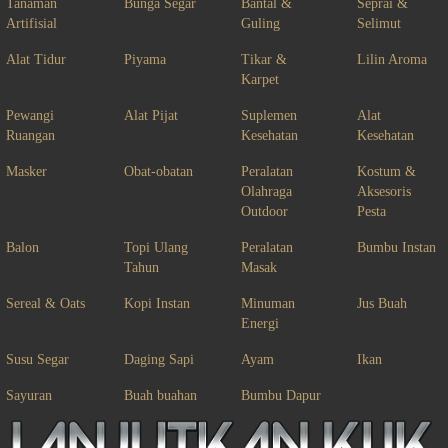
Tanaman
Bunga Segar
Bantal &
Seprai &
Artifisial
Guling
Selimut
Alat Tidur
Piyama
Tikar &
Lilin Aroma
Karpet
Pewangi
Alat Pijat
Suplemen
Alat
Ruangan
Kesehatan
Kesehatan
Masker
Obat-obatan
Peralatan
Kostum &
Olahraga
Aksesoris
Outdoor
Pesta
Balon
Topi Ulang
Peralatan
Bumbu Instan
Tahun
Masak
Sereal & Oats
Kopi Instan
Minuman
Jus Buah
Energi
Susu Segar
Daging Sapi
Ayam
Ikan
Sayuran
Buah buahan
Bumbu Dapur