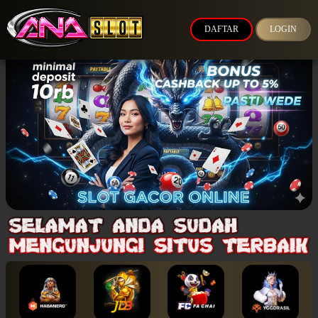
DAFTAR
LOGIN