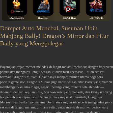
SPADEGAMING
PLAYTECH
CROWD PLAY
FUNKY GAMES
Dompet Auto Menebal, Susunan Ubin
Mahjong Bally! Dragon’s Mirror dan Fitur
Bally yang Menggelegar
Bayangkan hujan meteor meledak di langit malam, meluncur dengan kecepatan
peluru dan menghiasi langit dengan kilauan biru keemasan. Itulah sensasi
bermain Dragon’s Mirror! Tidak hanya menjadi pilihan utama bagi para
pecinta game slot, Dragon’s Mirror juga hadir dengan fitur Bally yang mampu
membangkitkan aura magis, seperti pelangi yang muncul setelah badai—
dipenuhi dengan kejutan unik, warna-warna yang menarik, dan kekayaan yang
tak pernah bisa diprediksi. Dalam dunia yang selalu berubah,
Dragon’s
Mirror
memberikan pengalaman bermain yang terasa seperti menghadiri pesta
raksasa di tengah malam, di mana setiap putaran adalah momen beriak yang
tak pernah membosankan. Jika kamu ingin mengisi dompetmu dengan