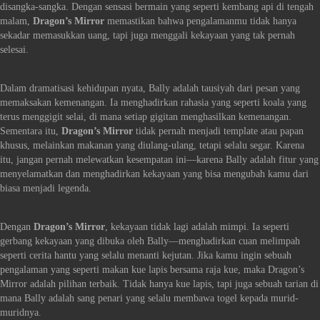
disangka-sangka. Dengan sensasi bermain yang seperti kembang api di tengah
malam,
Dragon’s Mirror
memastikan bahwa pengalamanmu tidak hanya
sekadar memasukkan uang, tapi juga menggali kekayaan yang tak pernah
selesai.
Dalam dramatisasi kehidupan nyata, Bally adalah tausiyah dari pesan yang
memaksakan kemenangan. Ia menghadirkan rahasia yang seperti koala yang
terus menggigit selai, di mana setiap gigitan menghasilkan kemenangan.
Sementara itu,
Dragon’s Mirror
tidak pernah menjadi template atau papan
khusus, melainkan makanan yang diulang-ulang, tetapi selalu segar. Karena
itu, jangan pernah melewatkan kesempatan ini—karena Bally adalah fitur yang
menyelamatkan dan menghadirkan kekayaan yang bisa mengubah kamu dari
biasa menjadi legenda.
Dengan
Dragon’s Mirror
, kekayaan tidak lagi adalah mimpi. Ia seperti
gerbang kekayaan yang dibuka oleh Bally—menghadirkan cuan melimpah
seperti cerita hantu yang selalu menanti kejutan. Jika kamu ingin sebuah
pengalaman yang seperti makan kue lapis bersama raja kue, maka Dragon’s
Mirror adalah pilihan terbaik. Tidak hanya kue lapis, tapi juga sebuah tarian di
mana Bally adalah sang penari yang selalu membawa togel kepada murid-
muridnya.