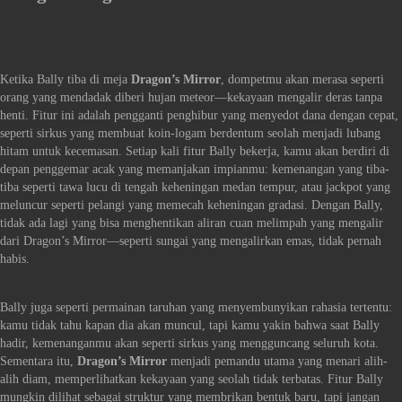
Ketika Bally tiba di meja
Dragon’s Mirror
, dompetmu akan merasa seperti
orang yang mendadak diberi hujan meteor—kekayaan mengalir deras tanpa
henti. Fitur ini adalah pengganti penghibur yang menyedot dana dengan cepat,
seperti sirkus yang membuat koin-logam berdentum seolah menjadi lubang
hitam untuk kecemasan. Setiap kali fitur Bally bekerja, kamu akan berdiri di
depan penggemar acak yang memanjakan impianmu: kemenangan yang tiba-
tiba seperti tawa lucu di tengah keheningan medan tempur, atau jackpot yang
meluncur seperti pelangi yang memecah keheningan gradasi. Dengan Bally,
tidak ada lagi yang bisa menghentikan aliran cuan melimpah yang mengalir
dari Dragon’s Mirror—seperti sungai yang mengalirkan emas, tidak pernah
habis.
Bally juga seperti permainan taruhan yang menyembunyikan rahasia tertentu:
kamu tidak tahu kapan dia akan muncul, tapi kamu yakin bahwa saat Bally
hadir, kemenanganmu akan seperti sirkus yang mengguncang seluruh kota.
Sementara itu,
Dragon’s Mirror
menjadi pemandu utama yang menari alih-
alih diam, memperlihatkan kekayaan yang seolah tidak terbatas. Fitur Bally
mungkin dilihat sebagai struktur yang membrikan bentuk baru, tapi jangan