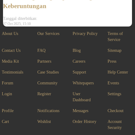
Keberuntungan
Tanggal diterbitkan:
07 Oct 2025, 15:10
About Us
Our Services
Privacy Policy
Terms of
Service
Contact Us
FAQ
Blog
Sitemap
Media Kit
Partners
Careers
Press
Testimonials
Case Studies
Support
Help Center
Forum
Community
Whitepapers
Events
Login
Register
User
Settings
Dashboard
Profile
Notifications
Messages
Checkout
Cart
Wishlist
Order History
Account
Security