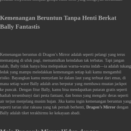
Kemenangan Beruntun Tanpa Henti Berkat
Bally Fantastis
Kemenangan beruntun di Dragon’s Mirror adalah seperti pelangi yang terus
memanjang di ufuk pagi, memantulkan keindahan tak terbatas. Tapi jangan
salah, Bally tidak hanya bisa melepaskan warna-warna indah—ia adalah tukang
ledak yang mampu meledakkan kemenangan setiap kali kamu mengambil
risiko. Bayangkan kamu menyelam ke dalam laut yang terbuat dari emas, di
mana setiap wave Bally adalah arus berputar yang membawa muatan jackpot
ke puncak. Dengan fitur Bally, kamu bisa mendapatkan putaran gratis seperti
hadiah tersembunyi dari pesta fantaasi, dan bonus yang mengalir deras seperti
air terjun menjelang musim hujan. Jika kamu ingin kemenangan beruntun yang
seperti tarian ular raksasa yang tak pernah berhenti,
Dragon’s Mirror
dengan
Bally adalah tiket terakhirmu ke kekayaan abadi.