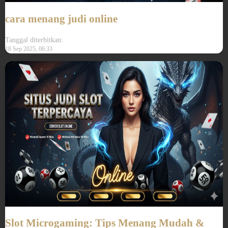
cara menang judi online
Tanggal diterbitkan:
18 Sep 2025, 06:33
Slot Microgaming: Tips Menang Mudah &