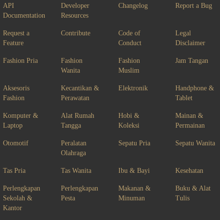
API
Developer
Changelog
Report a Bug
Documentation
Resources
Request a
Contribute
Code of
Legal
Feature
Conduct
Disclaimer
Fashion Pria
Fashion
Fashion
Jam Tangan
Wanita
Muslim
Aksesoris
Kecantikan &
Elektronik
Handphone &
Fashion
Perawatan
Tablet
Komputer &
Alat Rumah
Hobi &
Mainan &
Laptop
Tangga
Koleksi
Permainan
Otomotif
Peralatan
Sepatu Pria
Sepatu Wanita
Olahraga
Tas Pria
Tas Wanita
Ibu & Bayi
Kesehatan
Perlengkapan
Perlengkapan
Makanan &
Buku & Alat
Sekolah &
Pesta
Minuman
Tulis
Kantor