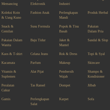
Memancing
Elektronik
Industri
Koleksi Koin
Fashion Anak
Perlengkapan
Produk Herbal
& Uang Kuno
Mandi
Snack &
Susu Formula
Popok & Tisu
Pakaian
Cemilan
Basah
Dalam Pria
Pakaian Dalam
Baju Tidur
Jaket &
Sandal & Slop
Wanita
Mantel
Kaos & T-shirt
Celana Jeans
Rok & Dress
Topi & Syal
Kacamata
Parfum
Makeup
Skincare
Vitamin &
Alat Pijat
Pembersih
Shampo &
Suplemen
Wajah
Kondisioner
Peralatan
Tas Ransel
Dompet
Jilbab
Cukur
Gamis
Perlengkapan
Karpet
Sofa
Salat