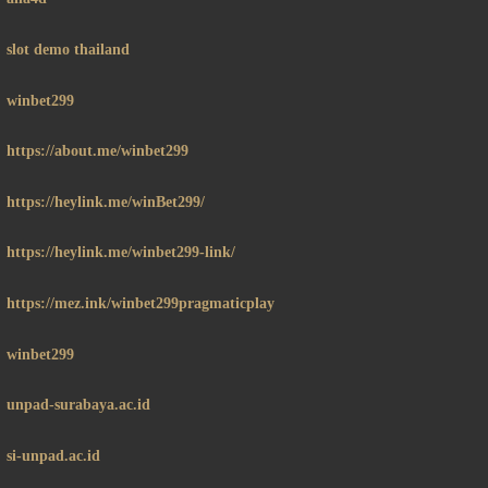
slot demo thailand
winbet299
https://about.me/winbet299
https://heylink.me/winBet299/
https://heylink.me/winbet299-link/
https://mez.ink/winbet299pragmaticplay
winbet299
unpad-surabaya.ac.id
si-unpad.ac.id