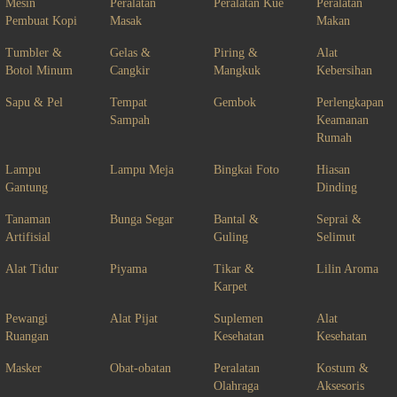
Mesin
Peralatan
Peralatan Kue
Peralatan
Pembuat Kopi
Masak
Makan
Tumbler &
Gelas &
Piring &
Alat
Botol Minum
Cangkir
Mangkuk
Kebersihan
Sapu & Pel
Tempat
Gembok
Perlengkapan
Sampah
Keamanan
Rumah
Lampu
Lampu Meja
Bingkai Foto
Hiasan
Gantung
Dinding
Tanaman
Bunga Segar
Bantal &
Seprai &
Artifisial
Guling
Selimut
Alat Tidur
Piyama
Tikar &
Lilin Aroma
Karpet
Pewangi
Alat Pijat
Suplemen
Alat
Ruangan
Kesehatan
Kesehatan
Masker
Obat-obatan
Peralatan
Kostum &
Olahraga
Aksesoris