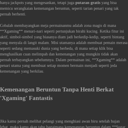
hanya jackpots yang mengesankan, tetapi juga
putaran gratis
yang bisa
memicu serangkaian kemenangan beruntun, seperti tarian penari yang tak
pernah berhenti.
Cobalah membayangkan meja permainanmu adalah zona magis di mana
**Xgaming** menari-nari seperti pertunjukan birahi kucing. Ketika fitur ini
aktif, simbol-simbol yang biasanya diam jadi berkedip-kedip, seperti bintang
yang menyala di langit malam. Misi utamanya adalah membuat pemain merasa
seperti sedang memasuki dunia yang berbeda, di mana setiap klik bisa
menghasilkan cuan melimpah dan kemenangan yang mungkin tidak akan
pernah terbayangkan sebelumnya. Dalam permainan ini, **Xgaming** adalah
penari utama yang membuat setiap momen bermain menjadi seperti jeda
kemenangan yang berkilau.
Kemenangan Beruntun Tanpa Henti Berkat
'Xgaming' Fantastis
Jika kamu pernah melihat pelangi yang menghiasi awan biru setelah hujan
lebat, maka kamu akan tahu bagaimana kemenangan beruntun dalam **Sugar