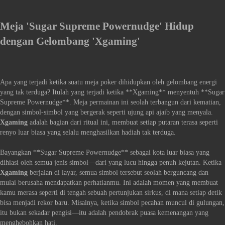
Meja 'Sugar Supreme Powernudge' Hidup
dengan Gelombang 'Xgaming'
Apa yang terjadi ketika suatu meja poker dihidupkan oleh gelombang energi
yang tak terduga? Itulah yang terjadi ketika **Xgaming** menyentuh **Sugar
Supreme Powernudge**. Meja permainan ini seolah terbangun dari kematian,
dengan simbol-simbol yang bergerak seperti ujung api ajaib yang menyala.
Xgaming
adalah bagian dari ritual ini, membuat setiap putaran terasa seperti
renyo luar biasa yang selalu menghasilkan hadiah tak terduga.
Bayangkan **Sugar Supreme Powernudge** sebagai kota luar biasa yang
dihiasi oleh semua jenis simbol—dari yang lucu hingga penuh kejutan. Ketika
Xgaming
berjalan di layar, semua simbol tersebut seolah berguncang dan
mulai berusaha mendapatkan perhatianmu. Ini adalah momen yang membuat
kamu merasa seperti di tengah sebuah pertunjukan sirkus, di mana setiap detik
bisa menjadi rekor baru. Misalnya, ketika simbol pecahan muncul di gulungan,
itu bukan sekadar pengisi—itu adalah pendobrak puasa kemenangan yang
menghebohkan hati.