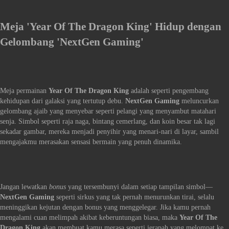
Meja 'Year Of The Dragon King' Hidup dengan
Gelombang 'NextGen Gaming'
Meja permainan
Year Of The Dragon King
adalah seperti pengembang
kehidupan dari galaksi yang tertutup debu.
NextGen Gaming
meluncurkan
gelombang ajaib yang menyebar seperti pelangi yang menyambut matahari
senja. Simbol seperti raja naga, bintang cemerlang, dan koin besar tak lagi
sekadar gambar, mereka menjadi penyihir yang menari-nari di layar, sambil
mengajakmu merasakan sensasi bermain yang penuh dinamika.
Jangan lewatkan
bonus
yang tersembunyi dalam setiap tampilan simbol—
NextGen Gaming
seperti sirkus yang tak pernah menurunkan tirai, selalu
meninggikan kejutan dengan bonus yang menggelegar. Jika kamu pernah
mengalami cuan melimpah akibat keberuntungan biasa, maka
Year Of The
Dragon King
akan membuat kamu merasa seperti jerapah yang melompat ke