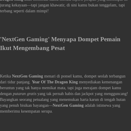
jurang kekayaan—tapi jangan khawatir, di sini kamu bukan tenggelam, tapi
terbang seperti dalam mimpi!
'NextGen Gaming' Menyapa Dompet Pemain
Ikut Mengembang Pesat
Ketika
NextGen Gaming
menari di ponsel kamu, dompet seolah terbangun
dari tidur panjang.
Year Of The Dragon King
menyediakan kemenangan
beruntun yang tak hanya memikat mata, tapi juga merajam dompet kamu
dengan
putaran gratis
yang tak pernah habis dan jackpot yang mengguncang!
Bayangkan seorang petualang yang menemukan harta karun di tengah hutan
yang penuh bisikan bayangan—
NextGen Gaming
adalah istimewa yang
memberimu kesempatan serupa.