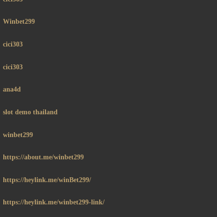
Winbet299
cici303
cici303
ana4d
slot demo thailand
winbet299
https://about.me/winbet299
https://heylink.me/winBet299/
https://heylink.me/winbet299-link/