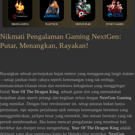
SPADEGAMING
PLAYTECH
CROWD PLAY
FUNKY GAMES
Nikmati Pengalaman Gaming NextGen:
Putar, Menangkan, Rayakan!
Bayangkan sebuah pertunjukan hujan meteor yang mengguncang langit malam
—setiap jatuhan butir cahaya seperti kemenangan yang tak terduga,
memancarkan kilauan emas dan membawa kekaguman yang menggelegar.
Itulah
Year Of The Dragon King
, sebuah game slot yang memadukan
keajaiban alam seperti pelangi dan kegilaan sirkus dengan
NextGen Gaming
yang memikat. Dengan fitur revolusioner ini, setiap putaran bukan hanya
permainan, tapi sejenis perjalanan epik menuju kemenangan beruntun yang
menggembirakan, jackpot besar yang memekik, dan sensasi bermain yang tak
pernah membosankan. Jika kamu mencari pengalaman yang membuat hati
berdebar dan dompet terus mengembang,
Year Of The Dragon King
adalah
destinasi yang akan membawa kamu ke bhineka tiga serangkai:
NextGen