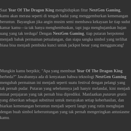
Saat
Year Of The Dragon King
menghidupkan fitur
NextGen Gaming
,
kamu akan merasa seperti di tengah badai yang menggemburkan kemenangan
beruntun. Bayangkan jika angin musim semi membawa kekayaan ke tiap sudut
kamar kamu—ia tak hanya menghembuskan, tapi juga menghujamkan hujan
uang yang tak terduga! Dengan
NextGen Gaming
, tiap putaran berpotensi
menjadi babak permainan petualangan, dan siapa sangka simbol yang terlihat
biasa bisa menjadi pembuka kunci untuk jackpot besar yang mengguncang!
Mungkin kamu berpikir, “Apa yang membuat
Year Of The Dragon King
berbeda?” Jawabannya ada di kenyataan bahwa teknologi
NextGen Gaming
mengubah permainan ini menjadi seperti suatu festival dengan pelangi yang
tak pernah pudar. Putaran yang sebelumnya jadi hanyir melandai, kini menjadi
minat penjajaran yang tak pernah bisa diprediksi. Manfaatkan
putaran gratis
yang diberikan sebagai substitusi untuk merayakan setiap keberhasilan, dan
biarkan kemenangan beruntun menjadi seperti langit yang rutin menghujan
dengan buah simbol keberuntungan yang tak pernah mengeringkan antusiasme
kamu.