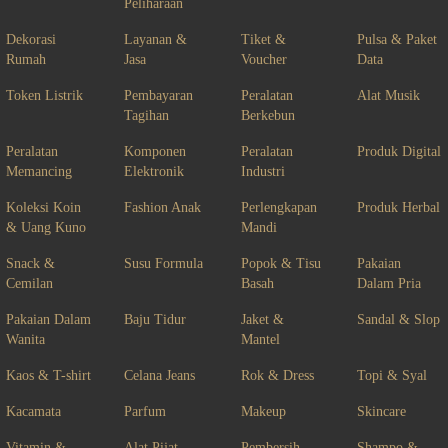
Peliharaan
Dekorasi
Layanan &
Tiket &
Pulsa & Paket
Rumah
Jasa
Voucher
Data
Token Listrik
Pembayaran
Peralatan
Alat Musik
Tagihan
Berkebun
Peralatan
Komponen
Peralatan
Produk Digital
Memancing
Elektronik
Industri
Koleksi Koin
Fashion Anak
Perlengkapan
Produk Herbal
& Uang Kuno
Mandi
Snack &
Susu Formula
Popok & Tisu
Pakaian
Cemilan
Basah
Dalam Pria
Pakaian Dalam
Baju Tidur
Jaket &
Sandal & Slop
Wanita
Mantel
Kaos & T-shirt
Celana Jeans
Rok & Dress
Topi & Syal
Kacamata
Parfum
Makeup
Skincare
Vitamin &
Alat Pijat
Pembersih
Shampo &