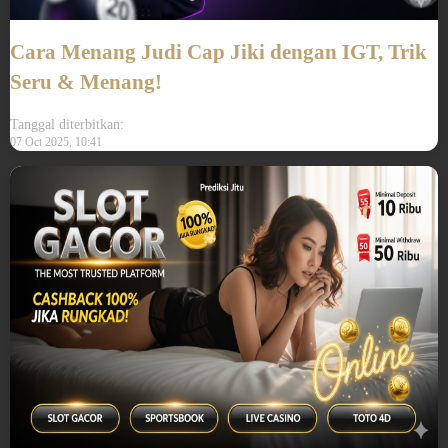
Cara Menang Judi Cap Jiki dengan IGT, Trik
Seru & Menang!
Tanggal diterbitkan:
07 Oct 2025, 10:41