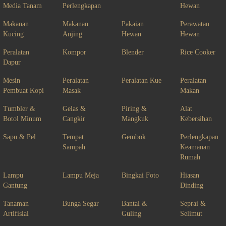
Media Tanam
Perlengkapan
Hewan
Makanan
Makanan
Pakaian
Perawatan
Kucing
Anjing
Hewan
Hewan
Peralatan
Kompor
Blender
Rice Cooker
Dapur
Mesin
Peralatan
Peralatan Kue
Peralatan
Pembuat Kopi
Masak
Makan
Tumbler &
Gelas &
Piring &
Alat
Botol Minum
Cangkir
Mangkuk
Kebersihan
Sapu & Pel
Tempat
Gembok
Perlengkapan
Sampah
Keamanan
Rumah
Lampu
Lampu Meja
Bingkai Foto
Hiasan
Gantung
Dinding
Tanaman
Bunga Segar
Bantal &
Seprai &
Artifisial
Guling
Selimut