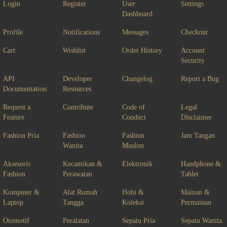
Login
Register
User
Settings
Dashboard
Profile
Notifications
Messages
Checkout
Cart
Wishlist
Order History
Account
Security
API
Developer
Changelog
Report a Bug
Documentation
Resources
Request a
Contribute
Code of
Legal
Feature
Conduct
Disclaimer
Fashion Pria
Fashion
Fashion
Jam Tangan
Wanita
Muslim
Aksesoris
Kecantikan &
Elektronik
Handphone &
Fashion
Perawatan
Tablet
Komputer &
Alat Rumah
Hobi &
Mainan &
Laptop
Tangga
Koleksi
Permainan
Otomotif
Peralatan
Sepatu Pria
Sepatu Wanita