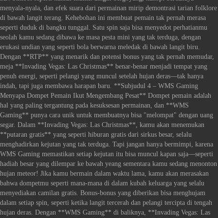
menyala-nyala, dan efek suara dari permainan mirip demontrasi tarian folklore
di bawah langit terang. Kehebohan ini membuat pemain tak pernah merasa
seperti duduk di bangku tunggal. Satu spin saja bisa menyedot perhatianmu
seolah kamu sedang dibawa ke masa pesta mini yang tak terduga, dengan
erukasi undian yang seperti bola berwarna meledak di bawah langit biru.
Dengan **RTP** yang menarik dan potensi bonus yang tak pernah memudar,
meja **Invading Vegas: Las Christmas** benar-benar menjadi tempat yang
penuh energi, seperti pelangi yang muncul setelah hujan deras—tak hanya
indah, tapi juga membawa harapan baru. **Subjudul 4 – WMS Gaming
Menyapa Dompet Pemain Ikut Mengembang Pesat** Dompet pemain adalah
hal yang paling tergantung pada kesuksesan permainan, dan **WMS
Gaming** punya cara unik untuk membuatnya bisa "melompat" dengan uang
segar. Dalam **Invading Vegas: Las Christmas**, kamu akan menemukan
**putaran gratis** yang seperti hiburan gratis dari sirkus besar, selalu
menghadirkan kejutan yang tak terduga. Tapi jangan hanya bermimpi, karena
WMS Gaming memastikan setiap kejutan itu bisa muncul kapan saja—seperti
hadiah besar yang dilempar ke bawah yeang sementara kamu sedang menonton
hujan meteor! Jika kamu bermain dalam waktu lama, kamu akan merasakan
bahwa dompetmu seperti mana-mana di dalam kubah keluarga yang selalu
menyediakan camilan gratis. Bonus-bonus yang diberikan bisa menghujam
dalam setiap spin, seperti ketika langit tercerah dan pelangi tercipta di tengah
hujan deras. Dengan **WMS Gaming** di baliknya, **Invading Vegas: Las