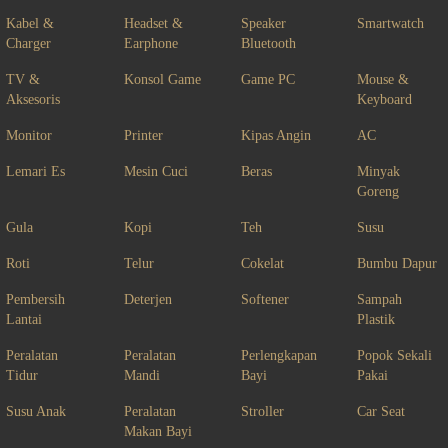
Kabel &
Headset &
Speaker
Smartwatch
Charger
Earphone
Bluetooth
TV &
Konsol Game
Game PC
Mouse &
Aksesoris
Keyboard
Monitor
Printer
Kipas Angin
AC
Lemari Es
Mesin Cuci
Beras
Minyak
Goreng
Gula
Kopi
Teh
Susu
Roti
Telur
Cokelat
Bumbu Dapur
Pembersih
Deterjen
Softener
Sampah
Lantai
Plastik
Peralatan
Peralatan
Perlengkapan
Popok Sekali
Tidur
Mandi
Bayi
Pakai
Susu Anak
Peralatan
Stroller
Car Seat
Makan Bayi