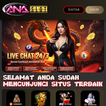
DAFTAR
LOGIN