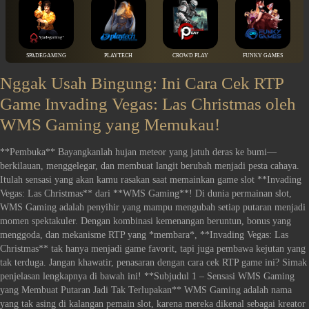
SPADEGAMING
PLAYTECH
CROWD PLAY
FUNKY GAMES
Nggak Usah Bingung: Ini Cara Cek RTP
Game Invading Vegas: Las Christmas oleh
WMS Gaming yang Memukau!
**Pembuka** Bayangkanlah hujan meteor yang jatuh deras ke bumi—
berkilauan, menggelegar, dan membuat langit berubah menjadi pesta cahaya.
Itulah sensasi yang akan kamu rasakan saat memainkan game slot **Invading
Vegas: Las Christmas** dari **WMS Gaming**! Di dunia permainan slot,
WMS Gaming adalah penyihir yang mampu mengubah setiap putaran menjadi
momen spektakuler. Dengan kombinasi kemenangan beruntun, bonus yang
menggoda, dan mekanisme RTP yang *membara*, **Invading Vegas: Las
Christmas** tak hanya menjadi game favorit, tapi juga pembawa kejutan yang
tak terduga. Jangan khawatir, penasaran dengan cara cek RTP game ini? Simak
penjelasan lengkapnya di bawah ini! **Subjudul 1 – Sensasi WMS Gaming
yang Membuat Putaran Jadi Tak Terlupakan** WMS Gaming adalah nama
yang tak asing di kalangan pemain slot, karena mereka dikenal sebagai kreator