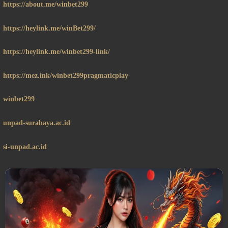
https://about.me/winbet299
https://heylink.me/winBet299/
https://heylink.me/winbet299-link/
https://mez.ink/winbet299pragmaticplay
winbet299
unpad-surabaya.ac.id
si-unpad.ac.id