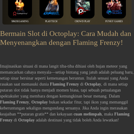
SPADEGAMING
PLAYTECH
CROWD PLAY
FUNKY GAMES
Bermain Slot di Octoplay: Cara Mudah dan
Menyenangkan dengan Flaming Frenzy!
Imajinasikan situasi di mana langit tiba-tiba dihiasi oleh hujan meteor yang
memancarkan cahaya menyala—setiap bintang yang jatuh adalah peluang baru,
setiap sinar bersinar seperti kemenangan beruntun. Itulah sensasi yang Anda
rasakan saat memasuki dunia
Flaming Frenzy
di
Octoplay
, di mana setiap
putaran slot tidak hanya menjadi momen biasa, tapi sebuah petualangan
spektakuler yang membara dengan kemungkinan besar menang. Dalam
Flaming Frenzy
,
Octoplay
bukan sekadar fitur, tapi ikon yang memanggil
keberuntungan sekaligus mengundang seruanya. Jika Anda ingin merasakan
keajaiban **putaran gratis** dan kekayaan
cuan melimpah
, maka
Flaming
Frenzy
di
Octoplay
adalah destinasi yang tidak boleh Anda lewatkan!