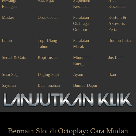
Pewangi
Alat Pijat
Suplemen
Alat
Ruangan
Kesehatan
Kesehatan
Masker
Obat-obatan
Peralatan
Kostum &
Olahraga
Aksesoris
Outdoor
Pesta
Balon
Topi Ulang
Peralatan
Bumbu Instan
Tahun
Masak
Sereal & Oats
Kopi Instan
Minuman
Jus Buah
Energi
Susu Segar
Daging Sapi
Ayam
Ikan
Sayuran
Buah buahan
Bumbu Dapur
Bermain Slot di Octoplay: Cara Mudah