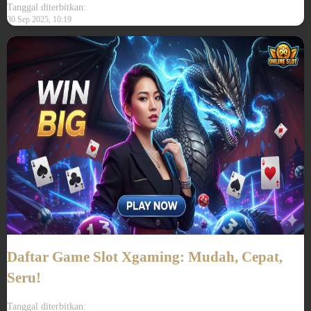
Tanggal diterbitkan:
30 Sep 2025, 10:19
Daftar Game Slot Xgaming: Mudah, Cepat,
Seru!
Tanggal diterbitkan: