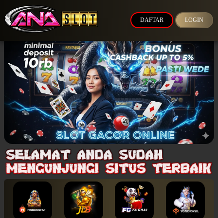
DAFTAR
LOGIN