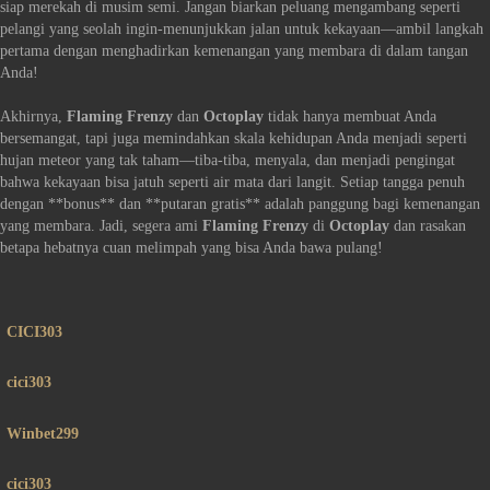
siap merekah di musim semi. Jangan biarkan peluang mengambang seperti
pelangi yang seolah ingin-menunjukkan jalan untuk kekayaan—ambil langkah
pertama dengan menghadirkan kemenangan yang membara di dalam tangan
Anda!
Akhirnya,
Flaming Frenzy
dan
Octoplay
tidak hanya membuat Anda
bersemangat, tapi juga memindahkan skala kehidupan Anda menjadi seperti
hujan meteor yang tak taham—tiba-tiba, menyala, dan menjadi pengingat
bahwa kekayaan bisa jatuh seperti air mata dari langit. Setiap tangga penuh
dengan **bonus** dan **putaran gratis** adalah panggung bagi kemenangan
yang membara. Jadi, segera ami
Flaming Frenzy
di
Octoplay
dan rasakan
betapa hebatnya cuan melimpah yang bisa Anda bawa pulang!
CICI303
cici303
Winbet299
cici303