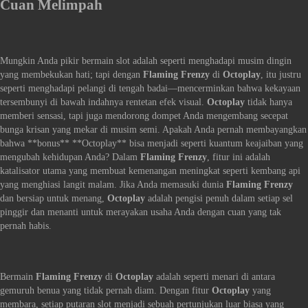
Cuan Melimpah
Mungkin Anda pikir bermain slot adalah seperti menghadapi musim dingin
yang membekukan hati; tapi dengan
Flaming Frenzy
di
Octoplay
, itu justru
seperti menghadapi pelangi di tengah badai—mencerminkan bahwa kekayaan
tersembunyi di bawah indahnya rentetan efek visual.
Octoplay
tidak hanya
memberi sensasi, tapi juga mendorong dompet Anda mengembang secepat
bunga krisan yang mekar di musim semi. Apakah Anda pernah membayangkan
bahwa **bonus** **Octoplay** bisa menjadi seperti kuantum keajaiban yang
mengubah kehidupan Anda? Dalam
Flaming Frenzy
, fitur ini adalah
katalisator utama yang membuat kemenangan meningkat seperti kembang api
yang menghiasi langit malam. Jika Anda memasuki dunia
Flaming Frenzy
dan bersiap untuk menang,
Octoplay
adalah pengisi penuh dalam setiap sel
pinggir dan menanti untuk merayakan usaha Anda dengan cuan yang tak
pernah habis.
Bermain
Flaming Frenzy
di
Octoplay
adalah seperti menari di antara
gemuruh benua yang tidak pernah diam. Dengan fitur
Octoplay
yang
membara, setiap putaran slot menjadi sebuah pertunjukan luar biasa yang