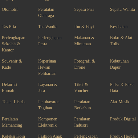
Otomotif
Peralatan
Sepatu Pria
Sepatu Wanita
Olahraga
Tas Pria
Tas Wanita
Ibu & Bayi
Kesehatan
Perlengkapan
Perlengkapan
Makanan &
Buku & Alat
Sekolah &
Pesta
Minuman
Tulis
Kantor
Souvenir &
Keperluan
Fotografi &
Kebutuhan
Kado
Hewan
Drone
Dapur
Peliharaan
Dekorasi
Layanan &
Tiket &
Pulsa & Paket
Rumah
Jasa
Voucher
Data
Token Listrik
Pembayaran
Peralatan
Alat Musik
Tagihan
Berkebun
Peralatan
Komponen
Peralatan
Produk Digital
Memancing
Elektronik
Industri
Koleksi Koin
Fashion Anak
Perlengkapan
Produk Herbal