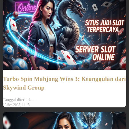
Turbo Spin Mahjong Wins 3: Keunggulan dari
Skywind Group
Tanggal diterbitkan:
19 Sep 2025, 14:15