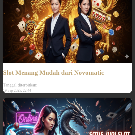
Slot Menang Mudah dari Novomatic
Tanggal diterbitkan:
19 Sep 2025, 22:44