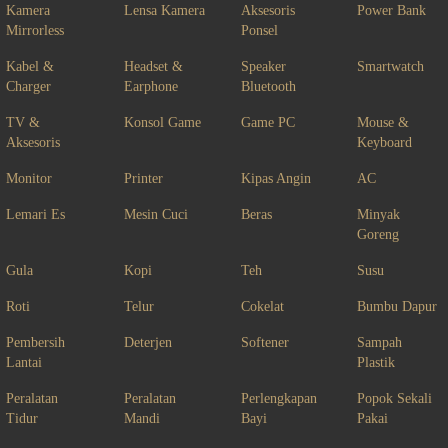
Kamera
Lensa Kamera
Aksesoris
Power Bank
Mirrorless
Ponsel
Kabel &
Headset &
Speaker
Smartwatch
Charger
Earphone
Bluetooth
TV &
Konsol Game
Game PC
Mouse &
Aksesoris
Keyboard
Monitor
Printer
Kipas Angin
AC
Lemari Es
Mesin Cuci
Beras
Minyak
Goreng
Gula
Kopi
Teh
Susu
Roti
Telur
Cokelat
Bumbu Dapur
Pembersih
Deterjen
Softener
Sampah
Lantai
Plastik
Peralatan
Peralatan
Perlengkapan
Popok Sekali
Tidur
Mandi
Bayi
Pakai