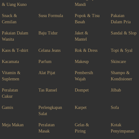
& Uang Kuno
Mandi
Snack &
Susu Formula
Popok & Tisu
Pakaian
Cemilan
Basah
Dalam Pria
Pakaian Dalam
Baju Tidur
Jaket &
Sandal & Slop
Wanita
Mantel
Kaos & T-shirt
Celana Jeans
Rok & Dress
Topi & Syal
Kacamata
Parfum
Makeup
Skincare
Vitamin &
Alat Pijat
Pembersih
Shampo &
Suplemen
Wajah
Kondisioner
Peralatan
Tas Ransel
Dompet
Jilbab
Cukur
Gamis
Perlengkapan
Karpet
Sofa
Salat
Meja Makan
Peralatan
Gelas &
Kotak
Masak
Piring
Penyimpanan