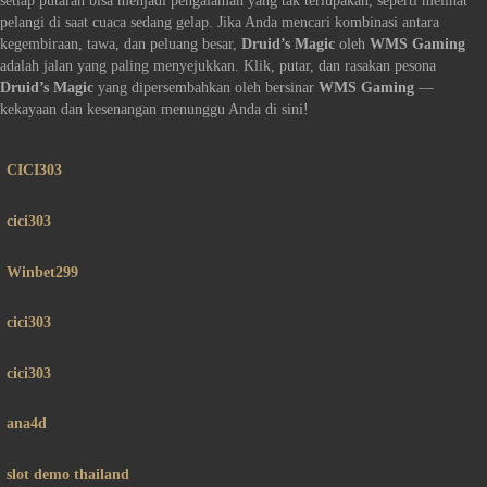
setiap putaran bisa menjadi pengalaman yang tak terlupakan, seperti melihat
pelangi di saat cuaca sedang gelap. Jika Anda mencari kombinasi antara
kegembiraan, tawa, dan peluang besar,
Druid’s Magic
oleh
WMS Gaming
adalah jalan yang paling menyejukkan. Klik, putar, dan rasakan pesona
Druid’s Magic
yang dipersembahkan oleh bersinar
WMS Gaming
—
kekayaan dan kesenangan menunggu Anda di sini!
CICI303
cici303
Winbet299
cici303
cici303
ana4d
slot demo thailand