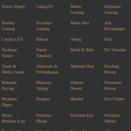
Power Supply
Casing PC
Mouse
Keyboard
Gaming
Gaming
Headset
Peralatan
Mesin Jahit
Alat
Gaming
Gaming
Pertukangan
Lampu LED
Baterai
Obeng
Palu
Peralatan
Pupuk
Benih & Bibit
Pot Tanaman
Taman
Tanaman
Tanah &
Akuarium &
Makanan Ikan
Kandang
Media Tanam
Perlengkapan
Hewan
Makanan
Makanan
Pakaian
Perawatan
Kucing
Anjing
Hewan
Hewan
Peralatan
Kompor
Blender
Rice Cooker
Dapur
Mesin
Peralatan
Peralatan Kue
Peralatan
Pembuat Kopi
Masak
Makan