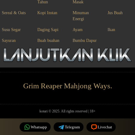
Tahun
Masak
Sereal & Oats
Kopi Instan
Minuman
Jus Buah
Energi
Susu Segar
Daging Sapi
Ayam
Ikan
Sayuran
Buah buahan
Bumbu Dapur
Grim Reaper Mahjong Ways.
kotari
© 2025. All rights reserved | 18+
Whatsapp
Telegram
Livechat