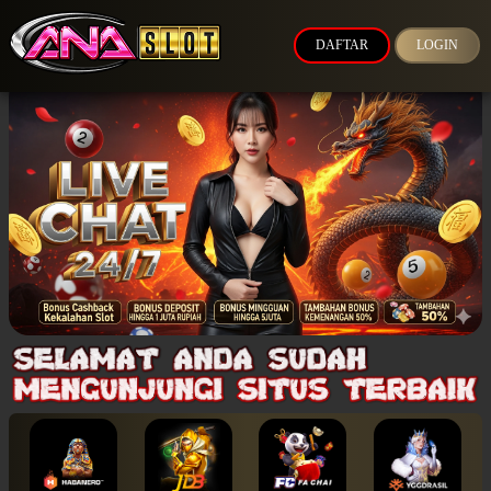
DAFTAR
LOGIN