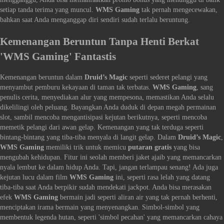
setiap tanda terima yang muncul.
WMS Gaming
tak pernah mengecewakan,
bahkan saat Anda menganggap diri sendiri sudah terlalu beruntung.
Kemenangan Beruntun Tanpa Henti Berkat
'WMS Gaming' Fantastis
Kemenangan beruntun dalam
Druid’s Magic
seperti sederet pelangi yang
menyambut pemburu kekayaan di taman tak terbatas.
WMS Gaming
, sang
penulis cerita, menyediakan alur yang mempesona, memastikan Anda selalu
dikelilingi oleh peluang. Bayangkan Anda duduk di depan megah permainan
slot, sambil mencoba mengantisipasi kejutan berikutnya, seperti mencoba
memetik pelangi dari awan gelap. Kemenangan yang tak terduga seperti
bintang-bintang yang tiba-tiba menyala di langit gelap. Dalam
Druid’s Magic
,
WMS Gaming
memiliki trik untuk memicu
putaran gratis
yang bisa
mengubah kehidupan. Fitur ini seolah memberi jaket ajaib yang memancarkan
nyala lembut ke dalam hidup Anda. Tapi, jangan terlampau senang! Ada juga
kejutan lucu dalam film
WMS Gaming
ini, seperti rasa lelah yang datang
tiba-tiba saat Anda berpikir sudah mendekati jackpot. Anda bisa merasakan
efek
WMS Gaming
bermain jadi seperti aliran air yang tak pernah berhenti,
menciptakan irama bermain yang menyenangkan. Simbol-simbol yang
membentuk legenda hutan, seperti 'simbol pecahan' yang memancarkan cahaya