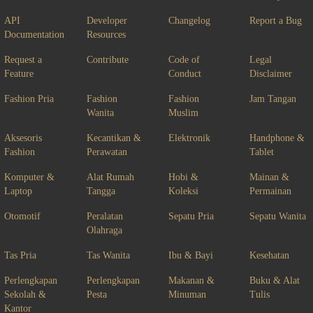
API
Developer
Changelog
Report a Bug
Documentation
Resources
Request a
Contribute
Code of
Legal
Feature
Conduct
Disclaimer
Fashion Pria
Fashion
Fashion
Jam Tangan
Wanita
Muslim
Aksesoris
Kecantikan &
Elektronik
Handphone &
Fashion
Perawatan
Tablet
Komputer &
Alat Rumah
Hobi &
Mainan &
Laptop
Tangga
Koleksi
Permainan
Otomotif
Peralatan
Sepatu Pria
Sepatu Wanita
Olahraga
Tas Pria
Tas Wanita
Ibu & Bayi
Kesehatan
Perlengkapan
Perlengkapan
Makanan &
Buku & Alat
Sekolah &
Pesta
Minuman
Tulis
Kantor