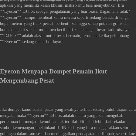
aplikasi yang memiliki kesan khusus, maka kamu bisa menyebutkan Era
**Eyecon** DJ Fox sebagai pengalaman yang luar biasa. Bagaimana tidak?
**Eyecon** mampu membuat kamu merasa seperti sedang berada di tengah
hujan meteor yang tidak pernah berhenti, sehingga setiap putaran gratis dan
bonus menjadi sebuah monumen kecil dari kemenangan besar. Jadi, niscaya
**DJ Fox** adalah alasan untuk terus bermain, terutama ketika gelombang
**Eyecon** sedang menari di layar!
Eyecon Menyapa Dompet Pemain Ikut
Mengembang Pesat
Jika dompet kamu adalah pacar yang awalnya terlihat sedang butuh diajari cara
menyala, maka **Eyecon** DJ Fox adalah mantu yang akan mengubah
pertemuan itu menjadi kemuliaan tak ternilai. Fitur ini lebih dari sekadar
simbol kemenangan, melainkan🧙‍♂️ JIN kecil yang bisa menggerakkan seluruh
gulungan dalam satu sesi dan meninggalkan pendapatan berlimpah, seperti kue