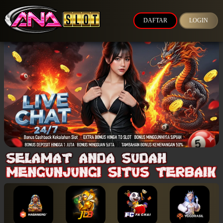
DAFTAR
LOGIN