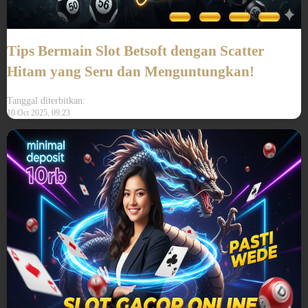
Tips Bermain Slot Betsoft dengan Scatter
Hitam yang Seru dan Menguntungkan!
Tanggal diterbitkan:
10 Oct 2025, 09:23