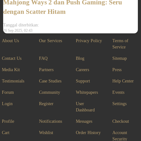
Mahjong Ways 2 dan Push Gaming: Seru
dengan Scatter Hitam
Tanggal diterbitkan:
26 Sep 2025, 02:43
About Us
Our Services
Privacy Policy
Terms of
Service
Contact Us
FAQ
Blog
Sitemap
Media Kit
Partners
Careers
Press
Testimonials
Case Studies
Support
Help Center
Forum
Community
Whitepapers
Events
Login
Register
User
Settings
Dashboard
Profile
Notifications
Messages
Checkout
Cart
Wishlist
Order History
Account
Security