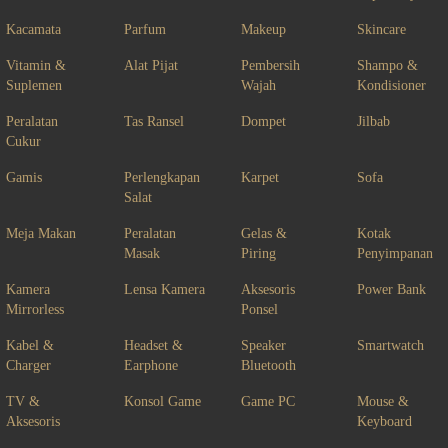
Kacamata
Parfum
Makeup
Skincare
Vitamin &
Alat Pijat
Pembersih
Shampo &
Suplemen
Wajah
Kondisioner
Peralatan
Tas Ransel
Dompet
Jilbab
Cukur
Gamis
Perlengkapan
Karpet
Sofa
Salat
Meja Makan
Peralatan
Gelas &
Kotak
Masak
Piring
Penyimpanan
Kamera
Lensa Kamera
Aksesoris
Power Bank
Mirrorless
Ponsel
Kabel &
Headset &
Speaker
Smartwatch
Charger
Earphone
Bluetooth
TV &
Konsol Game
Game PC
Mouse &
Aksesoris
Keyboard