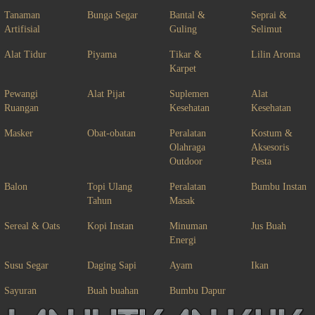
Tanaman
Bunga Segar
Bantal &
Seprai &
Artifisial
Guling
Selimut
Alat Tidur
Piyama
Tikar &
Lilin Aroma
Karpet
Pewangi
Alat Pijat
Suplemen
Alat
Ruangan
Kesehatan
Kesehatan
Masker
Obat-obatan
Peralatan
Kostum &
Olahraga
Aksesoris
Outdoor
Pesta
Balon
Topi Ulang
Peralatan
Bumbu Instan
Tahun
Masak
Sereal & Oats
Kopi Instan
Minuman
Jus Buah
Energi
Susu Segar
Daging Sapi
Ayam
Ikan
Sayuran
Buah buahan
Bumbu Dapur