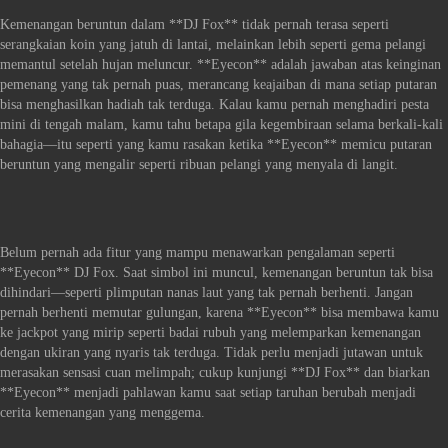
Kemenangan beruntun dalam **DJ Fox** tidak pernah terasa seperti
serangkaian koin yang jatuh di lantai, melainkan lebih seperti gema pelangi
memantul setelah hujan meluncur. **Eyecon** adalah jawaban atas keinginan
pemenang yang tak pernah puas, merancang keajaiban di mana setiap putaran
bisa menghasilkan hadiah tak terduga. Kalau kamu pernah menghadiri pesta
mini di tengah malam, kamu tahu betapa gila kegembiraan selama berkali-kali
bahagia—itu seperti yang kamu rasakan ketika **Eyecon** memicu putaran
beruntun yang mengalir seperti ribuan pelangi yang menyala di langit.
Belum pernah ada fitur yang mampu menawarkan pengalaman seperti
**Eyecon** DJ Fox. Saat simbol ini muncul, kemenangan beruntun tak bisa
dihindari—seperti plimputan nanas laut yang tak pernah berhenti. Jangan
pernah berhenti memutar gulungan, karena **Eyecon** bisa membawa kamu
ke jackpot yang mirip seperti badai rubuh yang melemparkan kemenangan
dengan ukiran yang nyaris tak terduga. Tidak perlu menjadi jutawan untuk
merasakan sensasi cuan melimpah; cukup kunjungi **DJ Fox** dan biarkan
**Eyecon** menjadi pahlawan kamu saat setiap taruhan berubah menjadi
cerita kemenangan yang menggema.