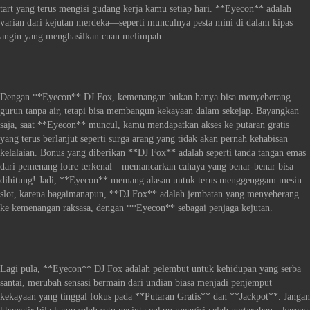
tart yang terus mengisi gudang kerja kamu setiap hari. **Eyecon** adalah
varian dari kejutan merdeka—seperti munculnya pesta mini di dalam kipas
angin yang menghasilkan cuan melimpah.
Dengan **Eyecon** DJ Fox, kemenangan bukan hanya bisa menyeberang
gurun tanpa air, tetapi bisa membangun kekayaan dalam sekejap. Bayangkan
saja, saat **Eyecon** muncul, kamu mendapatkan akses ke putaran gratis
yang terus berlanjut seperti surga arang yang tidak akan pernah kehabisan
kelalaian. Bonus yang diberikan **DJ Fox** adalah seperti tanda tangan emas
dari pemenang lotre terkenal—memancarkan cahaya yang benar-benar bisa
dihitung! Jadi, **Eyecon** memang alasan untuk terus menggenggam mesin
slot, karena bagaimanapun, **DJ Fox** adalah jembatan yang menyeberang
ke kemenangan raksasa, dengan **Eyecon** sebagai penjaga kejutan.
Lagi pula, **Eyecon** DJ Fox adalah pelembut untuk kehidupan yang serba
santai, merubah sensasi bermain dari undian biasa menjadi penjemput
kekayaan yang tinggal fokus pada **Putaran Gratis** dan **Jackpot**. Jangan