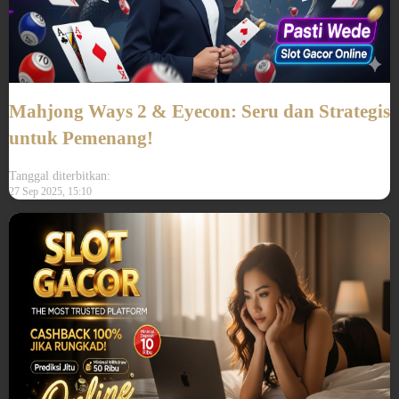
Mahjong Ways 2 & Eyecon: Seru dan Strategis
untuk Pemenang!
Tanggal diterbitkan:
27 Sep 2025, 15:10