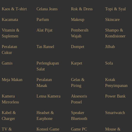
Kaos & T-shirt
Celana Jeans
Rok & Dress
Topi & Syal
Kacamata
Parfum
Makeup
Skincare
Vitamin &
Alat Pijat
Pembersih
Shampo &
Suplemen
Wajah
Kondisioner
Peralatan
Tas Ransel
Dompet
Jilbab
Cukur
Gamis
Perlengkapan
Karpet
Sofa
Salat
Meja Makan
Peralatan
Gelas &
Kotak
Masak
Piring
Penyimpanan
Kamera
Lensa Kamera
Aksesoris
Power Bank
Mirrorless
Ponsel
Kabel &
Headset &
Speaker
Smartwatch
Charger
Earphone
Bluetooth
TV &
Konsol Game
Game PC
Mouse &