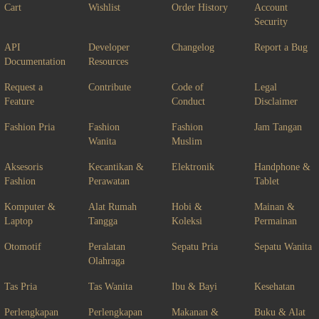
Cart
Wishlist
Order History
Account
Security
API
Developer
Changelog
Report a Bug
Documentation
Resources
Request a
Contribute
Code of
Legal
Feature
Conduct
Disclaimer
Fashion Pria
Fashion
Fashion
Jam Tangan
Wanita
Muslim
Aksesoris
Kecantikan &
Elektronik
Handphone &
Fashion
Perawatan
Tablet
Komputer &
Alat Rumah
Hobi &
Mainan &
Laptop
Tangga
Koleksi
Permainan
Otomotif
Peralatan
Sepatu Pria
Sepatu Wanita
Olahraga
Tas Pria
Tas Wanita
Ibu & Bayi
Kesehatan
Perlengkapan
Perlengkapan
Makanan &
Buku & Alat