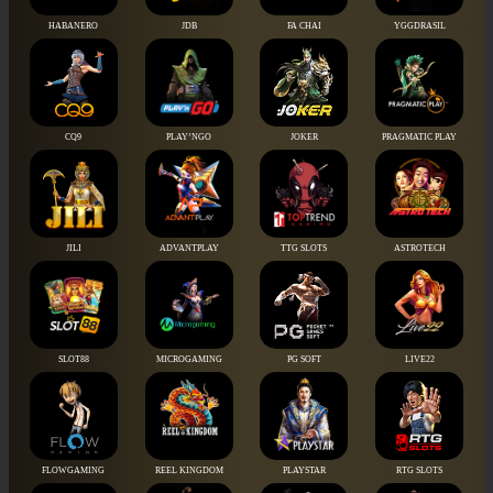
HABANERO
JDB
FA CHAI
YGGDRASIL
CQ9
PLAY’NGO
JOKER
PRAGMATIC PLAY
JILI
ADVANTPLAY
TTG SLOTS
ASTROTECH
SLOT88
MICROGAMING
PG SOFT
LIVE22
FLOWGAMING
REEL KINGDOM
PLAYSTAR
RTG SLOTS