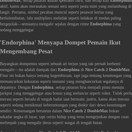
DoubleMax
; setiap putaran adalah spektakel baru, dan setiap kali
Endorphina
aktif, kamu akan merasakan sensasi seru seperti pesta mini yang melambung di
langit. Pertama, simbol pecahan muncul seperti pesawat kertas yang
berkelembutan, lalu multipliers meledak seperti ledakan di medan paling
bergejolak—semuanya mengalir sejalan dengan ritme
Endorphina
yang
sedang menggelegar.
'Endorphina' Menyapa Dompet Pemain Ikut
Mengembang Pesat
Bayangkan dompetmu seperti sebuah air terjun yang tak pernah berhenti
mengalir—itu adalah dampak dari
Endorphina
di
Nice Catch 2 DoubleMax
.
Fitur ini bukan hanya tentang kegembiraan, tapi juga tentang keuntungan yang
memancarkan kekuatan seperti tsunami yang menghancurkan segalanya di
depannya. Dengan
Endorphina
, setiap putaran bisa menjadi pintu menuju
jackpot yang menggelegar atau bonus yang meluncur seperti roket. Tidak perlu
merasa seperti berada di tengah badai saat bermain; justru, kamu akan merasa
seperti sedang menikmati keberuntungan yang diukir dari dewa keuntungan
sendiri. Kemenangan beruntun dalam
Nice Catch 2 DoubleMax
bukan
sekadar angka di layar, tapi cerita hidup yang terus mengejutkan dengan cuan
melimpah yang mengalir deras seperti sungai di tengah hutan.