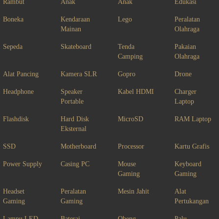
Rambut
Anak
Anak
Edukasi
Boneka
Kendaraan
Lego
Peralatan
Mainan
Olahraga
Sepeda
Skateboard
Tenda
Pakaian
Camping
Olahraga
Alat Pancing
Kamera SLR
Gopro
Drone
Headphone
Speaker
Kabel HDMI
Charger
Portable
Laptop
Flashdisk
Hard Disk
MicroSD
RAM Laptop
Eksternal
SSD
Motherboard
Processor
Kartu Grafis
Power Supply
Casing PC
Mouse
Keyboard
Gaming
Gaming
Headset
Peralatan
Mesin Jahit
Alat
Gaming
Gaming
Pertukangan
Lampu LED
Baterai
Obeng
Palu