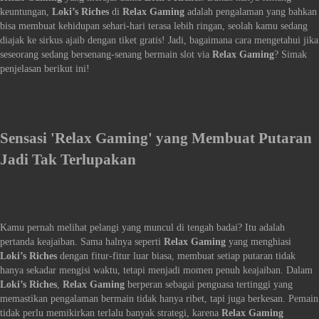
keuntungan,
Loki’s Riches
di
Relax Gaming
adalah pengalaman yang bahkan
bisa membuat kehidupan sehari-hari terasa lebih ringan, seolah kamu sedang
diajak ke sirkus ajaib dengan tiket gratis! Jadi, bagaimana cara mengetahui jika
seseorang sedang bersenang-senang bermain slot via
Relax Gaming
? Simak
penjelasan berikut ini!
Sensasi 'Relax Gaming' yang Membuat Putaran
Jadi Tak Terlupakan
Kamu pernah melihat pelangi yang muncul di tengah badai? Itu adalah
pertanda keajaiban. Sama halnya seperti
Relax Gaming
yang menghiasi
Loki’s Riches
dengan fitur-fitur luar biasa, membuat setiap putaran tidak
hanya sekadar mengisi waktu, tetapi menjadi momen penuh keajaiban. Dalam
Loki’s Riches
,
Relax Gaming
berperan sebagai penguasa tertinggi yang
memastikan pengalaman bermain tidak hanya ribet, tapi juga berkesan. Pemain
tidak perlu memikirkan terlalu banyak strategi, karena
Relax Gaming