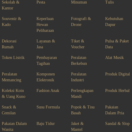
Sekolah &
Pesta
Minuman
Tulis
Kantor
Souvenir &
Keperluan
Fotografi &
Kebutuhan
Kado
Hewan
Drone
Dapur
Peliharaan
Dekorasi
Layanan &
Tiket &
Pulsa & Paket
Rumah
Jasa
Voucher
Data
Token Listrik
Pembayaran
Peralatan
Alat Musik
Tagihan
Berkebun
Peralatan
Komponen
Peralatan
Produk Digital
Memancing
Elektronik
Industri
Koleksi Koin
Fashion Anak
Perlengkapan
Produk Herbal
& Uang Kuno
Mandi
Snack &
Susu Formula
Popok & Tisu
Pakaian
Cemilan
Basah
Dalam Pria
Pakaian Dalam
Baju Tidur
Jaket &
Sandal & Slop
Wanita
Mantel