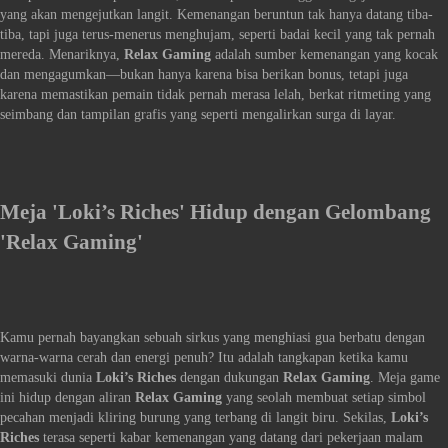
yang akan mengejutkan langit. Kemenangan beruntun tak hanya datang tiba-
tiba, tapi juga terus-menerus menghujam, seperti badai kecil yang tak pernah
mereda. Menariknya,
Relax Gaming
adalah sumber kemenangan yang kocak
dan mengagumkan—bukan hanya karena bisa berikan bonus, tetapi juga
karena memastikan pemain tidak pernah merasa lelah, berkat ritmeting yang
seimbang dan tampilan grafis yang seperti mengalirkan surga di layar.
Meja 'Loki’s Riches' Hidup dengan Gelombang
'Relax Gaming'
Kamu pernah bayangkan sebuah sirkus yang menghiasi gua berbatu dengan
warna-warna cerah dan energi penuh? Itu adalah tangkapan ketika kamu
memasuki dunia
Loki’s Riches
dengan dukungan
Relax Gaming
. Meja game
ini hidup dengan aliran
Relax Gaming
yang seolah membuat setiap simbol
pecahan menjadi kliring burung yang terbang di langit biru. Sekilas,
Loki’s
Riches
terasa seperti kabar kemenangan yang datang dari pekerjaan malam