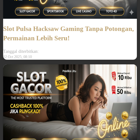
Slot Pulsa Hacksaw Gaming Tanpa Potongan,
Permainan Lebih Seru!
Tanggal diterbitkan:
02 Oct 2025, 08:10