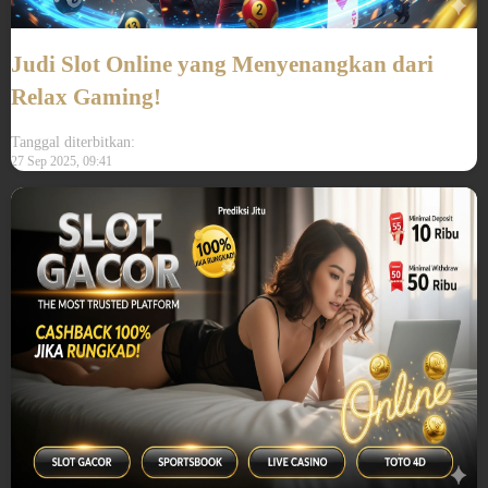
Judi Slot Online yang Menyenangkan dari
Relax Gaming!
Tanggal diterbitkan:
27 Sep 2025, 09:41