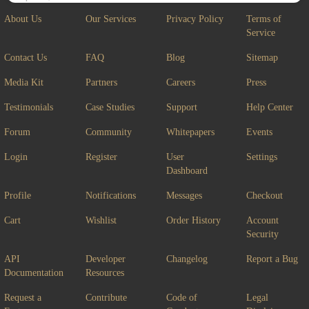
About Us
Our Services
Privacy Policy
Terms of
Service
Contact Us
FAQ
Blog
Sitemap
Media Kit
Partners
Careers
Press
Testimonials
Case Studies
Support
Help Center
Forum
Community
Whitepapers
Events
Login
Register
User
Settings
Dashboard
Profile
Notifications
Messages
Checkout
Cart
Wishlist
Order History
Account
Security
API
Developer
Changelog
Report a Bug
Documentation
Resources
Request a
Contribute
Code of
Legal