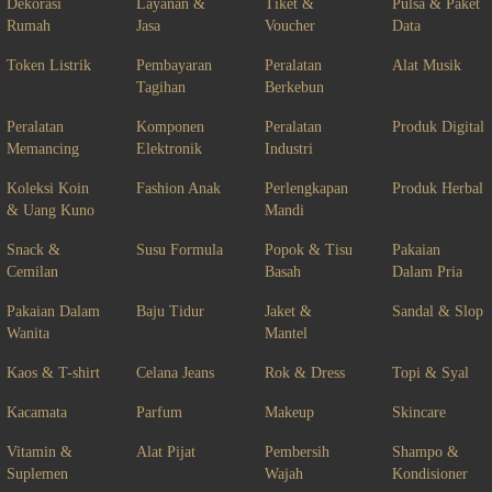
Dekorasi
Layanan &
Tiket &
Pulsa & Paket
Rumah
Jasa
Voucher
Data
Token Listrik
Pembayaran
Peralatan
Alat Musik
Tagihan
Berkebun
Peralatan
Komponen
Peralatan
Produk Digital
Memancing
Elektronik
Industri
Koleksi Koin
Fashion Anak
Perlengkapan
Produk Herbal
& Uang Kuno
Mandi
Snack &
Susu Formula
Popok & Tisu
Pakaian
Cemilan
Basah
Dalam Pria
Pakaian Dalam
Baju Tidur
Jaket &
Sandal & Slop
Wanita
Mantel
Kaos & T-shirt
Celana Jeans
Rok & Dress
Topi & Syal
Kacamata
Parfum
Makeup
Skincare
Vitamin &
Alat Pijat
Pembersih
Shampo &
Suplemen
Wajah
Kondisioner