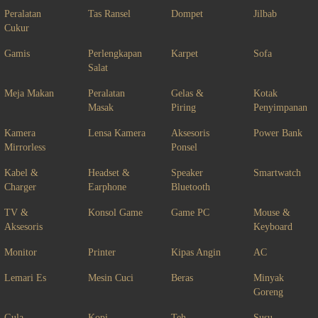
Peralatan
Tas Ransel
Dompet
Jilbab
Cukur
Gamis
Perlengkapan
Karpet
Sofa
Salat
Meja Makan
Peralatan
Gelas &
Kotak
Masak
Piring
Penyimpanan
Kamera
Lensa Kamera
Aksesoris
Power Bank
Mirrorless
Ponsel
Kabel &
Headset &
Speaker
Smartwatch
Charger
Earphone
Bluetooth
TV &
Konsol Game
Game PC
Mouse &
Aksesoris
Keyboard
Monitor
Printer
Kipas Angin
AC
Lemari Es
Mesin Cuci
Beras
Minyak
Goreng
Gula
Kopi
Teh
Susu