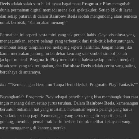
Reels
adalah salah satu bukti nyata bagaimana
Pragmatic Play
mengubah
dunia permainan digital menjadi arena aksi spektakuler. Setiap klik di layar
dan setiap putaran di dalam
Rainbow Reels
seolah mengundang alam semesta
untuk berbisik, “Kamu akan menang!”
Permainan ini seperti pesta mini yang tak pernah habis. Gaya visualnya yang
mengagumkan, seperti pelangi yang terbentuk dari titik-titik keberuntungan,
membuat setiap tampilan reel melayang seperti halilintar. Jangan heran jika
kamu merasakan jantungmu berdebar kencang saat simbol-simbol penuh
jackpot muncul.
Pragmatic Play
memastikan bahwa setiap taruhan menjadi
kisah seru yang tak terlupakan, dan
Rainbow Reels
adalah cerita yang paling
bercahaya di antaranya.
### **Kemenangan Beruntun Tanpa Henti Berkat 'Pragmatic Play' Fantastis**
Bayangkanlah
Pragmatic Play
sebagai penyihir yang bisa membangkitkan rasa
ingin menang dalam setiap jurus taruhan. Dalam
Rainbow Reels
, kemenangan
beruntun bukanlah hal yang mustahil, melainkan seperti pelangi yang harus
sapu lantai setiap pagi. Kemenangan yang terus mengalir seperti air dari
gunung, membuat pemain tak perlu berhenti untuk melihat kekayaan yang
terus menggenang di kantong mereka.