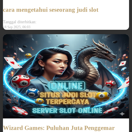
cara mengetahui seseorang judi slot
Tanggal diterbitkan:
18 Sep 2025, 06:03
Wizard Games: Puluhan Juta Penggemar