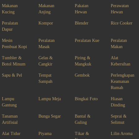
Makanan
Makanan
Pakaian
Perawatan
Kucing
Anjing
Hewan
Hewan
Peralatan
Kompor
Blender
Rice Cooker
Dapur
Mesin
Peralatan
Peralatan Kue
Peralatan
Pembuat Kopi
Masak
Makan
Tumbler &
Gelas &
Piring &
Alat
Botol Minum
Cangkir
Mangkuk
Kebersihan
Sapu & Pel
Tempat
Gembok
Perlengkapan
Sampah
Keamanan
Rumah
Lampu
Lampu Meja
Bingkai Foto
Hiasan
Gantung
Dinding
Tanaman
Bunga Segar
Bantal &
Seprai &
Artifisial
Guling
Selimut
Alat Tidur
Piyama
Tikar &
Lilin Aroma