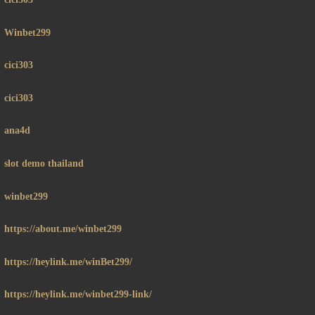
Winbet299
cici303
cici303
ana4d
slot demo thailand
winbet299
https://about.me/winbet299
https://heylink.me/winBet299/
https://heylink.me/winbet299-link/