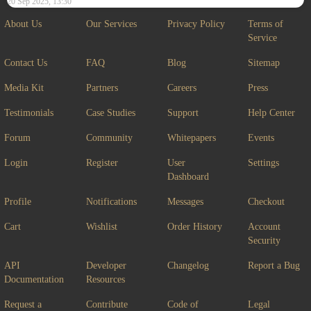
20 Sep 2025, 13:30
About Us
Our Services
Privacy Policy
Terms of
Service
Contact Us
FAQ
Blog
Sitemap
Media Kit
Partners
Careers
Press
Testimonials
Case Studies
Support
Help Center
Forum
Community
Whitepapers
Events
Login
Register
User
Settings
Dashboard
Profile
Notifications
Messages
Checkout
Cart
Wishlist
Order History
Account
Security
API
Developer
Changelog
Report a Bug
Documentation
Resources
Request a
Contribute
Code of
Legal