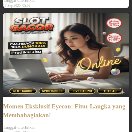
Tanggal diterbitkan:
17 Sep 2025, 05:02
Momen Eksklusif Eyecon: Fitur Langka yang
Membahagiakan!
Tanggal diterbitkan: