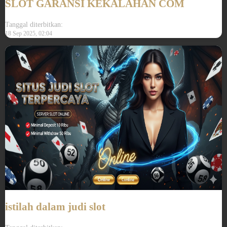
SLOT GARANSI KEKALAHAN COM
Tanggal diterbitkan:
18 Sep 2025, 02:04
istilah dalam judi slot