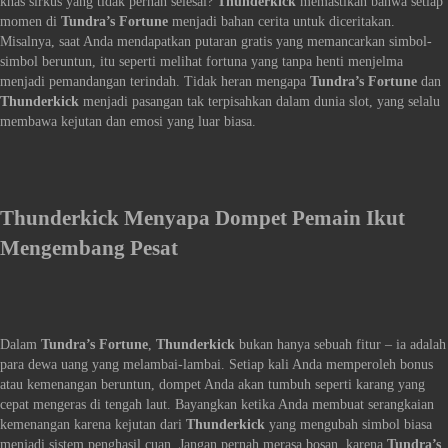
khas sirkus yang tidak pernah selesai?
Thunderkick
memastikan bahwa setiap
momen di
Tundra’s Fortune
menjadi bahan cerita untuk diceritakan.
Misalnya, saat Anda mendapatkan putaran gratis yang memancarkan simbol-
simbol beruntun, itu seperti melihat fortuna yang tanpa henti menjelma
menjadi pemandangan terindah. Tidak heran mengapa
Tundra’s Fortune
dan
Thunderkick
menjadi pasangan tak terpisahkan dalam dunia slot, yang selalu
membawa kejutan dan emosi yang luar biasa.
Thunderkick
Menyapa Dompet Pemain Ikut
Mengembang Pesat
Dalam
Tundra’s Fortune
,
Thunderkick
bukan hanya sebuah fitur – ia adalah
para dewa uang yang melambai-lambai. Setiap kali Anda memperoleh bonus
atau kemenangan beruntun, dompet Anda akan tumbuh seperti karang yang
cepat mengeras di tengah laut. Bayangkan ketika Anda membuat serangkaian
kemenangan karena kejutan dari
Thunderkick
yang mengubah simbol biasa
menjadi sistem penghasil cuan. Jangan pernah merasa bosan, karena
Tundra’s