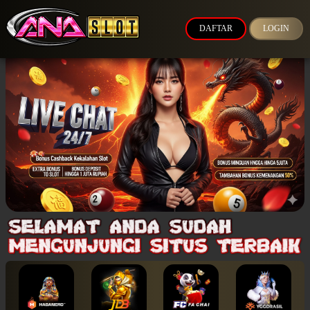
DAFTAR
LOGIN