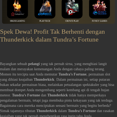
SPADEGAMING
PLAYTECH
CROWD PLAY
FUNKY GAMES
Spek Dewa! Profit Tak Berhenti dengan
Thunderkick dalam Tundra’s Fortune
Bayangkan sebuah
pelangi
yang tak pernah sirna, yang menghiasi langit
malam dan merayakan kemenangan Anda dengan cahaya paling terang.
Momen itu tercipta saat Anda memutar
Tundra’s Fortune
, permainan slot
yang dihiasi keajaiban
Thunderkick
. Dalam permainan ini, setiap putaran
bukan sekadar permainan biasa, melainkan petualangan spektakuler yang bisa
membuat dompet Anda mengembang seperti kembang api di tengah hujan
meteor.
Tundra’s Fortune
dan
Thunderkick
tidak hanya memperkaya
pengalaman bermain, tetapi juga membuka pintu kekayaan yang tak terduga.
Bagaimana cara mereka menciptakan sensasi bermain yang begitu berbeda?
Simak tajamnya ributan
Thunderkick
dalam
Tundra’s Fortune
dan rasakan
keajaiban yang tak pernah menghentikan rasa ingin tahu Anda.