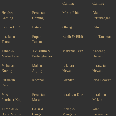
Gaming
Gaming
Headset
Peralatan
Mesin Jahit
Alat
Gaming
Gaming
Pertukangan
Lampu LED
Baterai
Obeng
Palu
Peralatan
Pupuk
Benih & Bibit
Pot Tanaman
Taman
Tanaman
Tanah &
Akuarium &
Makanan Ikan
Kandang
Media Tanam
Perlengkapan
Hewan
Makanan
Makanan
Pakaian
Perawatan
Kucing
Anjing
Hewan
Hewan
Peralatan
Kompor
Blender
Rice Cooker
Dapur
Mesin
Peralatan
Peralatan Kue
Peralatan
Pembuat Kopi
Masak
Makan
Tumbler &
Gelas &
Piring &
Alat
Botol Minum
Cangkir
Mangkuk
Kebersihan