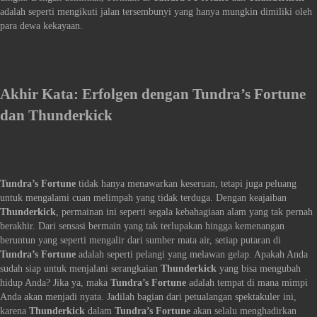
adalah seperti mengikuti jalan tersembunyi yang hanya mungkin dimiliki oleh
para dewa kekayaan.
Akhir Kata: Erfolgen dengan
Tundra’s Fortune
dan
Thunderkick
Tundra’s Fortune
tidak hanya menawarkan keseruan, tetapi juga peluang
untuk mengalami cuan melimpah yang tidak terduga. Dengan keajaiban
Thunderkick
, permainan ini seperti segala kebahagiaan alam yang tak pernah
berakhir. Dari sensasi bermain yang tak terlupakan hingga kemenangan
beruntun yang seperti mengalir dari sumber mata air, setiap putaran di
Tundra’s Fortune
adalah seperti pelangi yang melawan gelap. Apakah Anda
sudah siap untuk menjalani serangkaian
Thunderkick
yang bisa mengubah
hidup Anda? Jika ya, maka
Tundra’s Fortune
adalah tempat di mana mimpi
Anda akan menjadi nyata. Jadilah bagian dari petualangan spektakuler ini,
karena
Thunderkick
dalam
Tundra’s Fortune
akan selalu menghadirkan