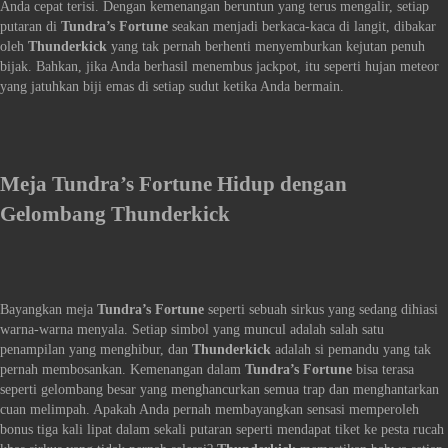
Anda cepat terisi. Dengan kemenangan beruntun yang terus mengalir, setiap
putaran di
Tundra’s Fortune
seakan menjadi berkaca-kaca di langit, dibakar
oleh
Thunderkick
yang tak pernah berhenti menyemburkan kejutan penuh
bijak. Bahkan, jika Anda berhasil menembus jackpot, itu seperti hujan meteor
yang jatuhkan biji emas di setiap sudut ketika Anda bermain.
Meja
Tundra’s Fortune
Hidup dengan
Gelombang
Thunderkick
Bayangkan meja
Tundra’s Fortune
seperti sebuah sirkus yang sedang dihiasi
warna-warna menyala. Setiap simbol yang muncul adalah salah satu
penampilan yang menghibur, dan
Thunderkick
adalah si pemandu yang tak
pernah membosankan. Kemenangan dalam
Tundra’s Fortune
bisa terasa
seperti gelombang besar yang menghancurkan semua trap dan menghantarkan
cuan melimpah. Apakah Anda pernah membayangkan sensasi memperoleh
bonus tiga kali lipat dalam sekali putaran seperti mendapat tiket ke pesta rucah