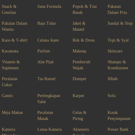
Snack &
Susu Formula
Popok & Tisu
Pakaian
Cemilan
Basah
Dalam Pria
Pakaian Dalam
Baju Tidur
Jaket &
Sandal & Slop
Wanita
Mantel
Kaos & T-shirt
Celana Jeans
Rok & Dress
Topi & Syal
Kacamata
Parfum
Makeup
Skincare
Vitamin &
Alat Pijat
Pembersih
Shampo &
Suplemen
Wajah
Kondisioner
Peralatan
Tas Ransel
Dompet
Jilbab
Cukur
Gamis
Perlengkapan
Karpet
Sofa
Salat
Meja Makan
Peralatan
Gelas &
Kotak
Masak
Piring
Penyimpanan
Kamera
Lensa Kamera
Aksesoris
Power Bank