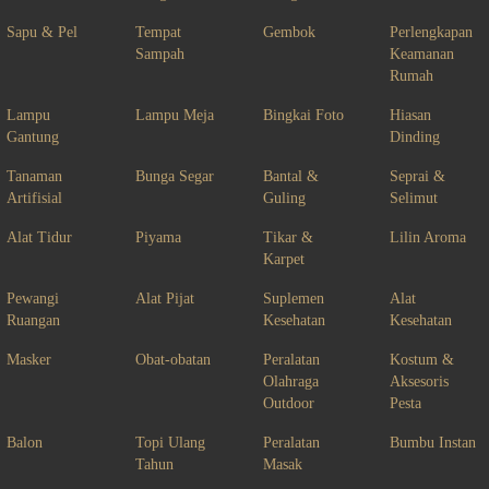
Sapu & Pel
Tempat
Gembok
Perlengkapan
Sampah
Keamanan
Rumah
Lampu
Lampu Meja
Bingkai Foto
Hiasan
Gantung
Dinding
Tanaman
Bunga Segar
Bantal &
Seprai &
Artifisial
Guling
Selimut
Alat Tidur
Piyama
Tikar &
Lilin Aroma
Karpet
Pewangi
Alat Pijat
Suplemen
Alat
Ruangan
Kesehatan
Kesehatan
Masker
Obat-obatan
Peralatan
Kostum &
Olahraga
Aksesoris
Outdoor
Pesta
Balon
Topi Ulang
Peralatan
Bumbu Instan
Tahun
Masak