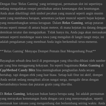
Dengan fitur 'Relax Gaming' yang terintegrasi, permainan slot ini sepertinya
sedang mengadakan resepsi pernikahan antara kesenangan dan keuntungan.
Anda akan dikelilingi oleh simbol pecahan yang muncul seperti angin musim
semi yang membawa harapan, sementara jackpot muncul seperti hujan kejutan
yang menumbangkan semua keraguan. Dalam
Relax Gaming
, setiap putaran
terasa seperti menari di antara hujan meteor, di mana kejutan itu datang dengan
demikian teratur dan mengejutkan. Tidak hanya itu, Anda juga akan merasakan
sensasi seperti mendengar suara tawa yang mengalun di langit-langit meja; ini
adalah pengalaman yang membuat Anda ingin berkembali terus-menerus.
**'Relax Gaming' Menyapa Dompet Pemain Ikut Mengembang Pesat**
Bayangkan sebuah desa kecil di pegunungan yang tiba-tiba dihiasi oleh sumber
air yang bisa menggenang kekayaan. Itu seperti bagaimana
Relax Gaming
di
CppMethod Candy Blitz
bisa meningkatkan penghasilan Anda secara
bertahap, tapi dengan efek yang luar biasa. Setiap kali fitur ini aktif, dompet
Anda seolah sedang mengikuti aliran sungai surga, mengalir deras dengan
bertambahnya bonus dan putaran gratis yang tiba-tiba.
Di
Relax Gaming
, kekayaan bukan hanya berupa uang. Ini adalah permainan
yang merayakan kemenangan Anda dengan cara yang menyenangkan, seperti
memasak kue raksasa yang mengembang dan berkembang seiring waktu. Anda