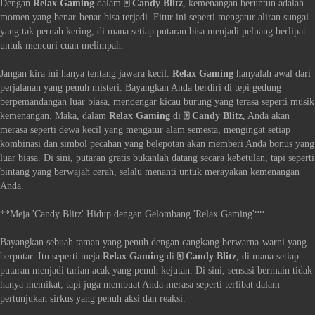
Dengan
Relax Gaming
dalam
🀄 Candy Blitz
, kemenangan beruntun adalah
momen yang benar-benar bisa terjadi. Fitur ini seperti mengatur aliran sungai
yang tak pernah kering, di mana setiap putaran bisa menjadi peluang berlipat
untuk mencuri cuan melimpah.
Jangan kira ini hanya tentang jawara kecil.
Relax Gaming
hanyalah awal dari
perjalanan yang penuh misteri. Bayangkan Anda berdiri di tepi gedung
berpemandangan luar biasa, mendengar kicau burung yang terasa seperti musik
kemenangan. Maka, dalam
Relax Gaming
di
🀄 Candy Blitz
, Anda akan
merasa seperti dewa kecil yang mengatur alam semesta, mengingat setiap
kombinasi dan simbol pecahan yang belepotan akan memberi Anda bonus yang
luar biasa. Di sini, putaran gratis bukanlah datang secara kebetulan, tapi seperti
bintang yang berwajah cerah, selalu menanti untuk merayakan kemenangan
Anda.
**Meja 'Candy Blitz' Hidup dengan Gelombang 'Relax Gaming'**
Bayangkan sebuah taman yang penuh dengan cangkang berwarna-warni yang
berputar. Itu seperti meja
Relax Gaming
di
🀄 Candy Blitz
, di mana setiap
putaran menjadi tarian acak yang penuh kejutan. Di sini, sensasi bermain tidak
hanya memikat, tapi juga membuat Anda merasa seperti terlibat dalam
pertunjukan sirkus yang penuh aksi dan reaksi.