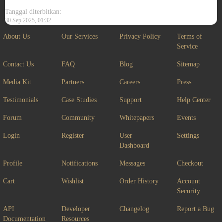
Tanggal diterbitkan:
30 Sep 2025, 01:32
About Us
Our Services
Privacy Policy
Terms of
Service
Contact Us
FAQ
Blog
Sitemap
Media Kit
Partners
Careers
Press
Testimonials
Case Studies
Support
Help Center
Forum
Community
Whitepapers
Events
Login
Register
User
Settings
Dashboard
Profile
Notifications
Messages
Checkout
Cart
Wishlist
Order History
Account
Security
API
Developer
Changelog
Report a Bug
Documentation
Resources