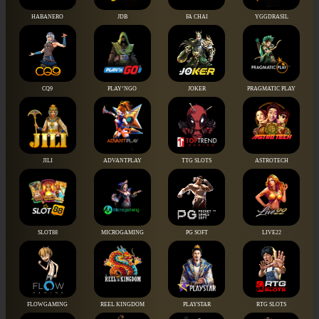
HABANERO
JDB
FA CHAI
YGGDRASIL
CQ9
PLAY’NGO
JOKER
PRAGMATIC PLAY
JILI
ADVANTPLAY
TTG SLOTS
ASTROTECH
SLOT88
MICROGAMING
PG SOFT
LIVE22
FLOWGAMING
REEL KINGDOM
PLAYSTAR
RTG SLOTS