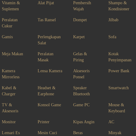
Vitamin &
Alat Pijat
Pembersih
Shampo &
Suplemen
Wajah
Kondisioner
Peralatan
Tas Ransel
Dompet
Jilbab
Cukur
Gamis
Perlengkapan
Karpet
Sofa
Salat
Meja Makan
Peralatan
Gelas &
Kotak
Masak
Piring
Penyimpanan
Kamera
Lensa Kamera
Aksesoris
Power Bank
Mirrorless
Ponsel
Kabel &
Headset &
Speaker
Smartwatch
Charger
Earphone
Bluetooth
TV &
Konsol Game
Game PC
Mouse &
Aksesoris
Keyboard
Monitor
Printer
Kipas Angin
AC
Lemari Es
Mesin Cuci
Beras
Minyak