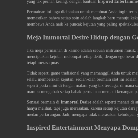
yang tak pernah kering, dengan bantuan
Inspired Entertainme
Permainan ini juga diciptakan untuk membuat Anda ingin terus
memastikan bahwa setiap spin adalah langkah baru menuju ke
membawa Anda naik ke puncak kejutan yang paling spektakuler
Meja
Immortal Desire
Hidup dengan G
Jika meja permainan di kasino adalah sebuah instrumen musik
menciptakan kejutan-melompat setiap detik, dengan ego besar 
tetapi merasa puas.
Tidak seperti game tradisional yang memanggil Anda untuk me
selalu memberikan kejutan, seolah-olah bermain slot ini adal
seperti pesta mini di tengah malam yang tak terduga, di mana 
mampu mengubah setiap babak permainan menjadi kenangan pa
Sensasi bermain di
Immortal Desire
adalah seperti menari di 
hanya melihat, tapi juga merasakan, karena setiap kejutan dari
medan pertarungan. Jadi, mengapa tidak merasakan kehidupan y
Inspired Entertainment
Menyapa Dompe