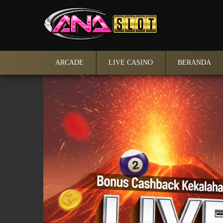
ARCADE
LIVE CASINO
BERANDA