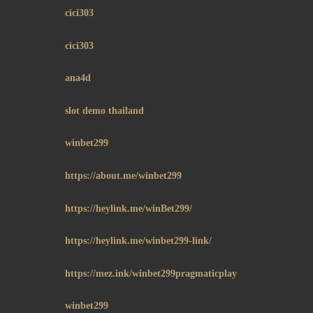
cici303
cici303
ana4d
slot demo thailand
winbet299
https://about.me/winbet299
https://heylink.me/winBet299/
https://heylink.me/winbet299-link/
https://mez.ink/winbet299pragmaticplay
winbet299