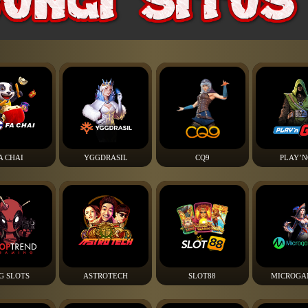
A CHAI
YGGDRASIL
CQ9
PLAY’
G SLOTS
ASTROTECH
SLOT88
MICROGA