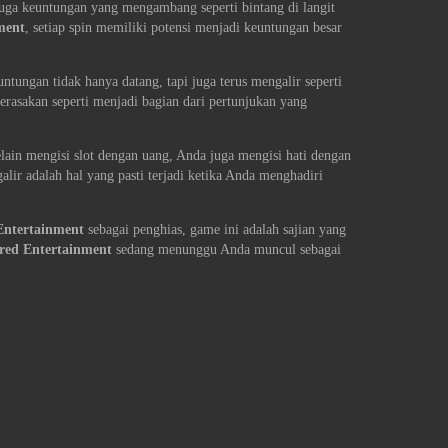
uga keuntungan yang mengambang seperti bintang di langit
ment
, setiap spin memiliki potensi menjadi keuntungan besar
ungan tidak hanya datang, tapi juga terus mengalir seperti
erasakan seperti menjadi bagian dari pertunjukan yang
ain mengisi slot dengan uang, Anda juga mengisi hati dengan
ir adalah hal yang pasti terjadi ketika Anda menghadiri
Entertainment
sebagai penghias, game ini adalah sajian yang
ired Entertainment
sedang menunggu Anda muncul sebagai