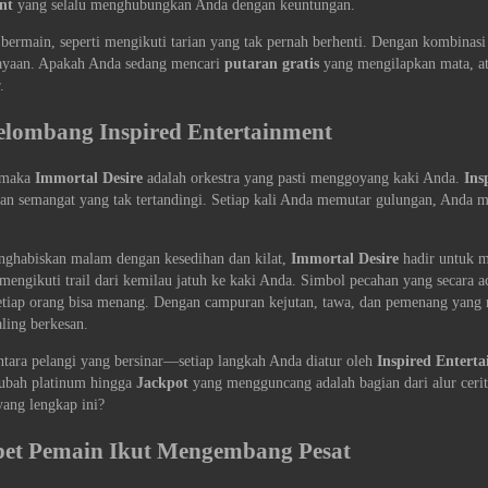
nt
yang selalu menghubungkan Anda dengan keuntungan.
 bermain, seperti mengikuti tarian yang tak pernah berhenti. Dengan kombinas
kayaan. Apakah Anda sedang mencari
putaran gratis
yang mengilapkan mata, at
.
elombang
Inspired Entertainment
, maka
Immortal Desire
adalah orkestra yang pasti menggoyang kaki Anda.
Ins
dan semangat yang tak tertandingi. Setiap kali Anda memutar gulungan, Anda 
nghabiskan malam dengan kesedihan dan kilat,
Immortal Desire
hadir untuk 
ah mengikuti trail dari kemilau jatuh ke kaki Anda. Simbol pecahan yang sec
setiap orang bisa menang. Dengan campuran kejutan, tawa, dan pemenang yang m
ling berkesan.
antara pelangi yang bersinar—setiap langkah Anda diatur oleh
Inspired Entert
 jubah platinum hingga
Jackpot
yang mengguncang adalah bagian dari alur ceri
ang lengkap ini?
t Pemain Ikut Mengembang Pesat