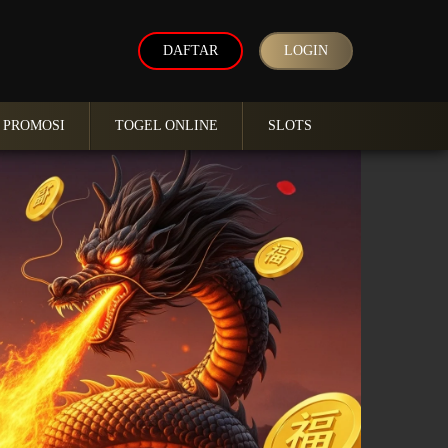
DAFTAR
LOGIN
PROMOSI
TOGEL ONLINE
SLOTS