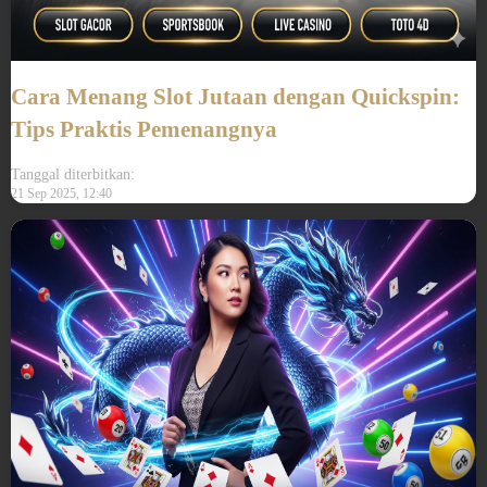
Cara Menang Slot Jutaan dengan Quickspin:
Tips Praktis Pemenangnya
Tanggal diterbitkan:
21 Sep 2025, 12:40