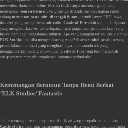
merevolusi dunia slot online. Mereka tidak hanya membuat game, tetapi
menyiapkan
sensasi bermain
yang mengajak Anda membayangkan seperti
sedang
menonton pesta mini di tengah hutan
—penuh lampu LED, tawa,
dan efek yang memperbesar adrenalin.
Castle of Fire
salah satu buah ciptaan
yang menghadirkan visi tak terlupakan, jadi jangan jadi penonton kecil yang
hanya menunggu pengalaman hiburan. Apa yang mungkin terjadi jika ajaibnya
ELK Studios
tiba-tiba mengembracing Anda? Sistem
simbol pecahan
yang
penuh kilauan, animasi yang menghiasi layar, dan soundtrack yang
menggambarkan perang epic—itulah
Castle of Fire
yang bisa mengubah
setiap putaran menjadi pengalaman tontonan spektakuler!
Kemenangan Beruntun Tanpa Henti Berkat
‘ELK Studios’ Fantastis
Jika kemenangan sebelumnya seperti titik air yang mengalir pelan, dalam
Castle of Fire
hadir alur
kemenangan beruntun
yang bakal membuat Anda