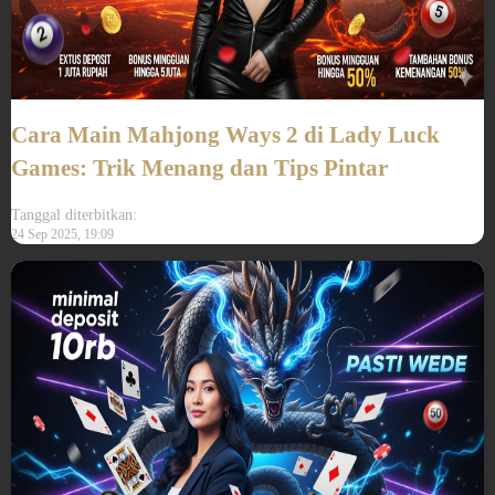
Cara Main Mahjong Ways 2 di Lady Luck
Games: Trik Menang dan Tips Pintar
Tanggal diterbitkan:
24 Sep 2025, 19:09