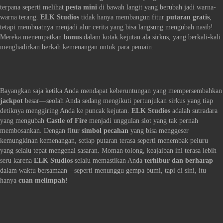
terpana seperti melihat
pesta mini
di bawah langit yang berubah jadi warna-
warna terang.
ELK Studios
tidak hanya membangun fitur
putaran gratis
,
tetapi membuatnya menjadi alur cerita yang bisa langsung mengubah nasib!
Mereka menempatkan
bonus
dalam kotak kejutan ala sirkus, yang berkali-kali
menghadirkan berkah kemenangan untuk para pemain.
Bayangkan saja ketika Anda mendapat keberuntungan yang mempersembahkan
jackpot
besar—seolah Anda sedang mengikuti pertunjukan sirkus yang tiap
detiknya menggiring Anda ke puncak kejutan.
ELK Studios
adalah sutradara
yang mengubah
Castle of Fire
menjadi unggulan slot yang tak pernah
membosankan. Dengan fitur
simbol pecahan
yang bisa menggeser
kemungkinan kemenangan, setiap putaran terasa seperti menembak peluru
yang selalu tepat mengenai sasaran. Moman tolong, keajaiban ini terasa lebih
seru karena
ELK Studios
selalu memastikan Anda
terhibur dan berharap
dalam waktu bersamaan—seperti menunggu gempa bumi, tapi di sini, itu
hanya
cuan melimpah
!