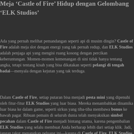
Meja ‘Castle of Fire’ Hidup dengan Gelombang
‘ELK Studios’
Ada yang pernah melihat pemandangan seperti api di musim dingin?
Castle of
Fire
adalah meja slot dengan energi yang tak pernah redup, dan
ELK Studios
adalah penjaga api yang mengisi ruang kosong dengan percikan
keberuntungan. Momen-momen kemenangan di sini tidak hanya tentang
angka, tetapi tentang kisah yang bisa dikatakan seperti
pelangi di tengah
badai
—menyala dengan kejutan yang tak terduga.
Dalam
Castle of Fire
, setiap putaran bisa menjadi
pesta mini
yang dipenuhi
oleh fitur-fitur
ELK Studios
yang luar biasa. Mereka menambahkan dinamika
luar biasa ke dalam game, seperti sirkus yang tiba-tiba membawa
bonus
ke
bawah pagar. Ribuan pemain di seluruh dunia telah menyaksikan
simbol
pecahan
dalam
Castle of Fire
menjadi bintang utama, karena pengembalian
ELK Studios
yang selalu membuat Anda berharap lebih dari setiap klik. Jadi,
jangan takut menangkap peluang ini—karena di
Castle of Fire
,
ELK Studios