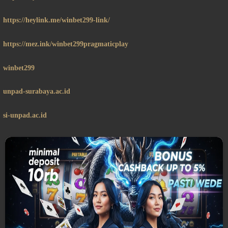
https://heylink.me/winbet299-link/
https://mez.ink/winbet299pragmaticplay
winbet299
unpad-surabaya.ac.id
si-unpad.ac.id