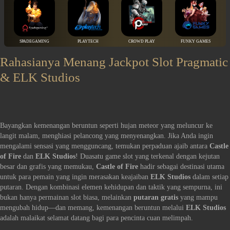
SPADEGAMING
PLAYTECH
CROWD PLAY
FUNKY GAMES
Rahasianya Menang Jackpot Slot Pragmatic
& ELK Studios
Bayangkan kemenangan beruntun seperti hujan meteor yang meluncur ke
langit malam, menghiasi pelancong yang menyenangkan. Jika Anda ingin
mengalami sensasi yang mengguncang, temukan perpaduan ajaib antara
Castle
of Fire
dan
ELK Studios
! Duasatu game slot yang terkenal dengan kejutan
besar dan grafis yang memukau,
Castle of Fire
hadir sebagai destinasi utama
untuk para pemain yang ingin merasakan keajaiban
ELK Studios
dalam setiap
putaran. Dengan kombinasi elemen kehidupan dan taktik yang sempurna, ini
bukan hanya permainan slot biasa, melainkan
putaran gratis
yang mampu
mengubah hidup—dan memang, kemenangan beruntun melalui
ELK Studios
adalah malaikat selamat datang bagi para pencinta cuan melimpah.