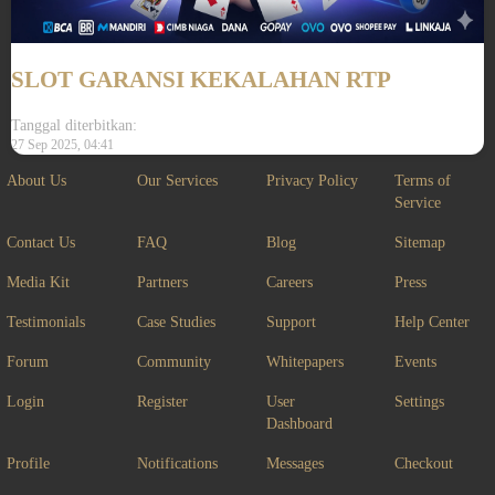
SLOT GARANSI KEKALAHAN RTP
Tanggal diterbitkan:
27 Sep 2025, 04:41
About Us
Our Services
Privacy Policy
Terms of
Service
Contact Us
FAQ
Blog
Sitemap
Media Kit
Partners
Careers
Press
Testimonials
Case Studies
Support
Help Center
Forum
Community
Whitepapers
Events
Login
Register
User
Settings
Dashboard
Profile
Notifications
Messages
Checkout