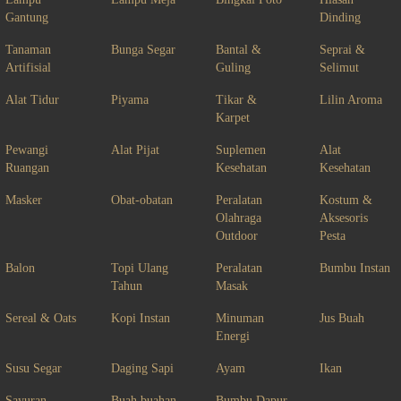
Gantung
Dinding
Tanaman
Bunga Segar
Bantal &
Seprai &
Artifisial
Guling
Selimut
Alat Tidur
Piyama
Tikar &
Lilin Aroma
Karpet
Pewangi
Alat Pijat
Suplemen
Alat
Ruangan
Kesehatan
Kesehatan
Masker
Obat-obatan
Peralatan
Kostum &
Olahraga
Aksesoris
Outdoor
Pesta
Balon
Topi Ulang
Peralatan
Bumbu Instan
Tahun
Masak
Sereal & Oats
Kopi Instan
Minuman
Jus Buah
Energi
Susu Segar
Daging Sapi
Ayam
Ikan
Sayuran
Buah buahan
Bumbu Dapur