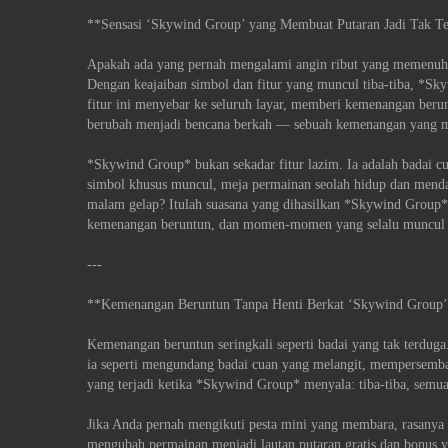
**Sensasi ‘Skywind Group’ yang Membuat Putaran Jadi Tak T
Apakah ada yang pernah mengalami angin ribut yang memenuhi 
Dengan keajaiban simbol dan fitur yang muncul tiba-tiba, *Sk
fitur ini menyebar ke seluruh layar, memberi kemenangan beru
berubah menjadi bencana berkah — sebuah kemenangan yang me
*Skywind Group* bukan sekadar fitur lazim. Ia adalah badai c
simbol khusus muncul, meja permainan seolah hidup dan menda
malam gelap? Itulah suasana yang dihasilkan *Skywind Group*
kemenangan beruntun, dan momen-momen yang selalu muncul d
---
**Kemenangan Beruntun Tanpa Henti Berkat ‘Skywind Group’ 
Kemenangan beruntun seringkali seperti badai yang tak terdu
ia seperti mengundang badai cuan yang melangit, mempersembahk
yang terjadi ketika *Skywind Group* menyala: tiba-tiba, semu
Jika Anda pernah mengikuti pesta mini yang membara, rasanya 
mengubah permainan menjadi lautan putaran gratis dan bonus y