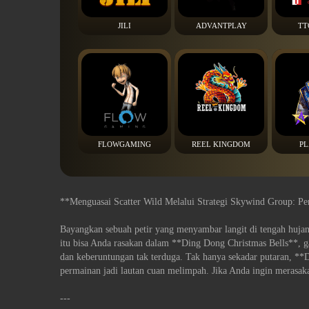
JILI
ADVANTPLAY
TT
FLOWGAMING
REEL KINGDOM
PL
**Menguasai Scatter Wild Melalui Strategi Skywind Group: Pe
Bayangkan sebuah petir yang menyambar langit di tengah hujan
itu bisa Anda rasakan dalam **Ding Dong Christmas Bells**, 
dan keberuntungan tak terduga. Tak hanya sekadar putaran, 
permainan jadi lautan cuan melimpah. Jika Anda ingin merasak
---