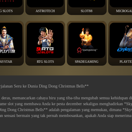
G SLOTS
ASTROTECH
SLOT88
MICROGA
AYSTAR
RTG SLOTS
SPADEGAMING
PLAYT
rjalanan Seru ke Dunia Ding Dong Christmas Bells**
 deras, memancarkan cahaya biru yang tiba-tiba mengubah semua kehidupan di s
game slot yang membawa Anda ke pesta december sekaligus menghadirkan *Sky
**Ding Dong Christmas Bells** adalah pengalaman yang memukau, dimana *Sk
an sensasi bermain yang tak pernah membosankan, apakah Anda siap menerima p