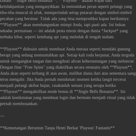
Dalam **Jingle Bells Bonanza**, **Playson** adalah wajah dari
ketidakpastian yang mengasyikkan. Ia memainkan peran seperti pelangi yang
tiba-tiba muncul di ufuk, memperindah setiap putaran dengan simbol-simbol
pecahan yang bersinar. Tidak ada yang bisa memprediksi kapan berikutnya
**Playson** akan membangunkan mimpi Anda, tapi pasti ada. Ini bukan
sekadar permainan — ini adalah pesta emosi dengan dunia *Jackpot* yang
terbuka lebar, seperti kembang api yang meledak di tengah malam.
**Playson** didesain untuk membuat Anda merasa seperti mendaki gunung
berapi yang sedang memuntahkan api. Setiap kali roda berputar, Anda tergoda
untuk mengangkat tangan dan mengikuti aliran keberuntungan yang meluncur.
Dengan fitur "Free Spins" yang diaktifkan secara otomatis oleh **Playson**,
Anda akan seperti terbang di atas awan, melihat dunia dari atas sementara uang
terus mengalir. Jika Anda pernah menikmati momen ketika langit tercerai
menjadi pelangi akibat hujan, rasakanlah sensasi yang serupa ketika
**Playson** mengaktifkan mode bonus di **Jingle Bells Bonanza**. Ini
adalah kenikmatan yang membuat login dan bermain menjadi ritual yang tidak
pernah membosankan.
---
**Kemenangan Beruntun Tanpa Henti Berkat 'Playson' Fantastis**