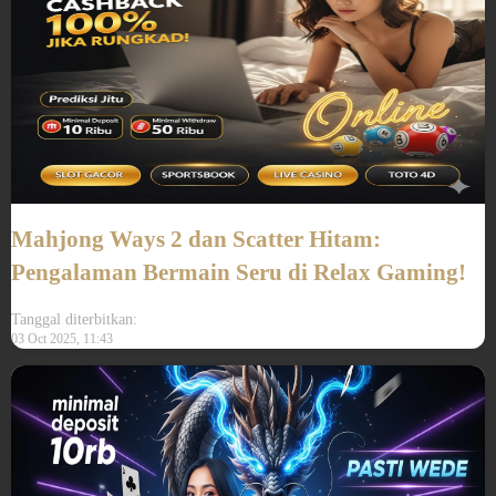
Mahjong Ways 2 dan Scatter Hitam:
Pengalaman Bermain Seru di Relax Gaming!
Tanggal diterbitkan:
03 Oct 2025, 11:43