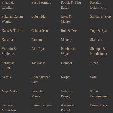
Snack &
Susu Formula
Popok & Tisu
Pakaian
Cemilan
Basah
Dalam Pria
Pakaian Dalam
Baju Tidur
Jaket &
Sandal & Slop
Wanita
Mantel
Kaos & T-shirt
Celana Jeans
Rok & Dress
Topi & Syal
Kacamata
Parfum
Makeup
Skincare
Vitamin &
Alat Pijat
Pembersih
Shampo &
Suplemen
Wajah
Kondisioner
Peralatan
Tas Ransel
Dompet
Jilbab
Cukur
Gamis
Perlengkapan
Karpet
Sofa
Salat
Meja Makan
Peralatan
Gelas &
Kotak
Masak
Piring
Penyimpanan
Kamera
Lensa Kamera
Aksesoris
Power Bank
Mirrorless
Ponsel