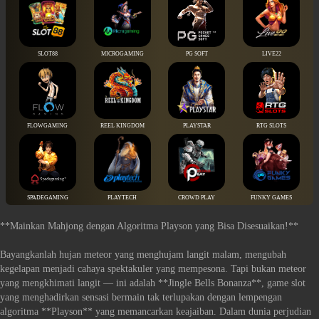
SLOT88
MICROGAMING
PG SOFT
LIVE22
FLOWGAMING
REEL KINGDOM
PLAYSTAR
RTG SLOTS
SPADEGAMING
PLAYTECH
CROWD PLAY
FUNKY GAMES
**Mainkan Mahjong dengan Algoritma Playson yang Bisa Disesuaikan!**
Bayangkanlah hujan meteor yang menghujam langit malam, mengubah
kegelapan menjadi cahaya spektakuler yang mempesona. Tapi bukan meteor
yang mengkhimati langit — ini adalah **Jingle Bells Bonanza**, game slot
yang menghadirkan sensasi bermain tak terlupakan dengan lempengan
algoritma **Playson** yang memancarkan keajaiban. Dalam dunia perjudian