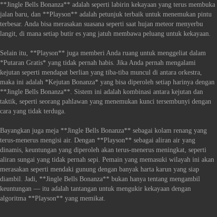
**Jingle Bells Bonanza** adalah seperti labirin kekayaan yang terus membuka
jalan baru, dan **Playson** adalah petunjuk terbaik untuk menemukan pintu
terbesar. Anda bisa merasakan suasana seperti saat hujan meteor menyerbu
langit, di mana setiap butir es yang jatuh membawa peluang untuk kekayaan.
Selain itu, **Playson** juga memberi Anda ruang untuk menggeliat dalam
*Putaran Gratis* yang tidak pernah habis. Jika Anda pernah mengalami
kejutan seperti mendapat berlian yang tiba-tiba muncul di antara orkestra,
maka ini adalah *Kejutan Bonanza* yang bisa diperoleh setiap harinya dengan
**Jingle Bells Bonanza**. Sistem ini adalah kombinasi antara kejutan dan
taktik, seperti seorang pahlawan yang menemukan kunci tersembunyi dengan
cara yang tidak terduga.
Bayangkan juga meja **Jingle Bells Bonanza** sebagai kolam renang yang
terus-menerus mengisi air. Dengan **Playson** sebagai aliran air yang
dinamis, keuntungan yang diperoleh akan terus-menerus meningkat, seperti
aliran sungai yang tidak pernah sepi. Pemain yang memasuki wilayah ini akan
merasakan seperti mendaki gunung dengan banyak harta karun yang siap
diambil. Jadi, **Jingle Bells Bonanza** bukan hanya tentang mengambil
keuntungan — itu adalah tantangan untuk mengukir kekayaan dengan
algoritma **Playson** yang memikat.