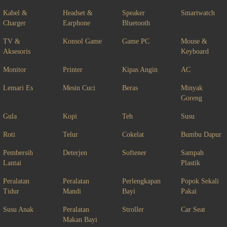
Kabel &
Headset &
Speaker
Smartwatch
Charger
Earphone
Bluetooth
TV &
Konsol Game
Game PC
Mouse &
Aksesoris
Keyboard
Monitor
Printer
Kipas Angin
AC
Lemari Es
Mesin Cuci
Beras
Minyak
Goreng
Gula
Kopi
Teh
Susu
Roti
Telur
Cokelat
Bumbu Dapur
Pembersih
Deterjen
Softener
Sampah
Lantai
Plastik
Peralatan
Peralatan
Perlengkapan
Popok Sekali
Tidur
Mandi
Bayi
Pakai
Susu Anak
Peralatan
Stroller
Car Seat
Makan Bayi