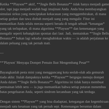
Ketika **Playson** aktif, **Jingle Bells Bonanza** tidak hanya menjadi game
slot, tapi juga menjadi wadah bagi imajinasi Anda. Anda bisa membayangkan
simulasi sirkus yang menciptakan kekacauan yang menggembirakan, di mana
setiap godam dan tawa diubah menjadi uang yang mengalir. Fitur ini
memastikan Anda selalu merasa seperti berada di tengah sebuah *kenangan*
yang tak terlupakan, di mana algoritma **Playson** dan kemenangan yang
mengalir seperti kebangkitan spontan dari laut. Jadi, memainkan **Jingle Bells
Bonanza** bukan lagi sekadar menghabiskan waktu — ia adalah perjalanan ke
dalam peluang yang tak pernah mati.
---
**'Playson' Menyapa Dompet Pemain Ikut Mengembang Pesat**
Bayangkanlah pesta mini yang mengguncang kota seolah-olah ada gemuruh
tiada akhir. Itulah dampaknya ketika **Playson** bergegas menuju dompet
Anda dalam **Jingle Bells Bonanza**. Algoritma ini tidak hanya membuat
permainan lebih seru — ia juga memastikan bahwa setiap putaran menembus
batas pengeluaran Anda, seperti sindrom kecanduan yang tak terduga.
Dengan sistem **Playson** yang bisa diadaptasi, ketegangan dan kegembiraan
menjadi satu kesatuan yang tak pernah sepi. Kemenangan beruntun dalam