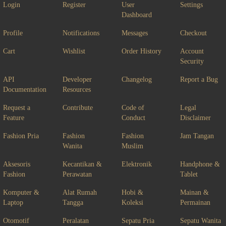
Login
Register
User
Settings
Dashboard
Profile
Notifications
Messages
Checkout
Cart
Wishlist
Order History
Account
Security
API
Developer
Changelog
Report a Bug
Documentation
Resources
Request a
Contribute
Code of
Legal
Feature
Conduct
Disclaimer
Fashion Pria
Fashion
Fashion
Jam Tangan
Wanita
Muslim
Aksesoris
Kecantikan &
Elektronik
Handphone &
Fashion
Perawatan
Tablet
Komputer &
Alat Rumah
Hobi &
Mainan &
Laptop
Tangga
Koleksi
Permainan
Otomotif
Peralatan
Sepatu Pria
Sepatu Wanita