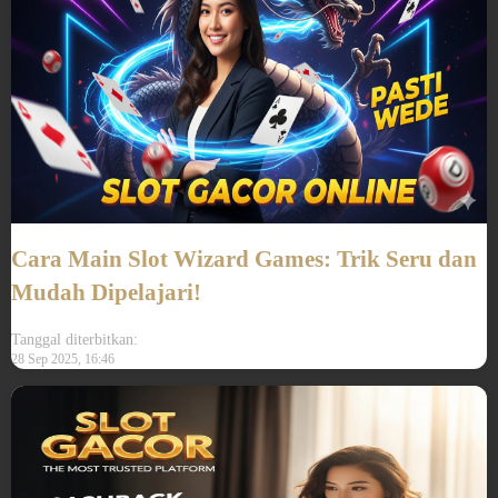
Cara Main Slot Wizard Games: Trik Seru dan
Mudah Dipelajari!
Tanggal diterbitkan:
28 Sep 2025, 16:46