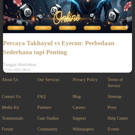
Percaya Takhayul vs Eyecon: Perbedaan
Sederhana tapi Penting
Tanggal diterbitkan:
07 Oct 2025, 08:41
About Us
Our Services
Privacy Policy
Terms of
Service
Contact Us
FAQ
Blog
Sitemap
Media Kit
Partners
Careers
Press
Testimonials
Case Studies
Support
Help Center
Forum
Community
Whitepapers
Events