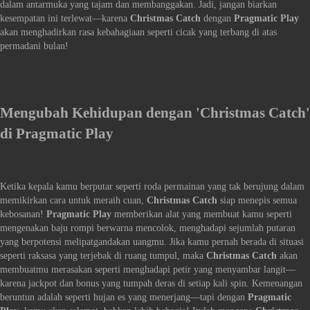
dalam antarmuka yang tajam dan membanggakan. Jadi, jangan biarkan
kesempatan ini terlewat—karena
Christmas Catch
dengan
Pragmatic Play
akan menghadirkan rasa kebahagiaan seperti cicak yang terbang di atas
permadani bulan!
Mengubah Kehidupan dengan 'Christmas Catch'
di
Pragmatic Play
Ketika kepala kamu berputar seperti roda permainan yang tak berujung dalam
memikirkan cara untuk meraih cuan,
Christmas Catch
siap menepis semua
kebosanan!
Pragmatic Play
memberikan alat yang membuat kamu seperti
mengenakan baju rompi berwarna mencolok, menghadapi sejumlah putaran
yang berpotensi melipatgandakan uangmu. Jika kamu pernah berada di situasi
seperti raksasa yang terjebak di ruang tumpul, maka
Christmas Catch
akan
membuatmu merasakan seperti menghadapi petir yang menyambar langit—
karena jackpot dan bonus yang tumpah deras di setiap kali spin. Kemenangan
beruntun adalah seperti hujan es yang menerjang—tapi dengan
Pragmatic