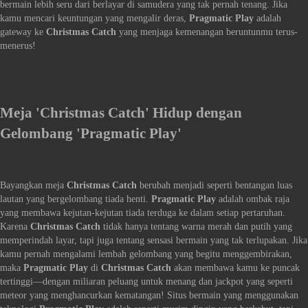
bermain lebih seru dari berlayar di samudera yang tak pernah tenang. Jika
kamu mencari keuntungan yang mengalir deras,
Pragmatic Play
adalah
gateway ke
Christmas Catch
yang menjaga kemenangan beruntunmu terus-
menerus!
Meja 'Christmas Catch' Hidup dengan
Gelombang 'Pragmatic Play'
Bayangkan meja
Christmas Catch
berubah menjadi seperti bentangan luas
lautan yang bergelombang tiada henti.
Pragmatic Play
adalah ombak raja
yang membawa kejutan-kejutan tiada terduga ke dalam setiap pertaruhan.
Karena
Christmas Catch
tidak hanya tentang warna merah dan putih yang
memperindah layar, tapi juga tentang sensasi bermain yang tak terlupakan. Jika
kamu pernah mengalami lembah gelombang yang begitu menggembirakan,
maka
Pragmatic Play
di
Christmas Catch
akan membawa kamu ke puncak
tertinggi—dengan miliaran peluang untuk menang dan jackpot yang seperti
meteor yang menghancurkan kematangan! Situs bermain yang menggunakan