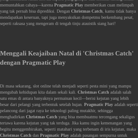
memuntahkan cahaya—karena
Pragmatic Play
memberikan cuan melimpah
yang tak pernah bisa diprediksi. Dengan
Christmas Catch
, kamu tidak hanya
mendapatkan keseruan, tapi juga menyaksikan dompetmu berkembang pesat,
seperti raksasa yang mengeram di tengah tinju atauistik siang hari!
Menggali Keajaiban Natal di 'Christmas Catch'
dengan
Pragmatic Play
Di masa sekarang, slot online telah menjadi seperti pesta mini yang mampu
mengubah kehidupan kita dalam sekali kali.
Christmas Catch
adalah salah
satu emas di antara banyaknya permainan kecil—berisi kejutan yang lebih
besar dari pelangi yang terbentuk setelah hujan.
Pragmatic Play
adalah seperti
pelancong dari jagat raya ke teknologi paling mutakhir, sehingga
menghadirkan
Christmas Catch
yang bisa membuatmu tercengang sekaligus
tertawa karena kejutan yang tak terduga. Jika kamu ingin kemenangan yang
begitu menggembirakan, seperti matahari yang terbenam di iris kejutan, maka
Christmas Catch
dan
Pragmatic Play
adalah pasangan sempurna untuk