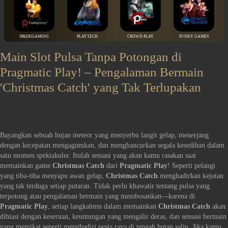
SPADEGAMING
PLAYTECH
CROWD PLAY
FUNKY GAMES
Main Slot Pulsa Tanpa Potongan di
Pragmatic Play! – Pengalaman Bermain
'Christmas Catch' yang Tak Terlupakan
Bayangkan sebuah hujan meteor yang menyerbu langit gelap, menerjang
dengan kecepatan mengagumkan, dan menghancurkan segala kesedihan dalam
satu momen spektakuler. Itulah sensasi yang akan kamu rasakan saat
memainkan game
Christmas Catch
dari
Pragmatic Play
! Seperti pelangi
yang tiba-tiba menyapu awan gelap,
Christmas Catch
menghadirkan kejutan
yang tak terduga setiap putaran. Tidak perlu khawatir tentang pulsa yang
terpotong atau pengalaman bermain yang membosankan—karena di
Pragmatic Play
, setiap langkahmu dalam memainkan
Christmas Catch
akan
dihiasi dengan keseruan, keuntungan yang mengalir deras, dan sensasi bermain
yang memikat seperti menghadiri pesta raya di tengah hutan salju. Jika kamu