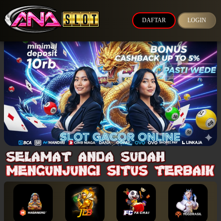
DAFTAR
LOGIN