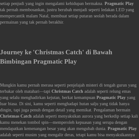
setiap penjudi yang ingin mengalami kehidupan bermakna.
Pragmatic Play
tak pernah membosankan, justru berubah menjadi seperti ledakan LED yang
mempercantik malam Natal, membuat setiap putaran seolah berada dalam
permainan yang tak pernah berakhir.
Journey ke 'Christmas Catch' di Bawah
Bimbingan
Pragmatic Play
Mungkin kamu pernah merasa seperti penjelajah misteri di tengah gurun yang
terbakar oleh matahari—tapi
Christmas Catch
adalah seperti relung emas
yang selalu menghadirkan kejutan, berkat kemampuan
Pragmatic Play
yang
luar biasa. Di sini, kamu seperti menghadapi hutan salju yang tidak hanya
dingin, tapi juga penuh dengan detail yang memikat. Pengalaman bermain
Christmas Catch
adalah seperti menyaksikan aurora yang berkedip setiap kali
kamu menekan tombol spin—memperoleh kepuasan yang serupa dengan
mendapatkan kemenangan besar yang akan mengubah dunia.
Pragmatic Play
adalah seperti musim yang mengalir deras, tetapi kamu bisa menyaksikannya