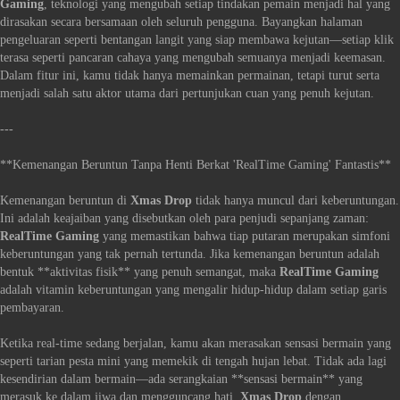
Gaming
, teknologi yang mengubah setiap tindakan pemain menjadi hal yang
dirasakan secara bersamaan oleh seluruh pengguna. Bayangkan halaman
pengeluaran seperti bentangan langit yang siap membawa kejutan—setiap klik
terasa seperti pancaran cahaya yang mengubah semuanya menjadi keemasan.
Dalam fitur ini, kamu tidak hanya memainkan permainan, tetapi turut serta
menjadi salah satu aktor utama dari pertunjukan cuan yang penuh kejutan.
---
**Kemenangan Beruntun Tanpa Henti Berkat 'RealTime Gaming' Fantastis**
Kemenangan beruntun di
Xmas Drop
tidak hanya muncul dari keberuntungan.
Ini adalah keajaiban yang disebutkan oleh para penjudi sepanjang zaman:
RealTime Gaming
yang memastikan bahwa tiap putaran merupakan simfoni
keberuntungan yang tak pernah tertunda. Jika kemenangan beruntun adalah
bentuk **aktivitas fisik** yang penuh semangat, maka
RealTime Gaming
adalah vitamin keberuntungan yang mengalir hidup-hidup dalam setiap garis
pembayaran.
Ketika real-time sedang berjalan, kamu akan merasakan sensasi bermain yang
seperti tarian pesta mini yang memekik di tengah hujan lebat. Tidak ada lagi
kesendirian dalam bermain—ada serangkaian **sensasi bermain** yang
merasuk ke dalam jiwa dan mengguncang hati.
Xmas Drop
dengan