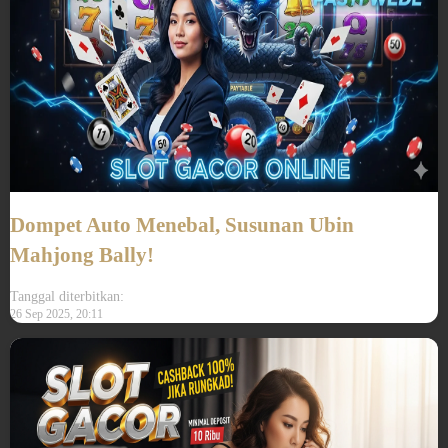
Dompet Auto Menebal, Susunan Ubin
Mahjong Bally!
Tanggal diterbitkan:
26 Sep 2025, 20:11