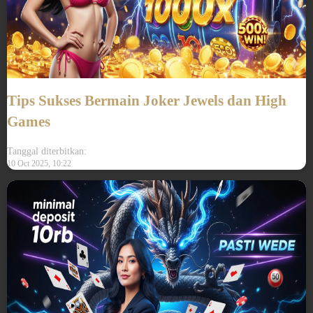
Tips Sukses Bermain Joker Jewels dan High
Games
Tanggal diterbitkan:
10 Oct 2025, 10:22