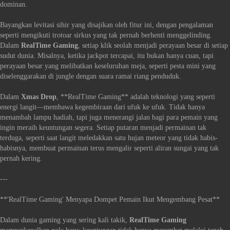
dominan.
Bayangkan levitasi sihir yang disajikan oleh fitur ini, dengan pengalaman
seperti mengikuti trotoar sirkus yang tak pernah berhenti menggelinding.
Dalam
RealTime Gaming
, setiap klik seolah menjadi perayaan besar di setiap
sudut dunia. Misalnya, ketika jackpot tercapai, itu bukan hanya cuan, tapi
perayaan besar yang melibatkan keseluruhan meja, seperti pesta mini yang
diselenggarakan di jungle dengan suara ramai riang penduduk.
Dalam
Xmas Drop
, **RealTime Gaming** adalah teknologi yang seperti
energi langit—membawa kegembiraan dari ufuk ke ufuk. Tidak hanya
menambah lampu hadiah, tapi juga menerangi jalan bagi para pemain yang
ingin meraih keuntungan segera. Setiap putaran menjadi permainan tak
terduga, seperti saat langit meledakkan satu hujan meteor yang tidak habis-
habisnya, membuat permainan terus mengalir seperti aliran sungai yang tak
pernah kering.
---
**'RealTime Gaming' Menyapa Dompet Pemain Ikut Mengembang Pesat**
Dalam dunia gaming yang sering kali takik,
RealTime Gaming