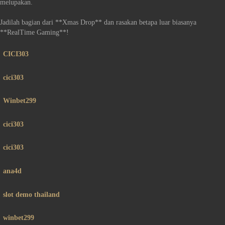
melupakan.
Jadilah bagian dari **Xmas Drop** dan rasakan betapa luar biasanya
**RealTime Gaming**!
CICI303
cici303
Winbet299
cici303
cici303
ana4d
slot demo thailand
winbet299