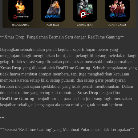
SPADEGAMING
PLAYTECH
CROWD PLAY
FUNKY GAMES
**Xmas Drop: Pengalaman Bermain Seru dengan RealTime Gaming**
Bayangkan sebuah malam penuh kejutan, seperti hujan meteor yang
menghujam langit mengilapkan bumi, atau pelangi lilin yang meledak di langit
gelap. Itulah sensasi yang dirasakan pemain saat memasuki dunia permainan
Xmas Drop
yang dikuasai oleh
RealTime Gaming
. Sebuah pengalaman yang
tidak hanya membuat dompet membara, tapi juga menghadirkan kepuasan
membara karena setiap klik, setiap putaran, dan setiap garis pembayaran
berubah menjadi sajian spektakuler yang tidak pernah membosankan. Dalam
dunia slot online yang sering kali monoton,
Xmas Drop
dengan fitur
RealTime Gaming
menjadi buruan para pecinta judi yang ingin merasakan
keajaiban sekaligus ketegangan ala pesta mini yang tak pernah berhenti.
---
**Sensasi 'RealTime Gaming' yang Membuat Putaran Jadi Tak Terlupakan**