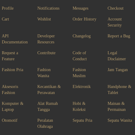
Profile
Notifications
Messages
Checkout
Cart
Wishlist
Order History
Account
Security
API
Developer
Changelog
Report a Bug
Documentation
Resources
Request a
Contribute
Code of
Legal
Feature
Conduct
Disclaimer
Fashion Pria
Fashion
Fashion
Jam Tangan
Wanita
Muslim
Aksesoris
Kecantikan &
Elektronik
Handphone &
Fashion
Perawatan
Tablet
Komputer &
Alat Rumah
Hobi &
Mainan &
Laptop
Tangga
Koleksi
Permainan
Otomotif
Peralatan
Sepatu Pria
Sepatu Wanita
Olahraga