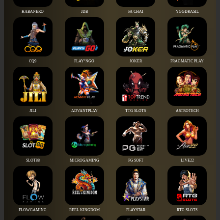
HABANERO
JDB
FA CHAI
YGGDRASIL
CQ9
PLAY’NGO
JOKER
PRAGMATIC PLAY
JILI
ADVANTPLAY
TTG SLOTS
ASTROTECH
SLOT88
MICROGAMING
PG SOFT
LIVE22
FLOWGAMING
REEL KINGDOM
PLAYSTAR
RTG SLOTS