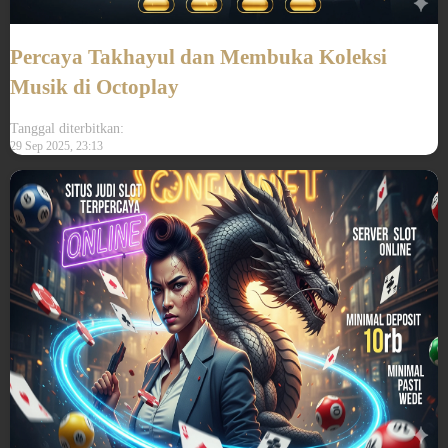
Percaya Takhayul dan Membuka Koleksi
Musik di Octoplay
Tanggal diterbitkan:
29 Sep 2025, 23:13