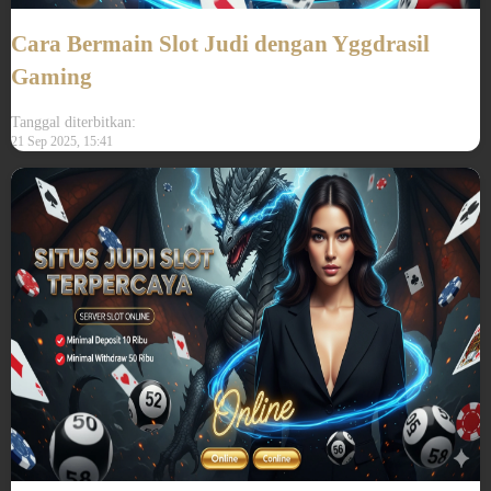
Cara Bermain Slot Judi dengan Yggdrasil
Gaming
Tanggal diterbitkan:
21 Sep 2025, 15:41