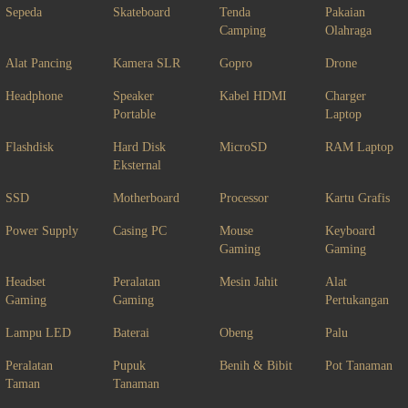
Sepeda
Skateboard
Tenda
Pakaian
Camping
Olahraga
Alat Pancing
Kamera SLR
Gopro
Drone
Headphone
Speaker
Kabel HDMI
Charger
Portable
Laptop
Flashdisk
Hard Disk
MicroSD
RAM Laptop
Eksternal
SSD
Motherboard
Processor
Kartu Grafis
Power Supply
Casing PC
Mouse
Keyboard
Gaming
Gaming
Headset
Peralatan
Mesin Jahit
Alat
Gaming
Gaming
Pertukangan
Lampu LED
Baterai
Obeng
Palu
Peralatan
Pupuk
Benih & Bibit
Pot Tanaman
Taman
Tanaman