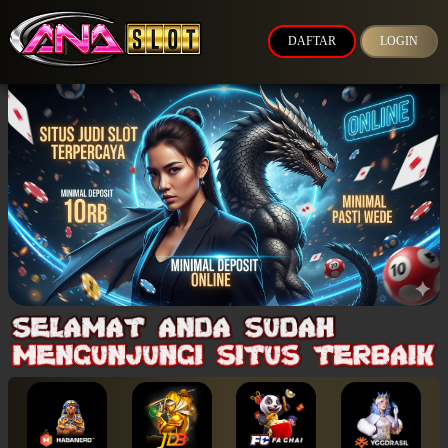
DAFTAR
LOGIN