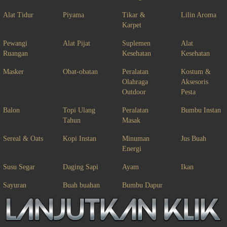
Alat Tidur
Piyama
Tikar &
Lilin Aroma
Karpet
Pewangi
Alat Pijat
Suplemen
Alat
Ruangan
Kesehatan
Kesehatan
Masker
Obat-obatan
Peralatan
Kostum &
Olahraga
Aksesoris
Outdoor
Pesta
Balon
Topi Ulang
Peralatan
Bumbu Instan
Tahun
Masak
Sereal & Oats
Kopi Instan
Minuman
Jus Buah
Energi
Susu Segar
Daging Sapi
Ayam
Ikan
Sayuran
Buah buahan
Bumbu Dapur