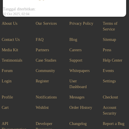
Tanggal diterbitkan:
02 Oct 2025, 02:04
About Us
Our Services
Privacy Policy
Terms of
Service
Contact Us
FAQ
Blog
Sitemap
Media Kit
Partners
Careers
Press
Testimonials
Case Studies
Support
Help Center
Forum
Community
Whitepapers
Events
Login
Register
User
Settings
Dashboard
Profile
Notifications
Messages
Checkout
Cart
Wishlist
Order History
Account
Security
API
Developer
Changelog
Report a Bug