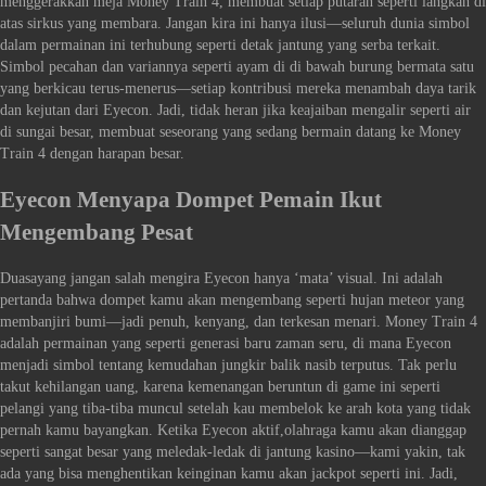
menggerakkan meja Money Train 4, membuat setiap putaran seperti langkah di
atas sirkus yang membara. Jangan kira ini hanya ilusi—seluruh dunia simbol
dalam permainan ini terhubung seperti detak jantung yang serba terkait.
Simbol pecahan dan variannya seperti ayam di di bawah burung bermata satu
yang berkicau terus-menerus—setiap kontribusi mereka menambah daya tarik
dan kejutan dari Eyecon. Jadi, tidak heran jika keajaiban mengalir seperti air
di sungai besar, membuat seseorang yang sedang bermain datang ke Money
Train 4 dengan harapan besar.
Eyecon Menyapa Dompet Pemain Ikut
Mengembang Pesat
Duasayang jangan salah mengira Eyecon hanya ‘mata’ visual. Ini adalah
pertanda bahwa dompet kamu akan mengembang seperti hujan meteor yang
membanjiri bumi—jadi penuh, kenyang, dan terkesan menari. Money Train 4
adalah permainan yang seperti generasi baru zaman seru, di mana Eyecon
menjadi simbol tentang kemudahan jungkir balik nasib terputus. Tak perlu
takut kehilangan uang, karena kemenangan beruntun di game ini seperti
pelangi yang tiba-tiba muncul setelah kau membelok ke arah kota yang tidak
pernah kamu bayangkan. Ketika Eyecon aktif,olahraga kamu akan dianggap
seperti sangat besar yang meledak-ledak di jantung kasino—kami yakin, tak
ada yang bisa menghentikan keinginan kamu akan jackpot seperti ini. Jadi,