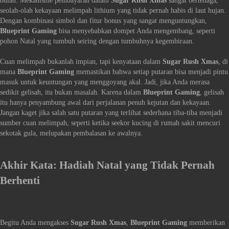
bulan. Mekanisme pembayaran dalam
Sugar Rush Xmas
sangat bertenaga,
seolah-olah kekayaan melimpah lithium yang tidak pernah habis di laut hujan.
Dengan kombinasi simbol dan fitur bonus yang sangat menguntungkan,
Blueprint Gaming
bisa menyebabkan dompet Anda mengembang, seperti
pohon Natal yang tumbuh seiring dengan tumbuhnya kegembiraan.
Cuan melimpah bukanlah impian, tapi kenyataan dalam
Sugar Rush Xmas
, di
mana
Blueprint Gaming
memastikan bahwa setiap putaran bisa menjadi pintu
masuk untuk keuntungan yang menggoyang akal. Jadi, jika Anda merasa
sedikit gelisah, itu bukan masalah. Karena dalam
Blueprint Gaming
, gelisah
itu hanya penyambung awal dari perjalanan penuh kejutan dan kekayaan.
Jangan kaget jika salah satu putaran yang terlihat sederhana tiba-tiba menjadi
sumber cuan melimpah, seperti ketika seekor kucing di rumah sakit mencuri
sekotak gula, melupakan pembalasan ke awalnya.
Akhir Kata: Hadiah Natal yang Tidak Pernah
Berhenti
Begitu Anda mengakses
Sugar Rush Xmas
,
Blueprint Gaming
memberikan