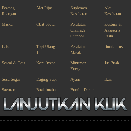
Pewangi
Alat Pijat
Suplemen
Alat
Ruangan
Kesehatan
Kesehatan
Masker
Obat-obatan
Peralatan
Kostum &
Olahraga
Aksesoris
Outdoor
Pesta
Balon
Topi Ulang
Peralatan
Bumbu Instan
Tahun
Masak
Sereal & Oats
Kopi Instan
Minuman
Jus Buah
Energi
Susu Segar
Daging Sapi
Ayam
Ikan
Sayuran
Buah buahan
Bumbu Dapur