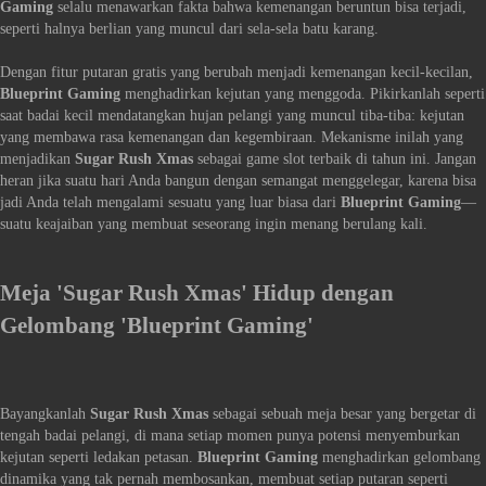
Gaming
selalu menawarkan fakta bahwa kemenangan beruntun bisa terjadi,
seperti halnya berlian yang muncul dari sela-sela batu karang.
Dengan fitur putaran gratis yang berubah menjadi kemenangan kecil-kecilan,
Blueprint Gaming
menghadirkan kejutan yang menggoda. Pikirkanlah seperti
saat badai kecil mendatangkan hujan pelangi yang muncul tiba-tiba: kejutan
yang membawa rasa kemenangan dan kegembiraan. Mekanisme inilah yang
menjadikan
Sugar Rush Xmas
sebagai game slot terbaik di tahun ini. Jangan
heran jika suatu hari Anda bangun dengan semangat menggelegar, karena bisa
jadi Anda telah mengalami sesuatu yang luar biasa dari
Blueprint Gaming
—
suatu keajaiban yang membuat seseorang ingin menang berulang kali.
Meja 'Sugar Rush Xmas' Hidup dengan
Gelombang 'Blueprint Gaming'
Bayangkanlah
Sugar Rush Xmas
sebagai sebuah meja besar yang bergetar di
tengah badai pelangi, di mana setiap momen punya potensi menyemburkan
kejutan seperti ledakan petasan.
Blueprint Gaming
menghadirkan gelombang
dinamika yang tak pernah membosankan, membuat setiap putaran seperti