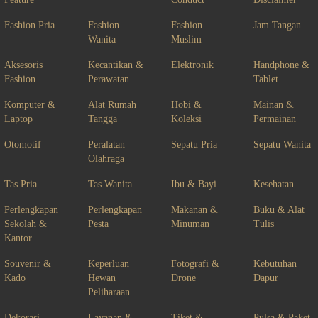
Fashion Pria
Fashion
Fashion
Jam Tangan
Wanita
Muslim
Aksesoris
Kecantikan &
Elektronik
Handphone &
Fashion
Perawatan
Tablet
Komputer &
Alat Rumah
Hobi &
Mainan &
Laptop
Tangga
Koleksi
Permainan
Otomotif
Peralatan
Sepatu Pria
Sepatu Wanita
Olahraga
Tas Pria
Tas Wanita
Ibu & Bayi
Kesehatan
Perlengkapan
Perlengkapan
Makanan &
Buku & Alat
Sekolah &
Pesta
Minuman
Tulis
Kantor
Souvenir &
Keperluan
Fotografi &
Kebutuhan
Kado
Hewan
Drone
Dapur
Peliharaan
Dekorasi
Layanan &
Tiket &
Pulsa & Paket