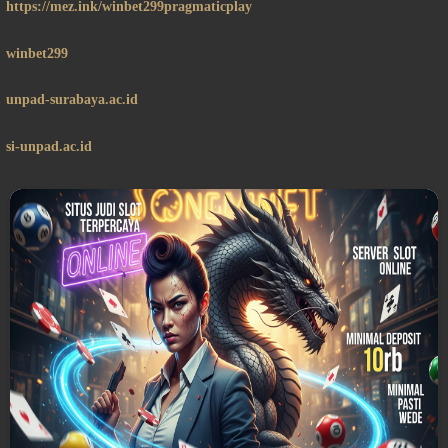
https://mez.ink/winbet299pragmaticplay
winbet299
unpad-surabaya.ac.id
si-unpad.ac.id