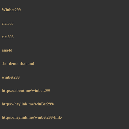
Winbet299
cici303
cici303
ana4d
slot demo thailand
winbet299
https://about.me/winbet299
https://heylink.me/winBet299/
https://heylink.me/winbet299-link/