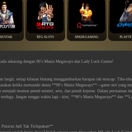
AYSTAR
RTG SLOTS
SPADEGAMING
PLAYT
Anda sekarang dengan 90’s Mania Megaways dan Lady Luck Games!
 langit, setiap kilauan bintang menggambarkan harapan tak terucap. Tiba-tib
nda rasakan ketika memasuki dunia **90’s Mania Megaways**—game slot yang m
menjadi momen penuh misteri, seru, dan penuh kejutan. Dalam permainan ini,
terduga. Jangan tunggu waktu lagi—kini, **90’s Mania Megaways** dan **La
Putaran Jadi Tak Terlupakan**