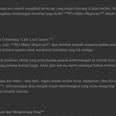
si seru seperti mengikuti kereta api yang melaju kencang di jalan berliku. 
ngalami kemenangan beruntun tanpa henti? **90’s Mania Megaways** adalah j
an Gelombang ‘Lady Luck Games’**
, meja **90’s Mania Megaways** akan berubah menjadi tempat keajaiban setiap
 berhenti sejenak untuk menikmati keindahan yang tak terduga.
pembawa energi yang menyebarkan getaran keberuntungan ke seluruh layar. Si
g terbang menuju langit. Anda akan merasa seperti mendapat hadiah terbesar d
ng dari sirkus—satu detik, segala sesuatu terlihat biasa, selanjutnya, tiba-t
, keberuntungan akan menjadi musik menyenangkan yang selalu mengiringi. 
a teriakan sukacita.
ain Ikut Mengembang Pesat**