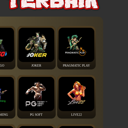
NGO
JOKER
PRAGMATIC PLAY
MING
PG SOFT
LIVE22