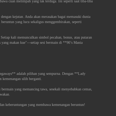
cuan melimpah yang tak terduga. Ini seperti saat tiba-tiba
n dengan kejutan. Anda akan merasakan bagai memasuki dunia
 beruntun yang lucu sekaligus menggembirakan, seperti
etiap kali memunculkan simbol pecahan, bonus, atau putaran
us yang makan kue"—setiap sesi bermain di **90’s Mania
 Megaways** adalah pilihan yang sempurna. Dengan **Lady
n kemenangan silih berganti.
i bermain yang memancing tawa, sesekali menyebabkan cemas,
ewakan.
n dan keberuntungan yang membawa kemenangan beruntun!