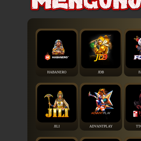
HABANERO
JDB
F
JILI
ADVANTPLAY
TT