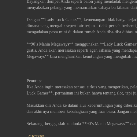
Bayangkan dompet Anda seperti balon yang mendadak mengemba
menyaksikan pelangi yang memancarkan cahaya berkilauan dari
Dengan **Lady Luck Games**, kemenangan tidak hanya terjadi,
dimana uang mengalir seperti air terjun—tidak pernah berhent
mengadakan pesta mini di dalam rumah Anda tiba-tiba dihiasi ol
**90’s Mania Megaways** menggunakan **Lady Luck Games** se
gratis, Anda akan merasakan seperti agen rahasia yang mendap
Megaways** bisa menghasilkan keuntungan yang mengubah hi
---
Penutup:
Jika Anda ingin merasakan sensasi sirkus yang mengerikan, p
Luck Games**, permainan ini bukan hanya tentang slot, tapi ju
Masukkan diri Anda ke dalam alur keberuntungan yang diberi
dan akhirnya memberi kebahagiaan yang luar biasa. Jangan 
Sekarang, bergegaslah ke dunia **90’s Mania Megaways** da
CICI303