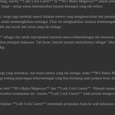
ng, karena **Lady Luck Games** di **90’s Mania Megaways** adalah pembawa 
 langit—setiap warna memancarkan kejutan keuangan yang tak terkira.
 tetapi juga meledak seperti ledakan meteor yang menghancurkan hati pemai
i, selalu membangkitkan semangat. Fitur ini menghadirkan simulasi kemenangan
eh alat musik dan tarian yang tak terduga.
bagai alat untuk menciptakan harmoni antara keberuntungan dan keseruan. S
atkan petunjuk kekayaan. Tak heran, banyak pemain menyebutnya sebagai "tik
dup.
elangi yang memukau, dan hujan meteor yang tak terduga, maka **90’s Mania
ga tentang peperangan keberuntungan yang bisa berujung pada jackpot besar da
kan oleh **90’s Mania Megaways** dan **Lady Luck Games**. Nikmati sensas
melewatkan kesempatan ini—karena **Lady Luck Games** tidak pernah mengec
n biarkan **Lady Luck Games** memimpin perjalanan Anda ke arah kekayaa