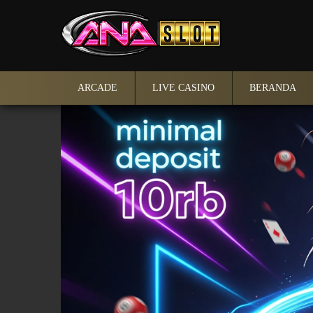
ARCADE
LIVE CASINO
BERANDA