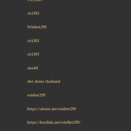
cici303
Winbet299
cici303
cici303
ana4d
slot demo thailand
winbet299
https://about.me/winbet299
https://heylink.me/winBet299/