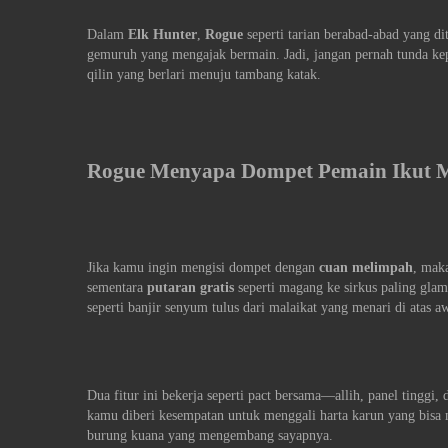
Dalam
Elk Hunter
,
Rogue
seperti tarian berabad-abad yang di
gemuruh yang mengajak bermain. Jadi, jangan pernah tunda k
qilin yang berlari menuju tambang katak.
Rogue Menyapa Dompet Pemain Ikut 
Jika kamu ingin mengisi dompet dengan
cuan melimpah
, mak
sementara
putaran gratis
seperti magang ke sirkus paling gla
seperti banjir senyum tulus dari malaikat yang menari di atas a
Dua fitur ini bekerja seperti pact bersama—allih, panel tinggi
kamu diberi kesempatan untuk menggali harta karun yang bis
burung kuana yang mengembang sayapnya.