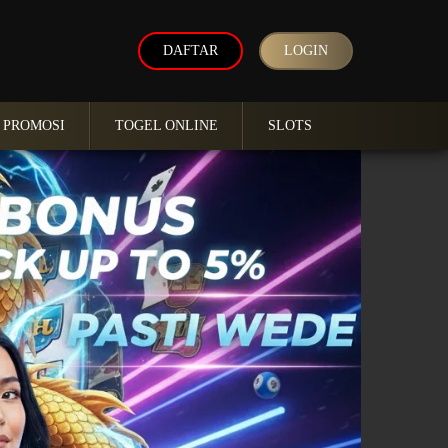
DAFTAR
LOGIN
PROMOSI
TOGEL ONLINE
SLOTS