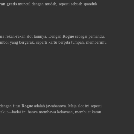
an gratis
muncul dengan mudah, seperti sebuah spanduk
ara rekan-rekan slot lainnya. Dengan
Rogue
sebagai pemandu,
simbol yang bergerak, seperti kartu berpita tumpah, memberimu
dengan fitur
Rogue
adalah jawabannya. Meja slot ini seperti
an takut—badai ini hanya membawa kekayaan, membuat kamu