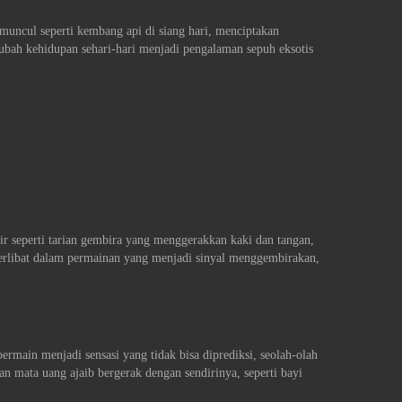
 muncul seperti kembang api di siang hari, menciptakan
gubah kehidupan sehari-hari menjadi pengalaman sepuh eksotis
r seperti tarian gembira yang menggerakkan kaki dan tangan,
terlibat dalam permainan yang menjadi sinyal menggembirakan,
ermain menjadi sensasi yang tidak bisa diprediksi, seolah-olah
an mata uang ajaib bergerak dengan sendirinya, seperti bayi