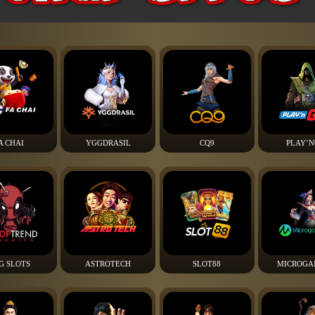
A CHAI
YGGDRASIL
CQ9
PLAY’
G SLOTS
ASTROTECH
SLOT88
MICROGA