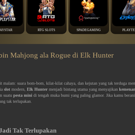
AYSTAR
RTG SLOTS
SPADEGAMING
PLAYT
in Mahjong ala Rogue di Elk Hunter
malam: suara bom-bom, kilat-kilat cahaya, dan kejutan yang tak terduga menyel
ia
slot
modern,
Elk Hunter
menjadi bintang utama yang menyajikan
kemenan
am suatu
pesta mini
di tengah muka bumi yang paling glamor. Jika kamu bera
ang tak terlupakan.
Jadi Tak Terlupakan