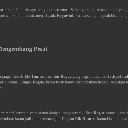
tarikan oleh musisi gua penyimpanan emas. Setiap gerakan, setiap simbol yang
eputusan kuatmu untuk menari pada
Rogue
ini, karena setiap langkah bisa men
Mengembang Pesat
a jangan lewati
Elk Hunter
dan fitur
Rogue
yang begitu dinamis.
Jackpot
hadi
mor di bumi. Dengan
Rogue
, kamu tidak hanya mendapatkan hadiah, tapi juga 
wan.
, dan ranah bermain yang sesuai dengan upaya terbaik. Saat
Rogue
muncul, sesi b
a membuat kamu jadi raja kemenangan. Dengan
Elk Hunter
, kamu bisa merasak