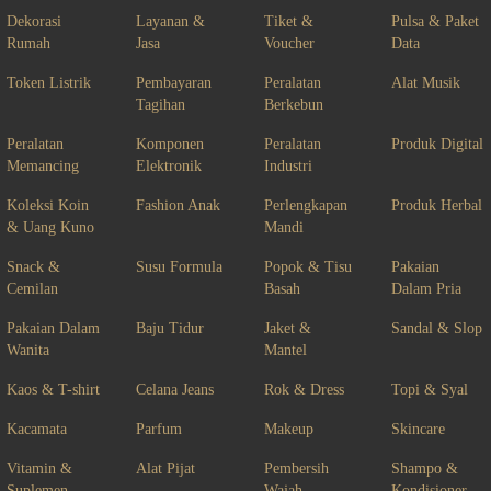
Dekorasi
Layanan &
Tiket &
Pulsa & Paket
Rumah
Jasa
Voucher
Data
Token Listrik
Pembayaran
Peralatan
Alat Musik
Tagihan
Berkebun
Peralatan
Komponen
Peralatan
Produk Digital
Memancing
Elektronik
Industri
Koleksi Koin
Fashion Anak
Perlengkapan
Produk Herbal
& Uang Kuno
Mandi
Snack &
Susu Formula
Popok & Tisu
Pakaian
Cemilan
Basah
Dalam Pria
Pakaian Dalam
Baju Tidur
Jaket &
Sandal & Slop
Wanita
Mantel
Kaos & T-shirt
Celana Jeans
Rok & Dress
Topi & Syal
Kacamata
Parfum
Makeup
Skincare
Vitamin &
Alat Pijat
Pembersih
Shampo &
Suplemen
Wajah
Kondisioner