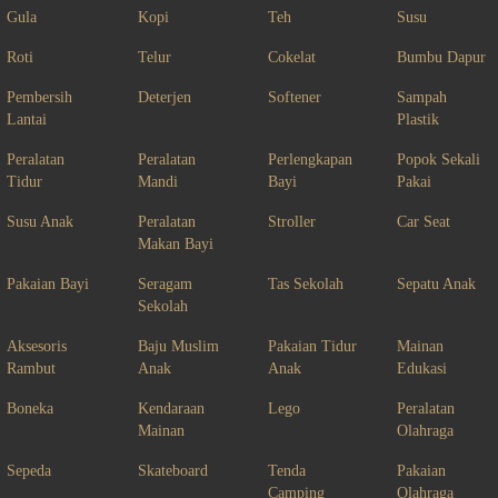
Gula
Kopi
Teh
Susu
Roti
Telur
Cokelat
Bumbu Dapur
Pembersih
Deterjen
Softener
Sampah
Lantai
Plastik
Peralatan
Peralatan
Perlengkapan
Popok Sekali
Tidur
Mandi
Bayi
Pakai
Susu Anak
Peralatan
Stroller
Car Seat
Makan Bayi
Pakaian Bayi
Seragam
Tas Sekolah
Sepatu Anak
Sekolah
Aksesoris
Baju Muslim
Pakaian Tidur
Mainan
Rambut
Anak
Anak
Edukasi
Boneka
Kendaraan
Lego
Peralatan
Mainan
Olahraga
Sepeda
Skateboard
Tenda
Pakaian
Camping
Olahraga