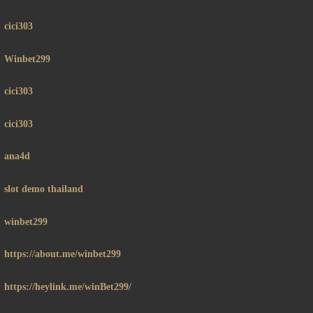
cici303
Winbet299
cici303
cici303
ana4d
slot demo thailand
winbet299
https://about.me/winbet299
https://heylink.me/winBet299/