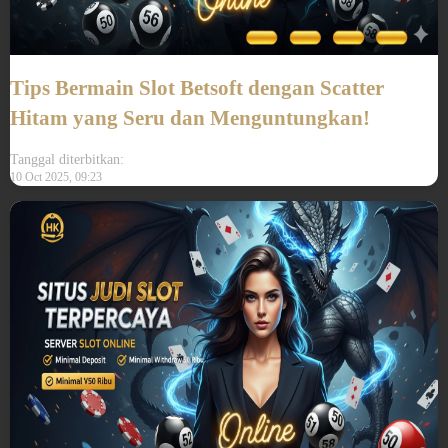
Tips Bermain Slot Betsoft dengan Scatter
Hitam yang Seru dan Menguntungkan!
Tanggal diterbitkan:
10 Oct 2025, 09:23