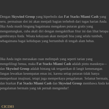
Dengan
Skywind Group
yang hiperbolis dan
Fat Stacks Miami Cash
yang
seru, permainan slot ini akan menjadi bagian terheboh dari tugas harian Anda.
Jika Anda masih bingung bagaimana mengakses putaran gratis yang
menguntungkan, cuba akali diri dengan mengaktifkan fitur ini dan lihat betapa
gembiranya Anda. Wisata kekayaan akan menjadi bisa yang selalu tumbuh,
sebagaimana bagai kehidupan yang bertumbuh di tengah alam bebas.
Jika Anda ingin merasakan cuan melimpah yang seperti tarian yang
mengelilingi benua, maka
Fat Stacks Miami Cash
adalah pintu masuknya—
dan
Skywind Group
adalah bintang tak tergantikan di langit kemenangan.
Jangan lewatkan kesempatan emas ini, karena setiap putaran tidak hanya
memperkuat imajinasi, tetapi juga memperkaya pengalaman. Selamat bermain,
dan biarkan
Fat Stacks Miami Cash
dan
Skywind Group
membawa Anda ke
pengalaman bermain yang tak pernah mengendur!
CICI303