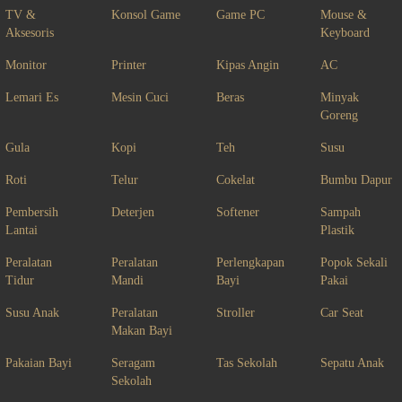
TV &
Konsol Game
Game PC
Mouse &
Aksesoris
Keyboard
Monitor
Printer
Kipas Angin
AC
Lemari Es
Mesin Cuci
Beras
Minyak
Goreng
Gula
Kopi
Teh
Susu
Roti
Telur
Cokelat
Bumbu Dapur
Pembersih
Deterjen
Softener
Sampah
Lantai
Plastik
Peralatan
Peralatan
Perlengkapan
Popok Sekali
Tidur
Mandi
Bayi
Pakai
Susu Anak
Peralatan
Stroller
Car Seat
Makan Bayi
Pakaian Bayi
Seragam
Tas Sekolah
Sepatu Anak
Sekolah