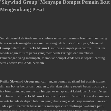
'Skywind Group' Menyapa Dompet Pemain Ikut
Mengembang Pesat
Sudah pernahkah Anda merasa bahwa semangat bermain bisa membuat uang
terasa seperti mengalir dari sumber yang tak terbatas? Ternyata,
Skywind
Group
dalam
Fat Stacks Miami Cash
bisa menjadi jawabannya. Fitur ini
seperti angin musim panas yang membelah keringat dan membawa
kemenangan yang melimpah, membuat dompet Anda terasa seperti banting
setrak setiap kali Anda bermain.
Ketika
Skywind Group
muncul, jangan pernah abaikan! Ini adalah momen
dimana bonus bonus dan putaran gratis akan datang seperti badai tropis yang
tak bisa dihindari, menyerbu hingga ke setiap sudut kehidupan Anda. Dengan
kombinasi
Fat Stacks Miami Cash
dan
Skywind Group
, Anda akan merasa
seperti berada di depan hiburan penghibur yang selalu siap memberi tawaran.
Tidak perlu bertaruh besar untuk mencapai
cuan melimpah
—hanya perlu