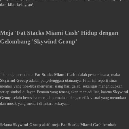
dan kilat
kekayaan!
Meja 'Fat Stacks Miami Cash' Hidup dengan
Gelombang 'Skywind Group'
Jika meja permainan
Fat Stacks Miami Cash
adalah pesta raksasa, maka
Skywind Group
adalah penyelenggara utamanya. Fitur ini seperti sinar
mentari yang tiba-tiba menyinari siang hari gelap, sekaligus menghidupkan
setiap simbol di layar. Pemain yang tenang akan menjadi liar, karena
Skywind
Group
selalu berusaha merajai permainan dengan efek visual yang memukau
dan musik yang menari di antara kekayaan.
Selama
Skywind Group
aktif, meja
Fat Stacks Miami Cash
berubah