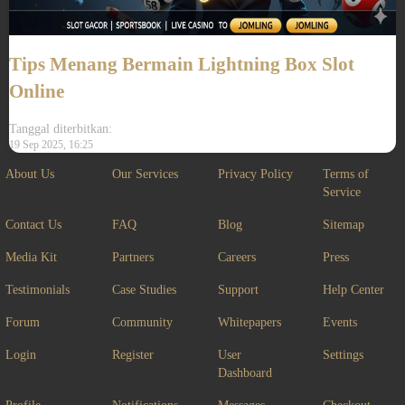
Tips Menang Bermain Lightning Box Slot
Online
Tanggal diterbitkan:
19 Sep 2025, 16:25
About Us
Our Services
Privacy Policy
Terms of
Service
Contact Us
FAQ
Blog
Sitemap
Media Kit
Partners
Careers
Press
Testimonials
Case Studies
Support
Help Center
Forum
Community
Whitepapers
Events
Login
Register
User
Settings
Dashboard