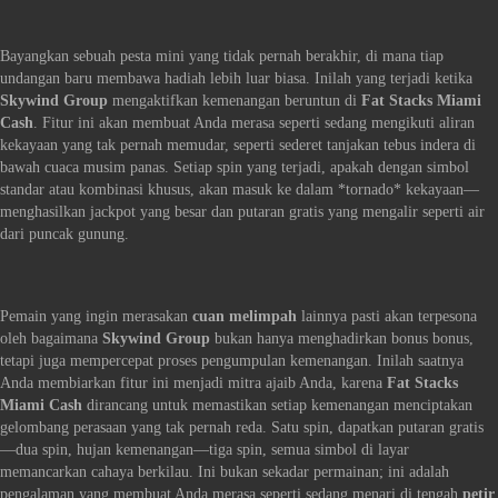
Bayangkan sebuah pesta mini yang tidak pernah berakhir, di mana tiap
undangan baru membawa hadiah lebih luar biasa. Inilah yang terjadi ketika
Skywind Group
mengaktifkan kemenangan beruntun di
Fat Stacks Miami
Cash
. Fitur ini akan membuat Anda merasa seperti sedang mengikuti aliran
kekayaan yang tak pernah memudar, seperti sederet tanjakan tebus indera di
bawah cuaca musim panas. Setiap spin yang terjadi, apakah dengan simbol
standar atau kombinasi khusus, akan masuk ke dalam *tornado* kekayaan—
menghasilkan jackpot yang besar dan putaran gratis yang mengalir seperti air
dari puncak gunung.
Pemain yang ingin merasakan
cuan melimpah
lainnya pasti akan terpesona
oleh bagaimana
Skywind Group
bukan hanya menghadirkan bonus bonus,
tetapi juga mempercepat proses pengumpulan kemenangan. Inilah saatnya
Anda membiarkan fitur ini menjadi mitra ajaib Anda, karena
Fat Stacks
Miami Cash
dirancang untuk memastikan setiap kemenangan menciptakan
gelombang perasaan yang tak pernah reda. Satu spin, dapatkan putaran gratis
—dua spin, hujan kemenangan—tiga spin, semua simbol di layar
memancarkan cahaya berkilau. Ini bukan sekadar permainan; ini adalah
pengalaman yang membuat Anda merasa seperti sedang menari di tengah
petir