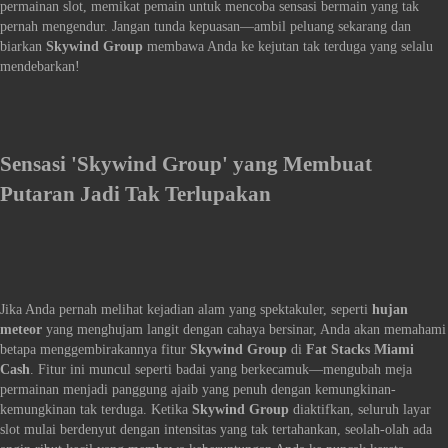
permainan slot, memikat pemain untuk mencoba sensasi bermain yang tak
pernah mengendur. Jangan tunda kepuasan—ambil peluang sekarang dan
biarkan
Skywind Group
membawa Anda ke kejutan tak terduga yang selalu
mendebarkan!
Sensasi 'Skywind Group' yang Membuat
Putaran Jadi Tak Terlupakan
Jika Anda pernah melihat kejadian alam yang spektakuler, seperti
hujan
meteor
yang menghujam langit dengan cahaya bersinar, Anda akan memahami
betapa menggembirakannya fitur
Skywind Group
di
Fat Stacks Miami
Cash
. Fitur ini muncul seperti badai yang berkecamuk—mengubah meja
permainan menjadi panggung ajaib yang penuh dengan kemungkinan-
kemungkinan tak terduga. Ketika
Skywind Group
diaktifkan, seluruh layar
slot mulai berdenyut dengan intensitas yang tak tertahankan, seolah-olah ada