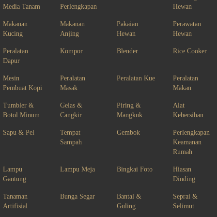
Media Tanam
Perlengkapan
Hewan
Makanan
Makanan
Pakaian
Perawatan
Kucing
Anjing
Hewan
Hewan
Peralatan
Kompor
Blender
Rice Cooker
Dapur
Mesin
Peralatan
Peralatan Kue
Peralatan
Pembuat Kopi
Masak
Makan
Tumbler &
Gelas &
Piring &
Alat
Botol Minum
Cangkir
Mangkuk
Kebersihan
Sapu & Pel
Tempat
Gembok
Perlengkapan
Sampah
Keamanan
Rumah
Lampu
Lampu Meja
Bingkai Foto
Hiasan
Gantung
Dinding
Tanaman
Bunga Segar
Bantal &
Seprai &
Artifisial
Guling
Selimut