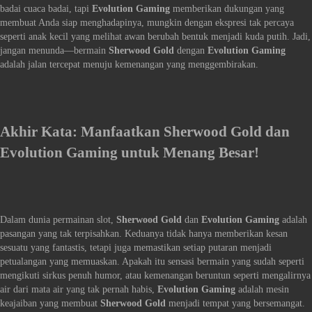
badai cuaca badai, tapi
Evolution Gaming
memberikan dukungan yang
membuat Anda siap menghadapinya, mungkin dengan ekspresi tak percaya
seperti anak kecil yang melihat awan berubah bentuk menjadi kuda putih. Jadi,
jangan menunda—bermain
Sherwood Gold
dengan
Evolution Gaming
adalah jalan tercepat menuju kemenangan yang menggembirakan.
Akhir Kata: Manfaatkan
Sherwood Gold
dan
Evolution Gaming
untuk Menang Besar!
Dalam dunia permainan slot,
Sherwood Gold
dan
Evolution Gaming
adalah
pasangan yang tak terpisahkan. Keduanya tidak hanya memberikan kesan
sesuatu yang fantastis, tetapi juga memastikan setiap putaran menjadi
petualangan yang memuaskan. Apakah itu sensasi bermain yang sudah seperti
mengikuti sirkus penuh humor, atau kemenangan beruntun seperti mengalirnya
air dari mata air yang tak pernah habis,
Evolution Gaming
adalah mesin
keajaiban yang membuat
Sherwood Gold
menjadi tempat yang bersemangat.