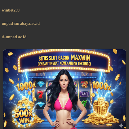
winbet299
unpad-surabaya.ac.id
si-unpad.ac.id