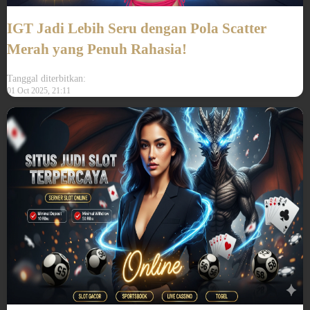
IGT Jadi Lebih Seru dengan Pola Scatter
Merah yang Penuh Rahasia!
Tanggal diterbitkan:
01 Oct 2025, 21:11