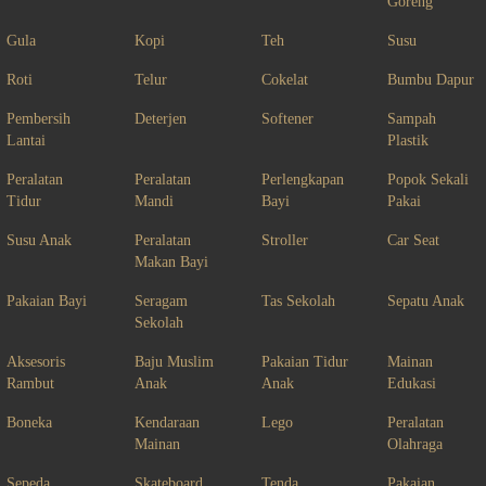
Goreng
Gula
Kopi
Teh
Susu
Roti
Telur
Cokelat
Bumbu Dapur
Pembersih
Deterjen
Softener
Sampah
Lantai
Plastik
Peralatan
Peralatan
Perlengkapan
Popok Sekali
Tidur
Mandi
Bayi
Pakai
Susu Anak
Peralatan
Stroller
Car Seat
Makan Bayi
Pakaian Bayi
Seragam
Tas Sekolah
Sepatu Anak
Sekolah
Aksesoris
Baju Muslim
Pakaian Tidur
Mainan
Rambut
Anak
Anak
Edukasi
Boneka
Kendaraan
Lego
Peralatan
Mainan
Olahraga
Sepeda
Skateboard
Tenda
Pakaian