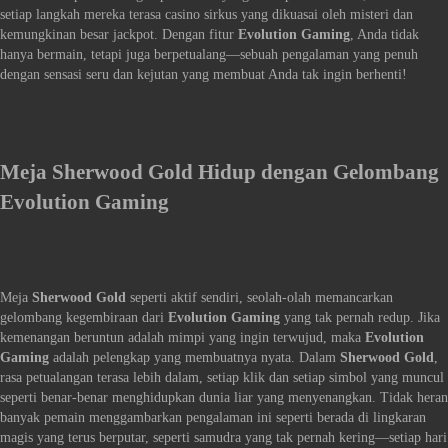
setiap langkah mereka terasa casino sirkus yang dikuasai oleh misteri dan
kemungkinan besar jackpot. Dengan fitur
Evolution Gaming
, Anda tidak
hanya bermain, tetapi juga berpetualang—sebuah pengalaman yang penuh
dengan sensasi seru dan kejutan yang membuat Anda tak ingin berhenti!
Meja
Sherwood Gold
Hidup dengan Gelombang
Evolution Gaming
Meja
Sherwood Gold
seperti aktif sendiri, seolah-olah memancarkan
gelombang kegembiraan dari
Evolution Gaming
yang tak pernah redup. Jika
kemenangan beruntun adalah mimpi yang ingin terwujud, maka
Evolution
Gaming
adalah pelengkap yang membuatnya nyata. Dalam
Sherwood Gold
,
rasa petualangan terasa lebih dalam, setiap klik dan setiap simbol yang muncul
seperti benar-benar menghidupkan dunia liar yang menyenangkan. Tidak heran
banyak pemain menggambarkan pengalaman ini seperti berada di lingkaran
magis yang terus berputar, seperti samudra yang tak pernah kering—setiap hari