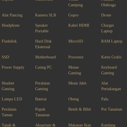
Camping
Olahraga
Alat Pancing
Kamera SLR
Gopro
Drone
Headphone
Speaker
Kabel HDMI
Charger
Portable
Laptop
Flashdisk
Hard Disk
MicroSD
RAM Laptop
Eksternal
SSD
Motherboard
Processor
Kartu Grafis
Power Supply
Casing PC
Mouse
Keyboard
Gaming
Gaming
Headset
Peralatan
Mesin Jahit
Alat
Gaming
Gaming
Pertukangan
Lampu LED
Baterai
Obeng
Palu
Peralatan
Pupuk
Benih & Bibit
Pot Tanaman
Taman
Tanaman
Tanah &
Akuarium &
Makanan Ikan
Kandang