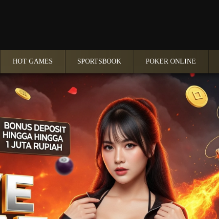
HOT GAMES
SPORTSBOOK
POKER ONLINE