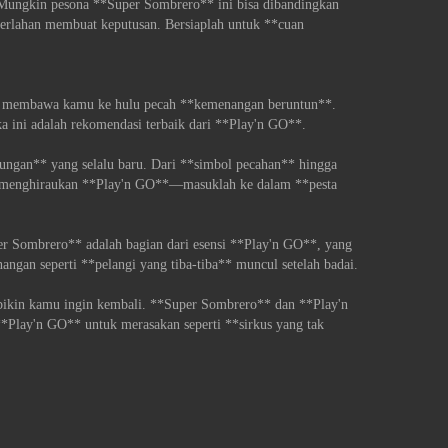
Mungkin pesona **Super Sombrero** ini bisa dibandingkan
 perlahan membuat keputusan. Bersiaplah untuk **cuan
ng membawa kamu ke hulu pecah **kemenangan beruntun**.
 ini adalah rekomendasi terbaik dari **Play'n GO**.
tungan** yang selalu baru. Dari **simbol pecahan** hingga
mu menghiraukan **Play'n GO**—masuklah ke dalam **pesta
r Sombrero** adalah bagian dari esensi **Play'n GO**, yang
angan seperti **pelangi yang tiba-tiba** muncul setelah badai.
 bikin kamu ingin kembali. **Super Sombrero** dan **Play'n
*Play'n GO** untuk merasakan seperti **sirkus yang tak