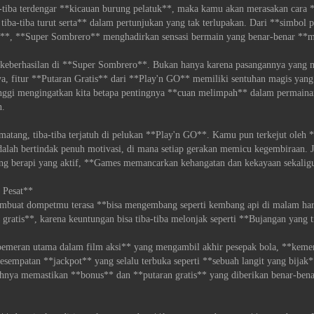
ba-tiba terdengar **kicauan burung pelatuk**, maka kamu akan merasakan cara
tiba-tiba turut serta** dalam pertunjukan yang tak terlupakan. Dari **simbol
ran**, **Super Sombrero** menghadirkan sensasi bermain yang benar-benar **
keberhasilan di **Super Sombrero**. Bukan hanya karena pasangannya yang men
 fitur **Putaran Gratis** dari **Play'n GO** memiliki sentuhan magis yang
inggi mengingatkan kita betapa pentingnya **cuan melimpah** dalam permainan
n.
atang, tiba-tiba terjatuh di pelukan **Play'n GO**. Kamu pun terkejut oleh **
alah bertindak penuh motivasi, di mana setiap gerakan memicu kegembiraan
g berapi yang aktif, **Games memancarkan kehangatan dan kekayaan sekaligu
 Pesat**
buat dompetmu terasa **bisa mengembang seperti kembang api di malam hari
n gratis**, karena keuntungan bisa tiba-tiba melonjak seperti **Bujangan yang t
ng pemeran utama dalam film aksi** yang mengambil akhir pesepak bola, **k
sempatan **jackpot** yang selalu terbuka seperti **sebuah langit yang bija
ahnya memastikan **bonus** dan **putaran gratis** yang diberikan benar-ben