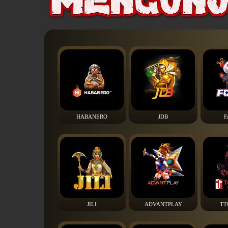
HABANERO
JDB
F
JILI
ADVANTPLAY
TT