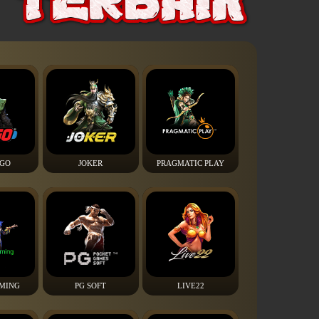
NGO
JOKER
PRAGMATIC PLAY
MING
PG SOFT
LIVE22