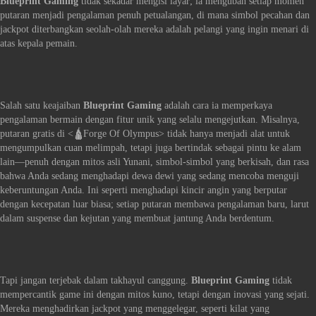
Blueprint Gaming
tidak sekadar mengisi layar; ia mengubah setiap momen
putaran menjadi pengalaman penuh petualangan, di mana simbol pecahan dan
jackpot diterbangkan seolah-olah mereka adalah pelangi yang ingin menari di
atas kepala pemain.
Salah satu keajaiban
Blueprint Gaming
adalah cara ia memperkaya
pengalaman bermain dengan fitur unik yang selalu mengejutkan. Misalnya,
putaran gratis di <🛕Forge Of Olympus> tidak hanya menjadi alat untuk
mengumpulkan cuan melimpah, tetapi juga bertindak sebagai pintu ke alam
lain—penuh dengan mitos asli Yunani, simbol-simbol yang berkisah, dan rasa
bahwa Anda sedang menghadapi dewa dewi yang sedang mencoba menguji
keberuntungan Anda. Ini seperti menghadapi kincir angin yang berputar
dengan kecepatan luar biasa; setiap putaran membawa pengalaman baru, larut
dalam suspense dan kejutan yang membuat jantung Anda berdentum.
Tapi jangan terjebak dalam takhayul canggung.
Blueprint Gaming
tidak
mempercantik game ini dengan mitos kuno, tetapi dengan inovasi yang sejati.
Mereka menghadirkan jackpot yang menggelegar, seperti kilat yang