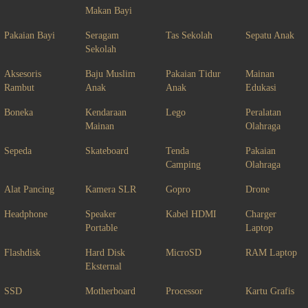
Makan Bayi
Pakaian Bayi
Seragam
Tas Sekolah
Sepatu Anak
Sekolah
Aksesoris
Baju Muslim
Pakaian Tidur
Mainan
Rambut
Anak
Anak
Edukasi
Boneka
Kendaraan
Lego
Peralatan
Mainan
Olahraga
Sepeda
Skateboard
Tenda
Pakaian
Camping
Olahraga
Alat Pancing
Kamera SLR
Gopro
Drone
Headphone
Speaker
Kabel HDMI
Charger
Portable
Laptop
Flashdisk
Hard Disk
MicroSD
RAM Laptop
Eksternal
SSD
Motherboard
Processor
Kartu Grafis