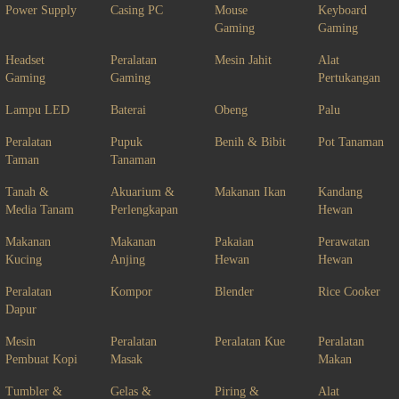
Power Supply
Casing PC
Mouse
Keyboard
Gaming
Gaming
Headset
Peralatan
Mesin Jahit
Alat
Gaming
Gaming
Pertukangan
Lampu LED
Baterai
Obeng
Palu
Peralatan
Pupuk
Benih & Bibit
Pot Tanaman
Taman
Tanaman
Tanah &
Akuarium &
Makanan Ikan
Kandang
Media Tanam
Perlengkapan
Hewan
Makanan
Makanan
Pakaian
Perawatan
Kucing
Anjing
Hewan
Hewan
Peralatan
Kompor
Blender
Rice Cooker
Dapur
Mesin
Peralatan
Peralatan Kue
Peralatan
Pembuat Kopi
Masak
Makan
Tumbler &
Gelas &
Piring &
Alat