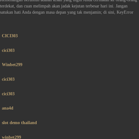
terdekat, dan cuan melimpah akan jadak kejutan terbesar hari ini. Jangan
satukan hati Anda dengan masa depan yang tak menjamin; di sini, KeyError
CICI303
cici303
Winbet299
cici303
cici303
ana4d
slot demo thailand
winbet299