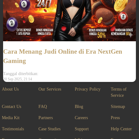
Cara Menang Judi Online di Era NextGen
Gaming
Tanggal diterbitkan:
20 Sep 2025, 21:14
About Us
Our Services
Privacy Policy
Terms of
Service
Contact Us
FAQ
Blog
Sitemap
Media Kit
Partners
Careers
Press
Testimonials
Case Studies
Support
Help Center