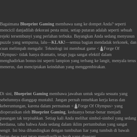
Bagaimana
Blueprint Gaming
membawa uang ke dompet Anda? seperti
mencicil danjadilah dekorasi pesta mini, setiap putaran adalah seperti sebuah
rejeki tersembunyi yang perlahan terbuka. Bayangkan Anda sedang menyusun
puzzle yang sempurna, lalu—
KLAK!
—semua bagian mendadak terkonek, dan
cuan melimpah mengalir. Teknologi ini membuat game <🛕Forge Of
Olympus> tidak hanya dramatis, tetapi juga sangat efektif dalam
menghadirkan bonus-ini seperti lampion yang terbang ke langit, menyala terus
menerus, dan menciptakan keindahan yang menggembirakan.
Di sini,
Blueprint Gaming
membawa jawaban untuk segala sesuatu yang
sebelumnya dianggap mustahil. Jangan pernah remehkan kerja keras dan
keberuntungan, karena dalam permainan <🛕Forge Of Olympus> yang
dioperasikan oleh
Blueprint Gaming
, keduanya benar-benar menjadi
pasangan tak terpisahkan. Setiap kali Anda melihat simbol-simbol yang sedang
berdansa, tahu bahwa Anda sedang dalam iklim pertumbuhan yang sangat
sengit. Ini bisa dibandingkan dengan tumbuhan liar yang tumbuh di bawah
hujan deras tapi tetap menghasilkan buah yang disegani.