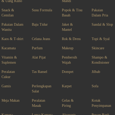
& Uang Kuno
Mandi
Snack &
Susu Formula
Popok & Tisu
Pakaian
Cemilan
Basah
Dalam Pria
Pakaian Dalam
Baju Tidur
Jaket &
Sandal & Slop
Wanita
Mantel
Kaos & T-shirt
Celana Jeans
Rok & Dress
Topi & Syal
Kacamata
Parfum
Makeup
Skincare
Vitamin &
Alat Pijat
Pembersih
Shampo &
Suplemen
Wajah
Kondisioner
Peralatan
Tas Ransel
Dompet
Jilbab
Cukur
Gamis
Perlengkapan
Karpet
Sofa
Salat
Meja Makan
Peralatan
Gelas &
Kotak
Masak
Piring
Penyimpanan
Kamera
Lensa Kamera
Aksesoris
Power Bank