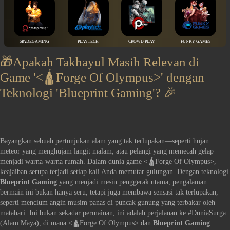
SPADEGAMING
PLAYTECH
CROWD PLAY
FUNKY GAMES
🎁Apakah Takhayul Masih Relevan di
Game '<🛕Forge Of Olympus>' dengan
Teknologi 'Blueprint Gaming'? 🎉
Bayangkan sebuah pertunjukan alam yang tak terlupakan—seperti hujan
meteor yang menghujam langit malam, atau pelangi yang memecah gelap
menjadi warna-warna rumah. Dalam dunia game <🛕Forge Of Olympus>,
keajaiban serupa terjadi setiap kali Anda memutar gulungan. Dengan teknologi
Blueprint Gaming
yang menjadi mesin penggerak utama, pengalaman
bermain ini bukan hanya seru, tetapi juga membawa sensasi tak terlupakan,
seperti mencium angin musim panas di puncak gunung yang terbakar oleh
matahari. Ini bukan sekadar permainan, ini adalah perjalanan ke #DuniaSurga
(Alam Maya), di mana <🛕Forge Of Olympus> dan
Blueprint Gaming