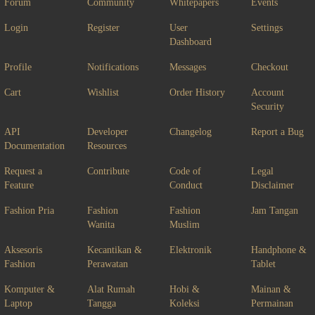
Forum
Community
Whitepapers
Events
Login
Register
User
Settings
Dashboard
Profile
Notifications
Messages
Checkout
Cart
Wishlist
Order History
Account
Security
API
Developer
Changelog
Report a Bug
Documentation
Resources
Request a
Contribute
Code of
Legal
Feature
Conduct
Disclaimer
Fashion Pria
Fashion
Fashion
Jam Tangan
Wanita
Muslim
Aksesoris
Kecantikan &
Elektronik
Handphone &
Fashion
Perawatan
Tablet
Komputer &
Alat Rumah
Hobi &
Mainan &
Laptop
Tangga
Koleksi
Permainan