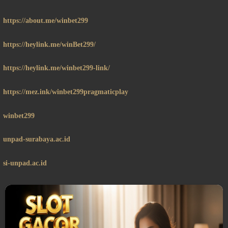
https://about.me/winbet299
https://heylink.me/winBet299/
https://heylink.me/winbet299-link/
https://mez.ink/winbet299pragmaticplay
winbet299
unpad-surabaya.ac.id
si-unpad.ac.id