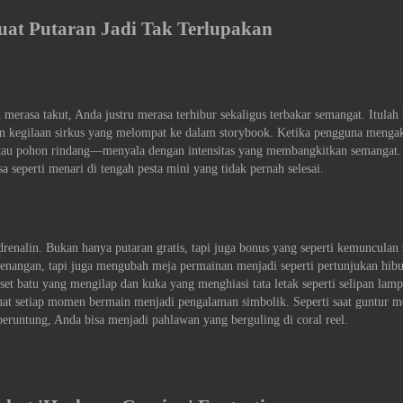
at Putaran Jadi Tak Terlupakan
merasa takut, Anda justru merasa terhibur sekaligus terbakar semangat. Itulah
 kegilaan sirkus yang melompat ke dalam storybook. Ketika pengguna mengakti
atau pohon rindang—menyala dengan intensitas yang membangkitkan semangat.
sa seperti menari di tengah pesta mini yang tidak pernah selesai.
nalin. Bukan hanya putaran gratis, tapi juga bonus yang seperti kemunculan si
enangan, tapi juga mengubah meja permainan menjadi seperti pertunjukan hib
set batu yang mengilap dan kuka yang menghiasi tata letak seperti selipan lam
t setiap momen bermain menjadi pengalaman simbolik. Seperti saat guntur m
untung, Anda bisa menjadi pahlawan yang berguling di coral reel.