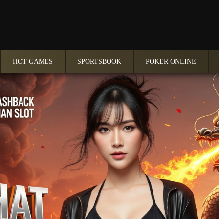
HOT GAMES
SPORTSBOOK
POKER ONLINE