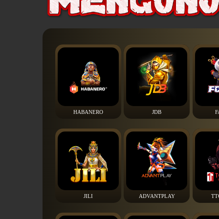
HABANERO
JDB
F
JILI
ADVANTPLAY
TT