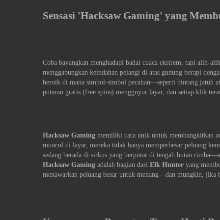
Sensasi 'Hacksaw Gaming' yang Membu
Coba bayangkan menghadapi badai cuaca ekstrem, tapi alih-alih 
menggabungkan keindahan pelangi di atas gunung berapi dengan
heroik di mana simbol-simbol pecahan—seperti bintang jatuh 
putaran gratis (free spins) mengguyur layar, dan setiap klik tera
Hacksaw Gaming
memiliki cara unik untuk membangkitkan adre
muncul di layar, mereka tidak hanya memperbesar peluang kem
sedang berada di sirkus yang berputar di tengah hutan rimba—a
Hacksaw Gaming
adalah bagian dari
Elk Hunter
yang membua
menawarkan peluang besar untuk menang—dan mungkin, jika ber