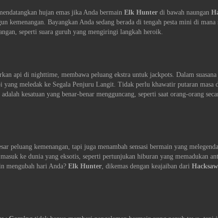
a mendatangkan hujan emas jika Anda bermain
Elk Hunter
di bawah naungan
H
un kemenangan. Bayangkan Anda sedang berada di tengah pesta mini di mana
ngan, seperti suara guruh yang mengiringi langkah heroik.
rkan api di nighttime, membawa peluang ekstra untuk jackpots. Dalam suasana
ang meledak ke Segala Penjuru Langit. Tidak perlu khawatir putaran masa de
adalah kesatuan yang benar-benar mengguncang, seperti saat orang-orang seca
ar peluang kemenangan, tapi juga menambah sensasi bermain yang melegenda
ra masuk ke dunia yang eksotis, seperti pertunjukan hiburan yang memadukan 
kin mengubah hari Anda?
Elk Hunter
, dikemas dengan keajaiban dari
Hacksaw