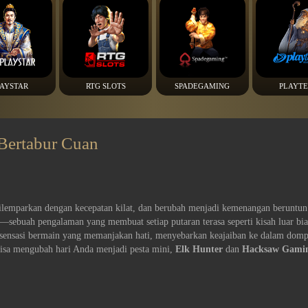
AYSTAR
RTG SLOTS
SPADEGAMING
PLAYT
Bertabur Cuan
lemparkan dengan kecepatan kilat, dan berubah menjadi kemenangan beruntun
—sebuah pengalaman yang membuat setiap putaran terasa seperti kisah luar bias
ensasi bermain yang memanjakan hati, menyebarkan keajaiban ke dalam dompe
bisa mengubah hari Anda menjadi pesta mini,
Elk Hunter
dan
Hacksaw Gami