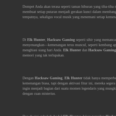
Dompet Anda akan terasa seperti taman hiburan yang tiba-tib
membuat setiap putaran menjadi gerakan kunci dalam membang
tempatnya, sekaligus vocal musik yang menemani setiap kemena
Di
Elk Hunter
,
Hacksaw Gaming
seperti sihir yang memanca
menyenangkan—kemenangan terus muncul, seperti kembang api y
menghiasi siang hari Anda.
Elk Hunter
dan
Hacksaw Gaming
memori yang tak terlupakan.
Dengan
Hacksaw Gaming
,
Elk Hunter
tidak hanya memperbes
kemenangan biasa, tapi dengan aktivasi fitur ini, mereka sege
ingin menjadi bagian dari suatu momen legendaris yang mung
dengan cuan misterius.