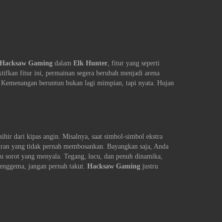
Hacksaw Gaming
dalam
Elk Hunter
, fitur yang seperti
fkan fitur ini, permainan segera berubah menjadi arena
 Kemenangan beruntun bukan lagi mimpian, tapi nyata. Hujan
hir dari kipas angin. Misalnya, saat simbol-simbol ekstra
uran yang tidak pernah membosankan. Bayangkan saja, Anda
pu sorot yang menyala. Tegang, lucu, dan penuh dinamika,
enggema, jangan pernah takut.
Hacksaw Gaming
justru