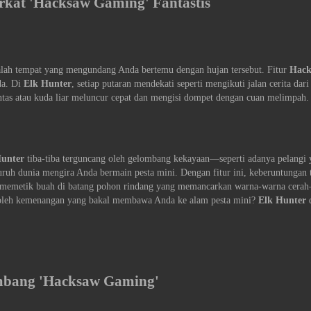
kat 'Hacksaw Gaming' Fantastis
lah tempat yang mengundang Anda bertemu dengan hujan tersebut. Fitur
Hack
da. Di
Elk Hunter
, setiap putaran mendekati seperti mengikuti jalan cerita da
lintas atau kuda liar meluncur cepat dan mengisi dompet dengan cuan melimpah.
Hunter
tiba-tiba terguncang oleh gelombang kekayaan—seperti adanya pelangi 
luruh dunia mengira Anda bermain pesta mini. Dengan fitur ini, keberuntunga
memetik buah di batang pohon rindang yang memancarkan warna-warna cerah—se
oleh kemenangan yang bakal membawa Anda ke alam pesta mini?
Elk Hunter
ombang 'Hacksaw Gaming'